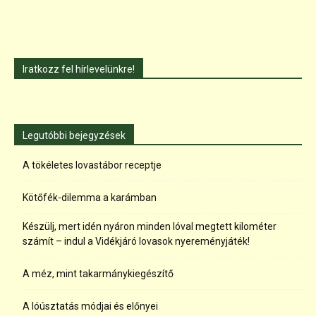
Iratkozz fel hírlevelünkre!
Legutóbbi bejegyzések
A tökéletes lovastábor receptje
Kötőfék-dilemma a karámban
Készülj, mert idén nyáron minden lóval megtett kilométer
számít – indul a Vidékjáró lovasok nyereményjáték!
A méz, mint takarmánykiegészítő
A lóúsztatás módjai és előnyei