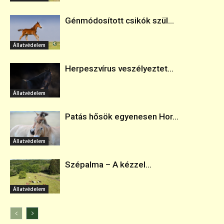
Génmódosított csikók szül...
Állatvédelem
Herpeszvírus veszélyeztet...
Állatvédelem
Patás hősök egyenesen Hor...
Állatvédelem
Szépalma – A kézzel...
Állatvédelem