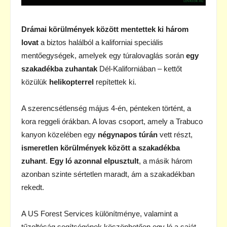
Drámai körülmények között mentettek ki három
lovat
a biztos halálból a kaliforniai speciális
mentőegységek, amelyek egy túralovaglás során
egy
szakadékba zuhantak
Dél-Kaliforniában – kettőt
közülük
helikopterrel
repítettek ki.
A szerencsétlenség május 4-én, pénteken történt, a
kora reggeli órákban. A lovas csoport, amely a Trabuco
kanyon közelében egy
négynapos túrán
vett részt,
ismeretlen körülmények között a szakadékba
zuhant
.
Egy ló azonnal elpusztult
, a másik három
azonban szinte sértetlen maradt, ám a szakadékban
rekedt.
A US Forest Services különítménye, valamint a
tűzoltóság segítségének köszönhetően egy ló a saját