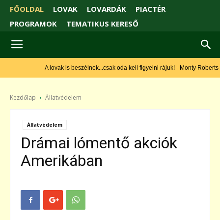
FŐOLDAL
LOVAK
LOVARDÁK
PIACTÉR
PROGRAMOK
TEMATIKUS KERESŐ
A lovak is beszélnek...csak oda kell figyelni rájuk! - Monty Roberts
Kezdőlap
Állatvédelem
Állatvédelem
Drámai lómentő akciók
Amerikában