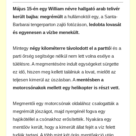
Május 15-én egy William névre hallgató arab telivér
került bajba
:
megrémült
a hullámoktól egy, a Santa-
Barbarai tengerparton zajló fotózáson,
ledobta lovasát
és egyenesen a vízbe menekült.
Mintegy
négy kilométerre távolodott el a parttó
l és a
parti őrség segítsége nélkül nem lett volna esélye a
túlélésre. A megmentésére indult egységeket sürgette
ez idő, hiszen meg kellett találniuk a lovat, mielőtt az
teljesen kimerül az úszásban. A
mentésben a
motorcsónakok mellett egy helikopter is részt vett.
Megmentői egy motorcsónak oldalához csalogatták a
megrémült jószágot, majd nyergénél fogva egy
hajókötéllel a csónakhoz erősítették. Nyakára egy
mentőöv került, hogy a kimerült állat fejét a víz felett
tudják tartani. A több mint két órás mentőakció után