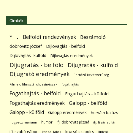
Címkék
.
Belföldi rendezvények
*
Beszámoló
dobrovitz józsef
Díjlovaglás - belföld
Díjlovaglás- külföld
Díjlovaglás eredmények
Díjugratás - belföld
Díjugratás - külföld
Díjugrató eredmények
Fertőző kevésvérűség
Filmek; filmsztárok; színészek
fogathajtás
Fogathajtás - belföld
Fogathajtás - külföld
Galopp - belföld
Fogathajtás eredmények
Galopp - külföld
Galopp eredmények
horváth balázs
humor
ifj. dobrovitz józsef
hugyecz mariann
ifj. lázár zoltán
ifj. szabó gábor
krucsó szabolcs
kassai lajos
lipicai