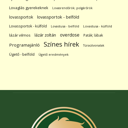
Lovaglás gyerekeknek
Lovasrendőrök; polgárőrök
lovassportok
lovassportok - belföld
Lovassportok - külföld
Lovastusa - belföld
Lovastusa - külföld
overdose
lázár zoltán
lázár vilmos
Paták; lábak
Színes hírek
Programajánló
Túraútvonalak
Ügető - belföld
Ügető eredmények