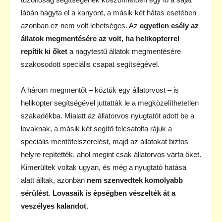
lábán hagyta el a kanyont, a másik két hátas esetében
azonban ez nem volt lehetséges. Az
egyetlen esély az
állatok megmentésére az volt, ha helikopterrel
repítik ki őket
a nagytestű állatok megmentésére
szakosodott speciális csapat segítségével.
A három megmentőt – köztük egy állatorvost – is
helikopter segítségével juttatták le a megközelíthetetlen
szakadékba. Mialatt az állatorvos nyugtatót adott be a
lovaknak, a másik két segítő felcsatolta rájuk a
speciális mentőfelszerelést, majd az állatokat biztos
helyre repítették, ahol megint csak állatorvos várta őket.
Kimerültek voltak ugyan, és még a nyugtató hatása
alatt álltak, azonban
nem szenvedtek komolyabb
sérülést
.
Lovasaik is épségben vészelték át a
veszélyes kalandot.