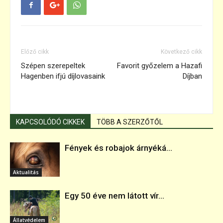
Előző cikk
Következő cikk
Szépen szerepeltek
Favorit győzelem a Hazafi
Hagenben ifjú díjlovasaink
Díjban
KAPCSOLÓDÓ CIKKEK
TÖBB A SZERZŐTŐL
Fények és robajok árnyéká...
Aktualitás
Egy 50 éve nem látott vír...
Állatvédelem