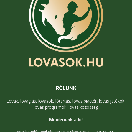
RÓLUNK
Lovak, lovaglás, lovasok, lótartás, lovas piactér, lovas játékok,
lovas programok, lovas közösség
Mindenünk a ló!
Adatkezelés nyilvántartási szám: NAIH-123795/2017