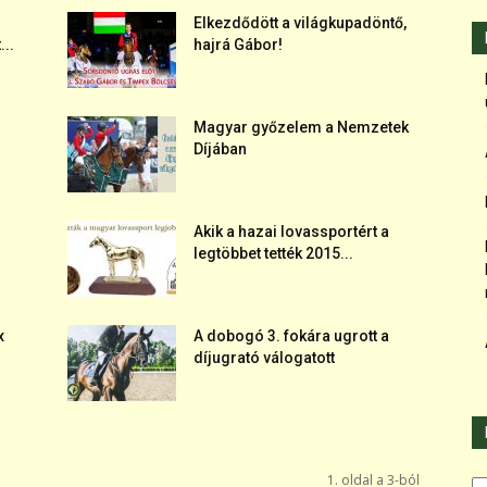
Elkezdődött a világkupadöntő,
...
hajrá Gábor!
Magyar győzelem a Nemzetek
Díjában
Akik a hazai lovassportért a
legtöbbet tették 2015...
x
A dobogó 3. fokára ugrott a
díjugrató válogatott
Ka
1. oldal a 3-ból