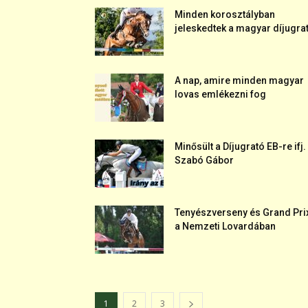
Minden korosztályban
jeleskedtek a magyar díjugrat
A nap, amire minden magyar
lovas emlékezni fog
Minősült a Díjugrató EB-re ifj.
Szabó Gábor
Tenyészverseny és Grand Pri
a Nemzeti Lovardában
1
2
3