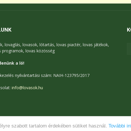
LUNK
K
k, lovaglás, lovasok, lótartás, lovas piactér, lovas játékok,
s programok, lovas közösség
enünk a ló!
kezelés nyilvántartási szám: NAIH-123795/2017
solat:
info@lovasok.hu
lyre szabott tartalom érdekében sütiket használ.
További in
Médiaajánlat
Adatkezelési tájékoztató