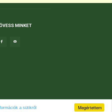
ÖVESS MINKET
Megértettem
formációk a sütikről
Jogi nyilatkozat
Karrier
Kapcsolat