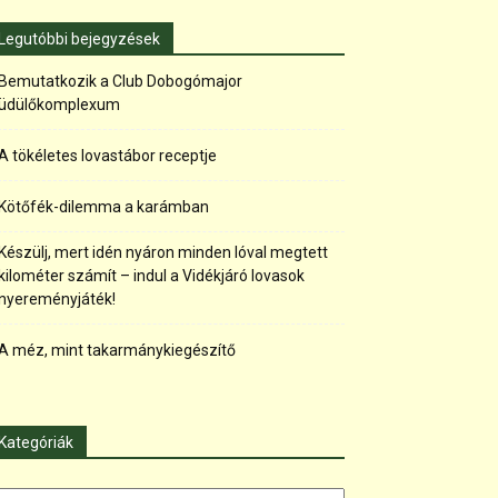
Legutóbbi bejegyzések
Bemutatkozik a Club Dobogómajor
üdülőkomplexum
A tökéletes lovastábor receptje
Kötőfék-dilemma a karámban
Készülj, mert idén nyáron minden lóval megtett
kilométer számít – indul a Vidékjáró lovasok
nyereményjáték!
A méz, mint takarmánykiegészítő
Kategóriák
tegóriák