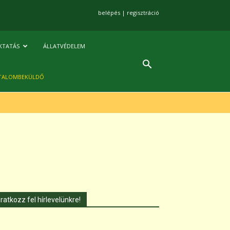
belépés
|
regisztráció
KTATÁS
ÁLLATVÉDELEM
TALOMBEKÜLDŐ
Iratkozz fel hírlevelünkre!