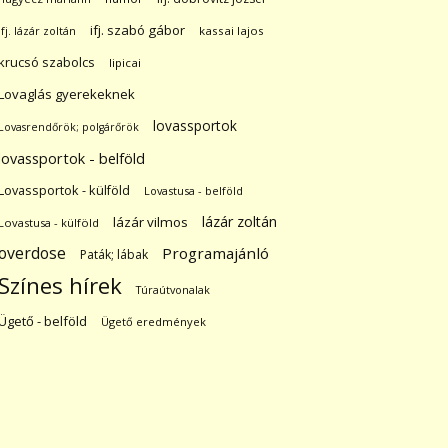
ifj. szabó gábor
ifj. lázár zoltán
kassai lajos
krucsó szabolcs
lipicai
Lovaglás gyerekeknek
lovassportok
Lovasrendőrök; polgárőrök
lovassportok - belföld
Lovassportok - külföld
Lovastusa - belföld
lázár zoltán
lázár vilmos
Lovastusa - külföld
overdose
Programajánló
Paták; lábak
Színes hírek
Túraútvonalak
Ügető - belföld
Ügető eredmények