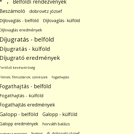
.
Belföldi rendezvények
*
Beszámoló
dobrovitz józsef
Díjlovaglás - belföld
Díjlovaglás- külföld
Díjlovaglás eredmények
Díjugratás - belföld
Díjugratás - külföld
Díjugrató eredmények
Fertőző kevésvérűség
Filmek; filmsztárok; színészek
fogathajtás
Fogathajtás - belföld
Fogathajtás - külföld
Fogathajtás eredmények
Galopp - belföld
Galopp - külföld
Galopp eredmények
horváth balázs
humor
ifj. dobrovitz józsef
hugyecz mariann