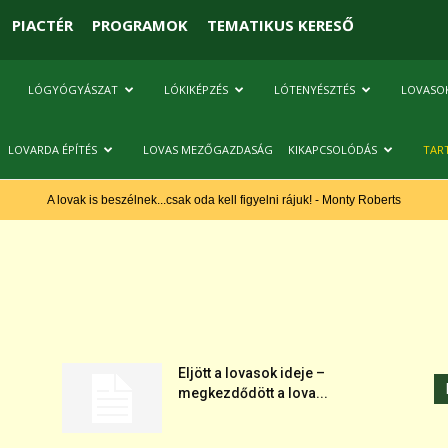
PIACTÉR
PROGRAMOK
TEMATIKUS KERESŐ
LÓGYÓGYÁSZAT
LÓKIKÉPZÉS
LÓTENYÉSZTÉS
LOVASO
LOVARDA ÉPÍTÉS
LOVAS MEZŐGAZDASÁG
KIKAPCSOLÓDÁS
TAR
A lovak is beszélnek...csak oda kell figyelni rájuk! - Monty Roberts
Eljött a lovasok ideje –
megkezdődött a lova...