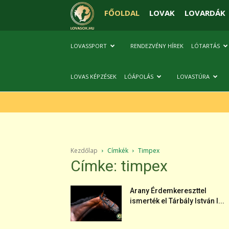
FŐOLDAL
LOVAK
LOVARDÁK
LOVASSPORT
RENDEZVÉNY HÍREK
LÓTARTÁS
LOVAS KÉPZÉSEK
LÓÁPOLÁS
LOVASTÚRA
Kezdőlap
Címkék
Timpex
Címke: timpex
Arany Érdemkereszttel
ismerték el Tárbály István l...