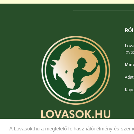
RÓ
Lova
lova
Mind
Adat
Kapc
A Lovasok.hu a megfelelő felhasználói élmény és szemé
© Lovasok.hu