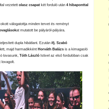
ltal vezetett
olasz csapat
két forduló után
4 hibaponttal
kott válogatottja minden tervet és reményt
lovaglások
at mutatott be pályáról-pályára.
ljesített dupla hibátlant. Ezután
ifj. Szabó
ett, majd harmadikként
Horváth Balázs
is a kimagasló
lsó lovasunk,
Tóth László
Istivel az első fordulóban csak
 lovagolt.