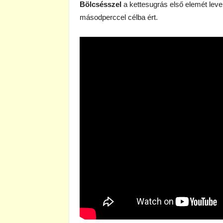
Bölcsésszel
a kettesugrás első elemét lev
másodperccel célba ért.