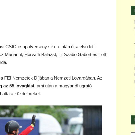
si CSIO csapatverseny sikere után újra első lett
Mariannt, Horváth Balázst, ifj. Szabó Gábort és Tóth
rda.
iyya FEI Nemzetek Díjában a Nemzeti Lovardában. Az
g az 55 lovaglást
, ami után a magyar díjugrató
athatta a küzdelmeket.
Ka