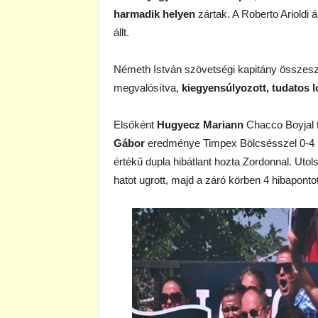
harmadik helyen
zártak. A Roberto Arioldi á
állt.
Németh István szövetségi kapitány összeszo
megvalósítva,
kiegyensúlyozott, tudatos 
Elsőként
Hugyecz Mariann
Chacco Boyjal te
Gábor
eredménye Timpex Bölcsésszel 0-4 l
értékű dupla hibátlant hozta Zordonnal. Uto
hatot ugrott, majd a záró körben 4 hibapontot