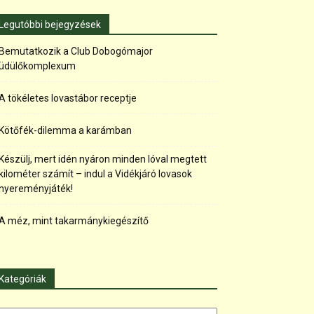
Legutóbbi bejegyzések
Bemutatkozik a Club Dobogómajor
üdülőkomplexum
A tökéletes lovastábor receptje
Kötőfék-dilemma a karámban
Készülj, mert idén nyáron minden lóval megtett
kilométer számít – indul a Vidékjáró lovasok
nyereményjáték!
A méz, mint takarmánykiegészítő
Kategóriák
tegóriák