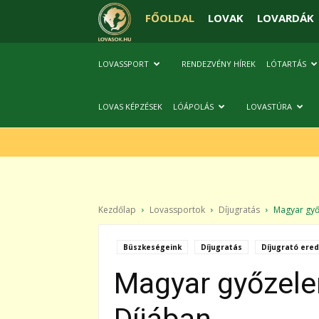
FŐOLDAL
LOVAK
LOVARDÁK
LOVASSPORT
RENDEZVÉNY HÍREK
LÓTARTÁS
LOVAS KÉPZÉSEK
LÓÁPOLÁS
LOVASTÚRA
Kezdőlap
Lovassportok
Díjugratás
Magyar győz
Büszkeségeink
Díjugratás
Díjugrató ere
Magyar győzel