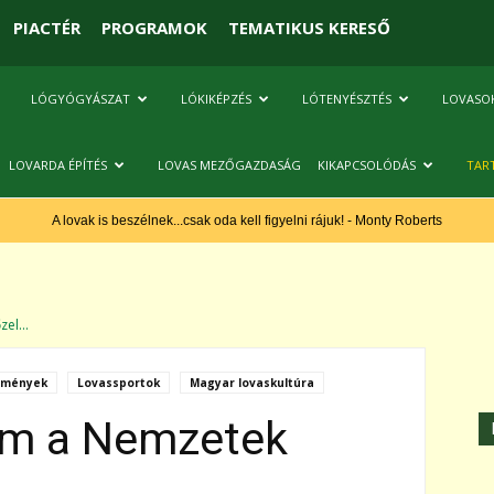
PIACTÉR
PROGRAMOK
TEMATIKUS KERESŐ
LÓGYÓGYÁSZAT
LÓKIKÉPZÉS
LÓTENYÉSZTÉS
LOVASO
LOVARDA ÉPÍTÉS
LOVAS MEZŐGAZDASÁG
KIKAPCSOLÓDÁS
TAR
A lovak is beszélnek...csak oda kell figyelni rájuk! - Monty Roberts
el...
dmények
Lovassportok
Magyar lovaskultúra
em a Nemzetek