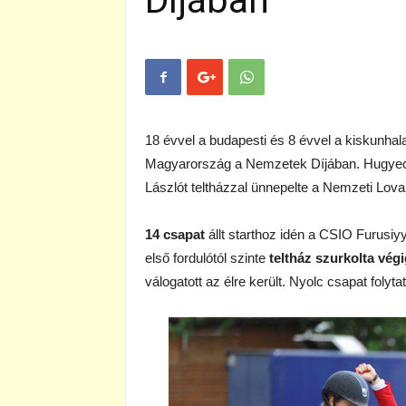
Díjában
18 évvel a budapesti és 8 évvel a kiskunhala
Magyarország a Nemzetek Díjában. Hugyecz 
Lászlót teltházzal ünnepelte a Nemzeti Lova
14 csapat
állt starthoz idén a CSIO Furus
első fordulótól szinte
teltház szurkolta végi
válogatott az élre került. Nyolc csapat folyt