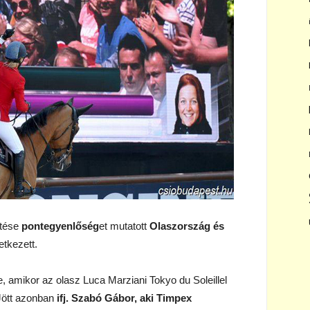
tése
pontegyenlőség
et mutatott
Olaszország és
etkezett.
 amikor az olasz Luca Marziani Tokyo du Soleillel
Jött azonban
ifj. Szabó Gábor, aki Timpex