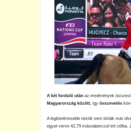
A két forduló után
az eredmények összesí
Magyarország között
, így
összevetés
köv
A legtürelmesebb nézők sem bírták már ülve,
egyet verve 42,79 másodperccel ért célba. 