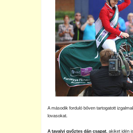
A második forduló bőven tartogatott izgalmak
lovasokat.
A tavalyi győztes dán csapat
, akiket idén 