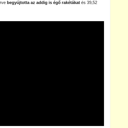
erve
begyújtotta az addig is égő rakétákat
és 39,52