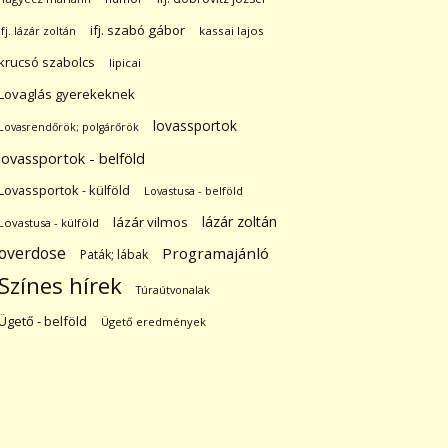
ifj. szabó gábor
ifj. lázár zoltán
kassai lajos
krucsó szabolcs
lipicai
Lovaglás gyerekeknek
lovassportok
Lovasrendőrök; polgárőrök
lovassportok - belföld
Lovassportok - külföld
Lovastusa - belföld
lázár zoltán
lázár vilmos
Lovastusa - külföld
overdose
Programajánló
Paták; lábak
Színes hírek
Túraútvonalak
Ügető - belföld
Ügető eredmények