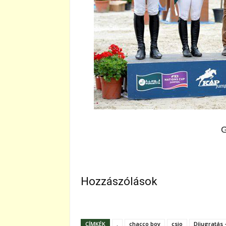
G
Hozzászólások
CÍMKÉK
.
chacco boy
csio
Díjugratás -