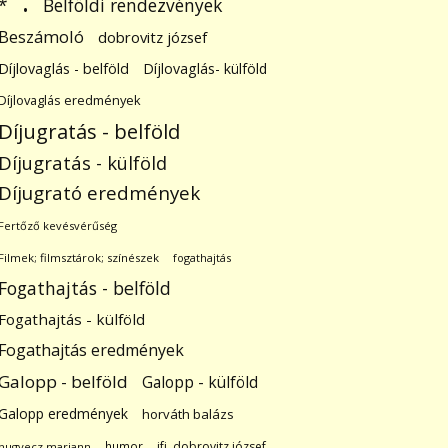
.
Belföldi rendezvények
*
Beszámoló
dobrovitz józsef
Díjlovaglás - belföld
Díjlovaglás- külföld
Díjlovaglás eredmények
Díjugratás - belföld
Díjugratás - külföld
Díjugrató eredmények
Fertőző kevésvérűség
Filmek; filmsztárok; színészek
fogathajtás
Fogathajtás - belföld
Fogathajtás - külföld
Fogathajtás eredmények
Galopp - belföld
Galopp - külföld
Galopp eredmények
horváth balázs
humor
ifj. dobrovitz józsef
hugyecz mariann