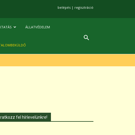
belépés
|
regisztráció
KTATÁS
ÁLLATVÉDELEM
TALOMBEKÜLDŐ
Iratkozz fel hírlevelünkre!