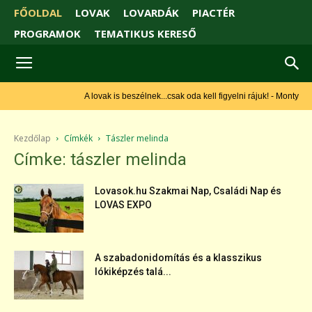
FŐOLDAL
LOVAK
LOVARDÁK
PIACTÉR
PROGRAMOK
TEMATIKUS KERESŐ
A lovak is beszélnek...csak oda kell figyelni rájuk! - Monty Roberts
Kezdőlap
Címkék
Tászler melinda
Címke: tászler melinda
Lovasok.hu Szakmai Nap, Családi Nap és
LOVAS EXPO
A szabadonidomítás és a klasszikus
lókiképzés talá...