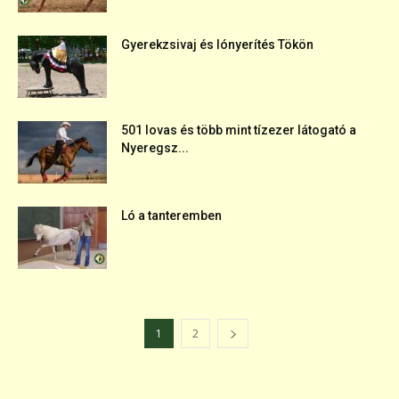
Gyerekzsivaj és lónyerítés Tökön
501 lovas és több mint tízezer látogató a
Nyeregsz...
Ló a tanteremben
1
2