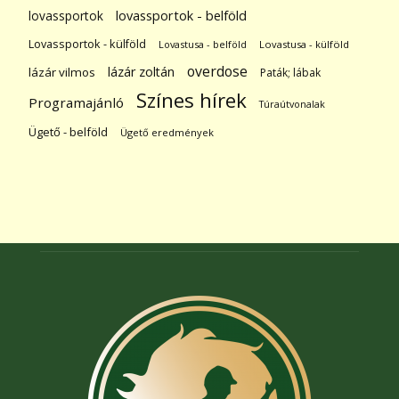
lovassportok
lovassportok - belföld
Lovassportok - külföld
Lovastusa - belföld
Lovastusa - külföld
overdose
lázár zoltán
lázár vilmos
Paták; lábak
Színes hírek
Programajánló
Túraútvonalak
Ügető - belföld
Ügető eredmények