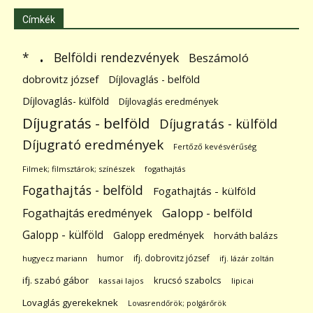
Címkék
.
Belföldi rendezvények
*
Beszámoló
dobrovitz józsef
Díjlovaglás - belföld
Díjlovaglás- külföld
Díjlovaglás eredmények
Díjugratás - belföld
Díjugratás - külföld
Díjugrató eredmények
Fertőző kevésvérűség
Filmek; filmsztárok; színészek
fogathajtás
Fogathajtás - belföld
Fogathajtás - külföld
Galopp - belföld
Fogathajtás eredmények
Galopp - külföld
Galopp eredmények
horváth balázs
humor
ifj. dobrovitz józsef
hugyecz mariann
ifj. lázár zoltán
ifj. szabó gábor
krucsó szabolcs
kassai lajos
lipicai
Lovaglás gyerekeknek
Lovasrendőrök; polgárőrök