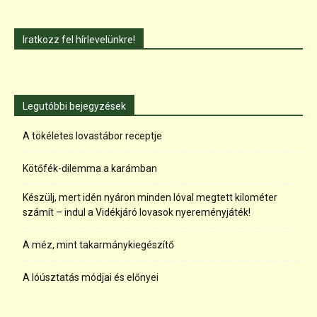
Iratkozz fel hírlevelünkre!
Legutóbbi bejegyzések
A tökéletes lovastábor receptje
Kötőfék-dilemma a karámban
Készülj, mert idén nyáron minden lóval megtett kilométer
számít – indul a Vidékjáró lovasok nyereményjáték!
A méz, mint takarmánykiegészítő
A lóúsztatás módjai és előnyei