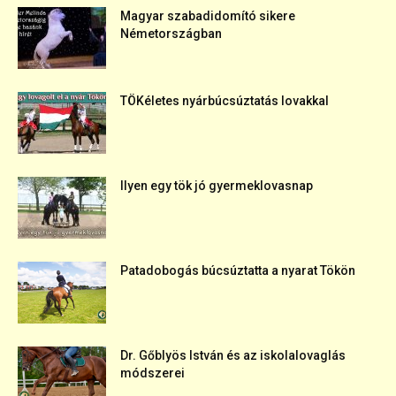
Magyar szabadidomító sikere
Németországban
TÖKéletes nyárbúcsúztatás lovakkal
Ilyen egy tök jó gyermeklovasnap
Patadobogás búcsúztatta a nyarat Tökön
Dr. Gőblyös István és az iskolalovaglás
módszerei