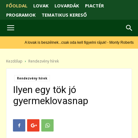
FŐOLDAL
LOVAK
LOVARDÁK
PIACTÉR
PROGRAMOK
TEMATIKUS KERESŐ
A lovak is beszélnek...csak oda kell figyelni rájuk! - Monty Roberts
Kezdőlap
Rendezvény hírek
Rendezvény hírek
Ilyen egy tök jó
gyermeklovasnap