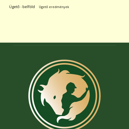
Ügető - belföld
Ügető eredmények