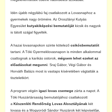
Idén újabb négylábú faj csatlakozott a Lovasnaphoz a
gyermekek nagy örömére. Az Oroszlányi Kutyás
Egyesület
kutyakiképzési bemutatóját
kicsik és nagyok
is tátott szájjal figyelték.
A hazai lovasnapokon szinte kötelező
csikósbemutatót
tartani. A Töki Gyermeklovasnapon is minden alkalommal
csattognak a karikás ostorok,
mégsem lehet ezeket az
előadásokat megunni
. Sraj Gábor, Végi Gábor és
Horváth Balázs most is vastaps kíséretében vágtatták a
tiszteletkört.
A program végén
igazi lovas csemege
zárta a napot. A
Töki Huszártársaság bemutatójához csatlakozott
a
Készenléti Rendőrség Lovas Alosztályának
két
lovasa és a Mogyoródi Sándor Huszárok két képviselője,