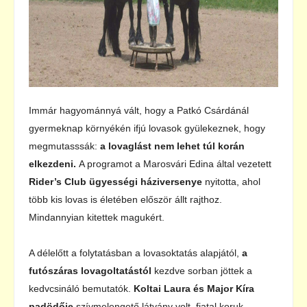
Immár hagyománnyá vált, hogy a Patkó Csárdánál
gyermeknap környékén ifjú lovasok gyülekeznek, hogy
megmutasssák:
a lovaglást nem lehet túl korán
elkezdeni.
A programot a Marosvári Edina által vezetett
Rider’s Club ügyességi háziversenye
nyitotta, ahol
több kis lovas is életében először állt rajthoz.
Mindannyian kitettek magukért.
A délelőtt a folytatásban a lovasoktatás alapjától,
a
futószáras lovagoltatástól
kezdve sorban jöttek a
kedvcsináló bemutatók.
Koltai Laura és Major Kíra
padödője
szívmelengető látvány volt, fiatal koruk