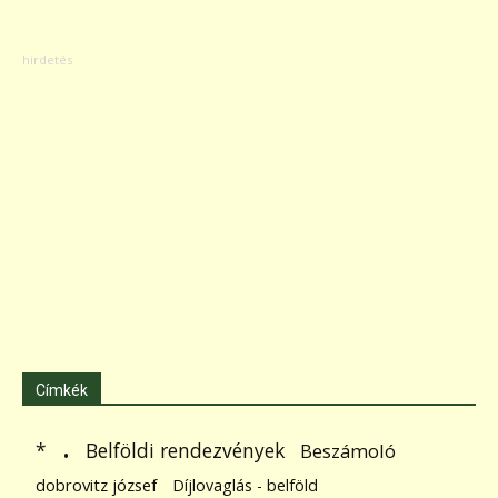
Címkék
.
Belföldi rendezvények
*
Beszámoló
dobrovitz józsef
Díjlovaglás - belföld