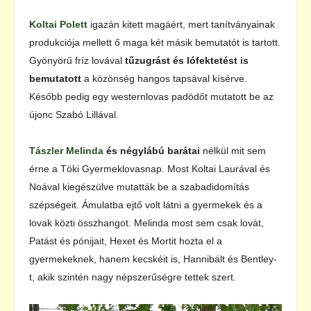
Koltai Polett
igazán kitett magáért, mert tanítványainak
produkciója mellett ő maga két másik bemutatót is tartott.
Gyönyörű fríz lovával
tűzugrást és lófektetést is
bemutatott
a közönség hangos tapsával kísérve.
Később pedig egy westernlovas padödőt mutatott be az
újonc Szabó Lillával.
Tászler Melinda
és négylábú barátai
nélkül
mit sem
érne a
Töki Gyermeklovasnap. Most Koltai Laurával és
Noával kiegészülve mutatták be a szabadidomítás
szépségeit. Ámulatba ejtő volt látni a gyermekek és a
lovak közti összhangot. Melinda most sem csak lovát,
Patást és pónijait, Hexet és Mortit hozta el a
gyermekeknek, hanem kecskéit is, Hannibált és Bentley-
t, akik szintén nagy népszerűségre tettek szert.