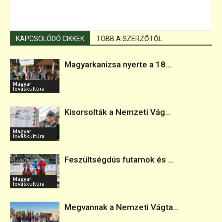
KAPCSOLÓDÓ CIKKEK
TÖBB A SZERZŐTŐL
Magyarkanizsa nyerte a 18...
Magyar
lovaskultúra
Kisorsolták a Nemzeti Vág...
Magyar
lovaskultúra
Feszültségdús futamok és ...
Magyar
lovaskultúra
Megvannak a Nemzeti Vágta...