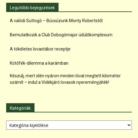
Legutóbbi bejegyzések
A valódi Suttogó – Búcsúzunk Monty Robertstől
Bemutatkozik a Club Dobogómajor üdülőkomplexum
A tökéletes lovastábor receptje
Kötőfék-dilemma a karámban
Készülj, mert idén nyáron minden lóval megtett kilométer
számít – indul a Vidékjáró lovasok nyereményjáték!
Kategóriák
Kategóriák