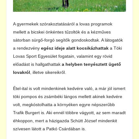
A gyermekek szórakoztatásáról a lovas programok
mellett a bicskei önkéntes tűzoltók és a kézműves
sátorban sürgő-forgó segítők gondoskodtak. A látogatók
a rendezvény
egész ideje alatt kocsikázhattak
a Töki
Lovas Sport Egyesület fogatain, valamint egy rövid
előadást is hallgathattak
a helyben tenyésztett ügető
lovakról
, illetve sikereikről.
Étel-ital is volt mindenkinek kedvére való, a már jól ismert
töki pompos és zsámbéki lángos mellett akinek kedvére
volt, megkóstolhatta a környéken egyre népszerűbb
Trafik Burgert is. Aki ennél többre vágyott, az sem maradt
éhkoppon, mert a házigazda Schütt József mindenkit
szívesen látott a Patkó Csárdában is.