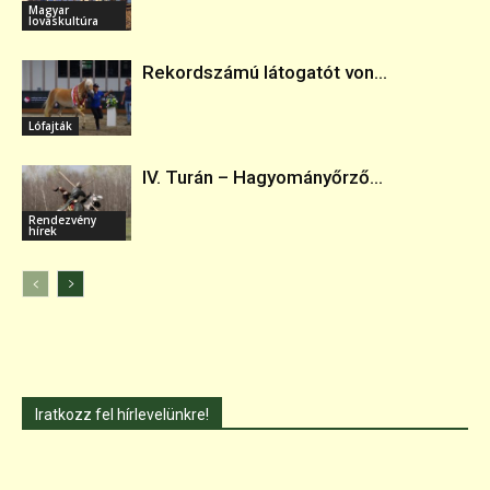
Magyar
lovaskultúra
Rekordszámú látogatót von...
Lófajták
IV. Turán – Hagyományőrző...
Rendezvény
hírek
Iratkozz fel hírlevelünkre!