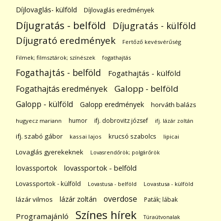
Díjlovaglás- külföld
Díjlovaglás eredmények
Díjugratás - belföld
Díjugratás - külföld
Díjugrató eredmények
Fertőző kevésvérűség
Filmek; filmsztárok; színészek
fogathajtás
Fogathajtás - belföld
Fogathajtás - külföld
Galopp - belföld
Fogathajtás eredmények
Galopp - külföld
Galopp eredmények
horváth balázs
humor
ifj. dobrovitz józsef
hugyecz mariann
ifj. lázár zoltán
ifj. szabó gábor
krucsó szabolcs
kassai lajos
lipicai
Lovaglás gyerekeknek
Lovasrendőrök; polgárőrök
lovassportok
lovassportok - belföld
Lovassportok - külföld
Lovastusa - belföld
Lovastusa - külföld
overdose
lázár zoltán
lázár vilmos
Paták; lábak
Színes hírek
Programajánló
Túraútvonalak