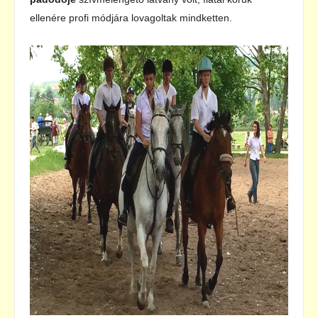
ellenére profi módjára lovagoltak mindketten.