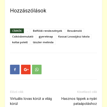
Hozzászólások
CÍMKÉK
.
Belföldi rendezvények
Beszámoló
Csikósbemutató
gyereknap
Kassai Lovasíjász Iskola
koltai polett
tászler melinda
Előző cikk
Következő cikk
Virtuális lovas körút a világ
Hasznos tippek a nyári
körül
pataápoláshoz