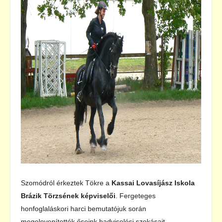
Szomódról érkeztek Tökre a
Kassai Lovasíjász Iskola
Brázik Törzsének képviselői
. Fergeteges
honfoglaláskori harci bemutatójuk során
megelevenítették őseink hadviselési szokásait.