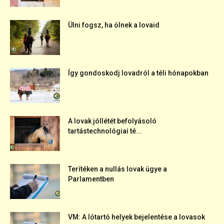
Ülni fogsz, ha ölnek a lovaid
Így gondoskodj lovadról a téli hónapokban
A lovak jóllétét befolyásoló
tartástechnológiai té...
Terítéken a nullás lovak ügye a
Parlamentben
VM: A lótartó helyek bejelentése a lovasok