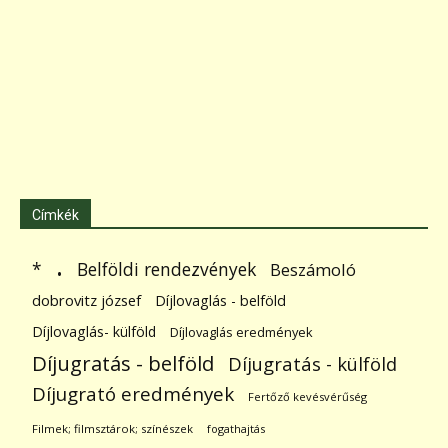
Címkék
.
Belföldi rendezvények
*
Beszámoló
dobrovitz józsef
Díjlovaglás - belföld
Díjlovaglás- külföld
Díjlovaglás eredmények
Díjugratás - belföld
Díjugratás - külföld
Díjugrató eredmények
Fertőző kevésvérűség
Filmek; filmsztárok; színészek
fogathajtás