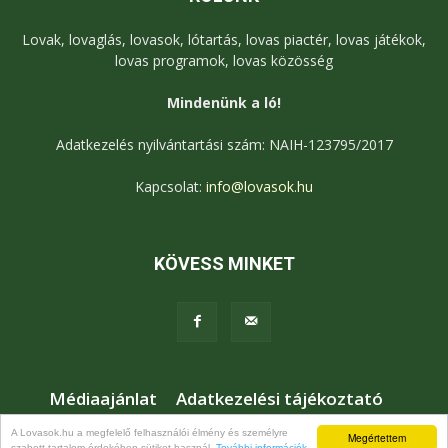
Lovak, lovaglás, lovasok, lótartás, lovas piactér, lovas játékok,
lovas programok, lovas közösség
Mindenünk a ló!
Adatkezelés nyilvántartási szám: NAIH-123795/2017
Kapcsolat:
info@lovasok.hu
KÖVESS MINKET
Médiaajánlat
Adatkezelési tájékoztató
Jogi nyilatkozat
Karrier
Kapcsolat
A Lovasok.hu a megfelelő felhasználói élmény és személyre
Megértettem
szabott tartalom érdekében sütiket használ.
További információk