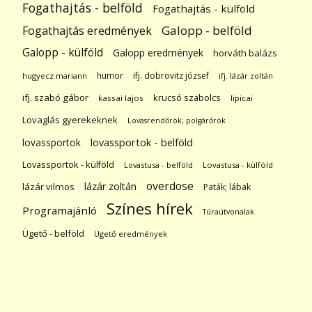
Fogathajtás - belföld
Fogathajtás - külföld
Galopp - belföld
Fogathajtás eredmények
Galopp - külföld
Galopp eredmények
horváth balázs
humor
ifj. dobrovitz józsef
hugyecz mariann
ifj. lázár zoltán
ifj. szabó gábor
krucsó szabolcs
kassai lajos
lipicai
Lovaglás gyerekeknek
Lovasrendőrök; polgárőrök
lovassportok
lovassportok - belföld
Lovassportok - külföld
Lovastusa - belföld
Lovastusa - külföld
overdose
lázár zoltán
lázár vilmos
Paták; lábak
Színes hírek
Programajánló
Túraútvonalak
Ügető - belföld
Ügető eredmények