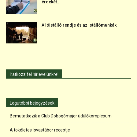
érdekét...
A lóistálló rendje és az istállómunkák
Iratkozz fel hírlevelünkre!
Legutóbbi bejegyzések
Bemutatkozik a Club Dobogómajor üdülőkomplexum
A tökéletes lovastábor receptje