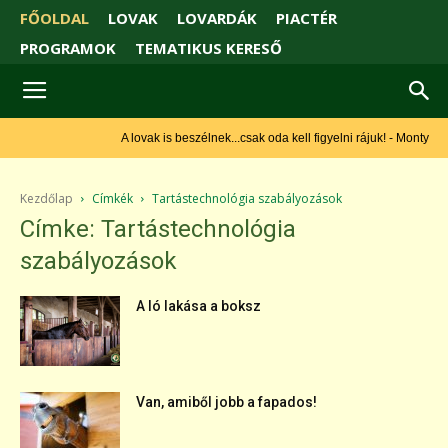
FŐOLDAL
LOVAK
LOVARDÁK
PIACTÉR
PROGRAMOK
TEMATIKUS KERESŐ
A lovak is beszélnek...csak oda kell figyelni rájuk! - Monty Roberts
Kezdőlap
Címkék
Tartástechnológia szabályozások
Címke: Tartástechnológia
szabályozások
A ló lakása a boksz
Van, amiből jobb a fapados!