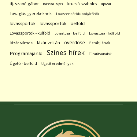
ifj. szabó gábor
krucsó szabolcs
kassai lajos
lipicai
Lovaglás gyerekeknek
Lovasrendőrök; polgárőrök
lovassportok
lovassportok - belföld
Lovassportok - külföld
Lovastusa - belföld
Lovastusa - külföld
overdose
lázár zoltán
lázár vilmos
Paták; lábak
Színes hírek
Programajánló
Túraútvonalak
Ügető - belföld
Ügető eredmények