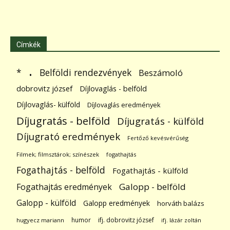
Címkék
.
Belföldi rendezvények
*
Beszámoló
dobrovitz józsef
Díjlovaglás - belföld
Díjlovaglás- külföld
Díjlovaglás eredmények
Díjugratás - belföld
Díjugratás - külföld
Díjugrató eredmények
Fertőző kevésvérűség
Filmek; filmsztárok; színészek
fogathajtás
Fogathajtás - belföld
Fogathajtás - külföld
Galopp - belföld
Fogathajtás eredmények
Galopp - külföld
Galopp eredmények
horváth balázs
humor
ifj. dobrovitz józsef
hugyecz mariann
ifj. lázár zoltán