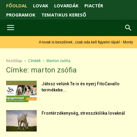
FŐOLDAL
LOVAK
LOVARDÁK
PIACTÉR
PROGRAMOK
TEMATIKUS KERESŐ
A lovak is beszélnek...csak oda kell figyelni rájuk! - Monty
Roberts
Kezdőlap
Címkék
Marton zsófia
Címke: marton zsófia
Játssz velünk Te is és nyerj FitoCavallo
termékeke...
Frontérzékenység, stresszkólika lovaknál