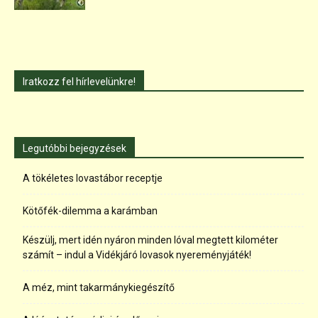
Iratkozz fel hírlevelünkre!
Legutóbbi bejegyzések
A tökéletes lovastábor receptje
Kötőfék-dilemma a karámban
Készülj, mert idén nyáron minden lóval megtett kilométer
számít – indul a Vidékjáró lovasok nyereményjáték!
A méz, mint takarmánykiegészítő