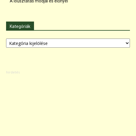
A lóúsztatás módjai és előnyei
Kategóriák
Kategóriák