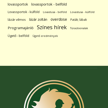
lovassportok
lovassportok - belföld
Lovassportok - külföld
Lovastusa - belföld
Lovastusa - külföld
overdose
lázár zoltán
lázár vilmos
Paták; lábak
Színes hírek
Programajánló
Túraútvonalak
Ügető - belföld
Ügető eredmények