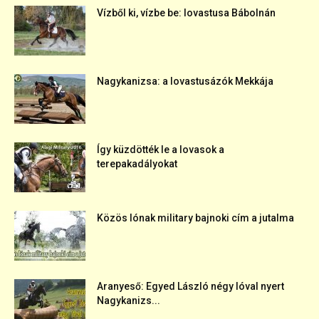
Vízből ki, vízbe be: lovastusa Bábolnán
Nagykanizsa: a lovastusázók Mekkája
Így küzdötték le a lovasok a
terepakadályokat
Közös lónak military bajnoki cím a jutalma
Aranyeső: Egyed László négy lóval nyert
Nagykanizs...