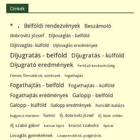
Címkék
.
Belföldi rendezvények
*
Beszámoló
dobrovitz józsef
Díjlovaglás - belföld
Díjlovaglás- külföld
Díjlovaglás eredmények
Díjugratás - belföld
Díjugratás - külföld
Díjugrató eredmények
Fertőző kevésvérűség
Filmek; filmsztárok; színészek
fogathajtás
Fogathajtás - belföld
Fogathajtás - külföld
Galopp - belföld
Fogathajtás eredmények
Galopp - külföld
Galopp eredmények
horváth balázs
humor
ifj. dobrovitz józsef
hugyecz mariann
ifj. lázár zoltán
ifj. szabó gábor
krucsó szabolcs
kassai lajos
lipicai
Lovaglás gyerekeknek
Lovasrendőrök; polgárőrök