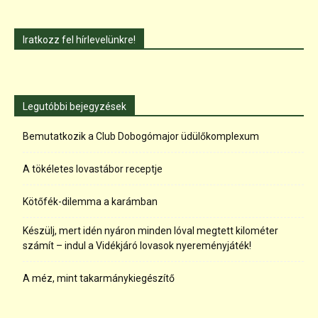
Iratkozz fel hírlevelünkre!
Legutóbbi bejegyzések
Bemutatkozik a Club Dobogómajor üdülőkomplexum
A tökéletes lovastábor receptje
Kötőfék-dilemma a karámban
Készülj, mert idén nyáron minden lóval megtett kilométer
számít – indul a Vidékjáró lovasok nyereményjáték!
A méz, mint takarmánykiegészítő