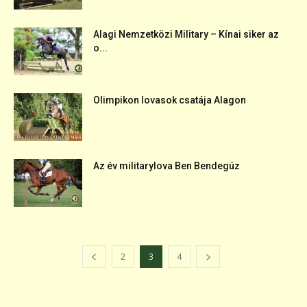
Alagi Nemzetközi Military – Kínai siker az
o...
Olimpikon lovasok csatája Alagon
Az év militarylova Ben Bendegúz
2
3
4