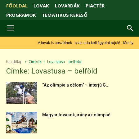
FŐOLDAL
LOVAK
LOVARDÁK
PIACTÉR
PROGRAMOK
TEMATIKUS KERESŐ
A lovak is beszélnek...csak oda kell figyelni rájuk! - Monty Roberts
Kezdőlap
Címkék
Lovastusa – belföld
Címke: Lovastusa – belföld
“Az olimpia a célom” – interjú G...
Magyar lovasok, irány az olimpia!