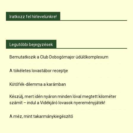
Iratkozz fel hírlevelünkre!
Legutóbbi bejegyzések
Bemutatkozik a Club Dobogómajor üdülőkomplexum
A tökéletes lovastábor receptje
Kötőfék-dilemma a karámban
Készülj, mert idén nyáron minden lóval megtett kilométer
számít – indul a Vidékjáró lovasok nyereményjáték!
A méz, mint takarmánykiegészítő