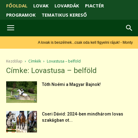
FŐOLDAL
LOVAK
LOVARDÁK
PIACTÉR
PROGRAMOK
TEMATIKUS KERESŐ
A lovak is beszélnek...csak oda kell figyelni rájuk! - Monty Roberts
Kezdőlap
Címkék
Lovastusa – belföld
Címke: Lovastusa – belföld
Tóth Noémi a Magyar Bajnok!
Cseri Dávid: 2024-ben mindhárom lovas
szakágban ot...