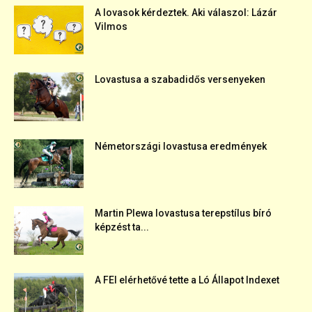
A lovasok kérdeztek. Aki válaszol: Lázár
Vilmos
Lovastusa a szabadidős versenyeken
Németországi lovastusa eredmények
Martin Plewa lovastusa terepstílus bíró
képzést ta...
A FEI elérhetővé tette a Ló Állapot Indexet