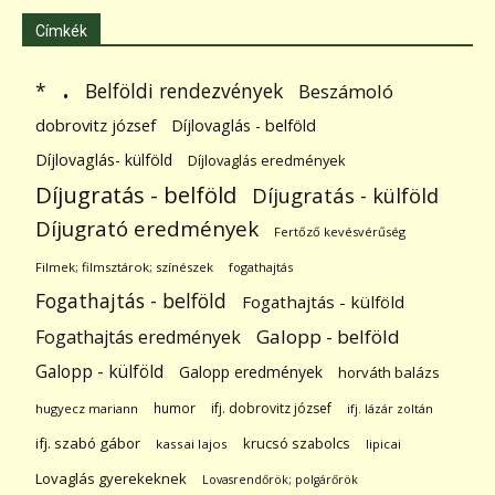
Címkék
.
Belföldi rendezvények
*
Beszámoló
dobrovitz józsef
Díjlovaglás - belföld
Díjlovaglás- külföld
Díjlovaglás eredmények
Díjugratás - belföld
Díjugratás - külföld
Díjugrató eredmények
Fertőző kevésvérűség
Filmek; filmsztárok; színészek
fogathajtás
Fogathajtás - belföld
Fogathajtás - külföld
Galopp - belföld
Fogathajtás eredmények
Galopp - külföld
Galopp eredmények
horváth balázs
humor
ifj. dobrovitz józsef
hugyecz mariann
ifj. lázár zoltán
ifj. szabó gábor
krucsó szabolcs
kassai lajos
lipicai
Lovaglás gyerekeknek
Lovasrendőrök; polgárőrök