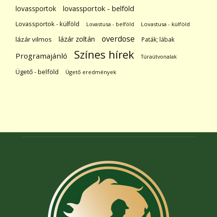
lovassportok
lovassportok - belföld
Lovassportok - külföld
Lovastusa - belföld
Lovastusa - külföld
overdose
lázár zoltán
lázár vilmos
Paták; lábak
Színes hírek
Programajánló
Túraútvonalak
Ügető - belföld
Ügető eredmények