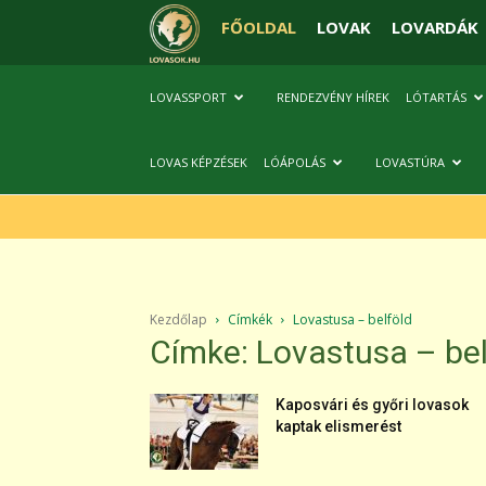
FŐOLDAL
LOVAK
LOVARDÁK
LOVASSPORT
RENDEZVÉNY HÍREK
LÓTARTÁS
LOVAS KÉPZÉSEK
LÓÁPOLÁS
LOVASTÚRA
Kezdőlap
Címkék
Lovastusa – belföld
Címke: Lovastusa – bel
Kaposvári és győri lovasok
kaptak elismerést