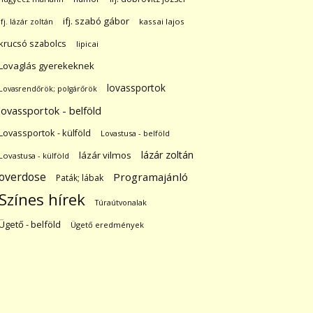
ifj. szabó gábor
ifj. lázár zoltán
kassai lajos
krucsó szabolcs
lipicai
Lovaglás gyerekeknek
lovassportok
Lovasrendőrök; polgárőrök
lovassportok - belföld
Lovassportok - külföld
Lovastusa - belföld
lázár zoltán
lázár vilmos
Lovastusa - külföld
overdose
Programajánló
Paták; lábak
Színes hírek
Túraútvonalak
Ügető - belföld
Ügető eredmények