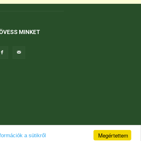
ÖVESS MINKET
Megértettem
formációk a sütikről
Jogi nyilatkozat
Karrier
Kapcsolat