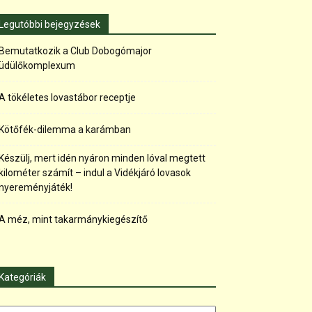
Legutóbbi bejegyzések
Bemutatkozik a Club Dobogómajor
üdülőkomplexum
A tökéletes lovastábor receptje
Kötőfék-dilemma a karámban
Készülj, mert idén nyáron minden lóval megtett
kilométer számít – indul a Vidékjáró lovasok
nyereményjáték!
A méz, mint takarmánykiegészítő
Kategóriák
tegóriák