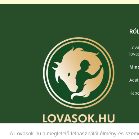
RÓ
Lova
lova
Mind
Adat
Kapc
A Lovasok.hu a megfelelő felhasználói élmény és szemé
© Lovasok.hu