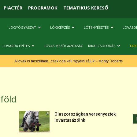
PIACTÉR
PROGRAMOK
TEMATIKUS KERESŐ
LÓGYÓGYÁSZAT
LÓKIKÉPZÉS
LÓTENYÉSZTÉS
LOVASO
LOVARDA ÉPÍTÉS
LOVAS MEZŐGAZDASÁG
KIKAPCSOLÓDÁS
TAR
A lovak is beszélnek...csak oda kell figyelni rájuk! - Monty Roberts
föld
Olaszországban versenyeztek
lovastusázóink