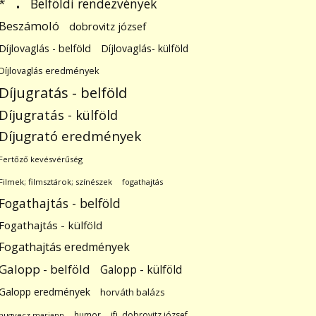
.
Belföldi rendezvények
*
Beszámoló
dobrovitz józsef
Díjlovaglás - belföld
Díjlovaglás- külföld
Díjlovaglás eredmények
Díjugratás - belföld
Díjugratás - külföld
Díjugrató eredmények
Fertőző kevésvérűség
Filmek; filmsztárok; színészek
fogathajtás
Fogathajtás - belföld
Fogathajtás - külföld
Fogathajtás eredmények
Galopp - belföld
Galopp - külföld
Galopp eredmények
horváth balázs
humor
ifj. dobrovitz józsef
hugyecz mariann