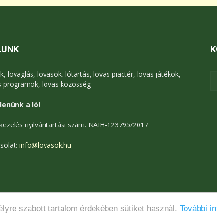
LUNK
K
k, lovaglás, lovasok, lótartás, lovas piactér, lovas játékok,
s programok, lovas közösség
enünk a ló!
kezelés nyilvántartási szám: NAIH-123795/2017
solat:
info@lovasok.hu
lyre szabott tartalom érdekében sütiket használ.
További in
Médiaajánlat
Adatkezelési tájékoztató