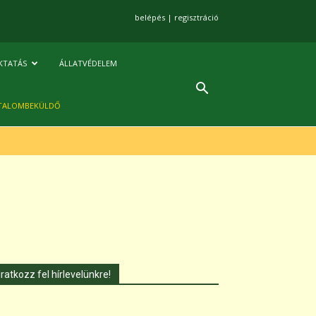
belépés
|
regisztráció
KTATÁS
ÁLLATVÉDELEM
TALOMBEKÜLDŐ
Iratkozz fel hírlevelünkre!