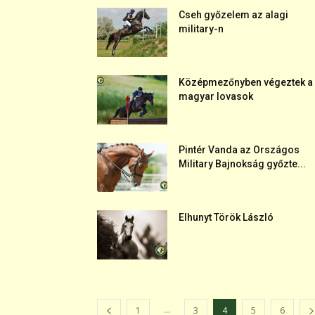
Cseh győzelem az alagi
military-n
Középmezőnyben végeztek a
magyar lovasok
Pintér Vanda az Országos
Military Bajnokság győzte...
Elhunyt Török László
...
1
3
4
5
6