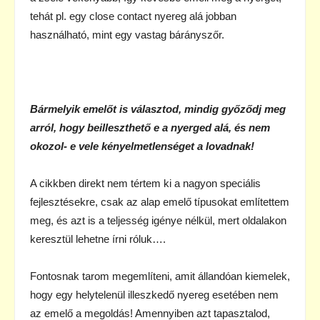
tehát pl. egy close contact nyereg alá jobban
használható, mint egy vastag bárányszőr.
Bármelyik emelőt is választod, mindig győződj meg
arról, hogy beilleszthető e a nyerged alá, és nem
okozol- e vele kényelmetlenséget a lovadnak!
A cikkben direkt nem tértem ki a nagyon speciális
fejlesztésekre, csak az alap emelő típusokat említettem
meg, és azt is a teljesség igénye nélkül, mert oldalakon
keresztül lehetne írni róluk….
Fontosnak tarom megemlíteni, amit állandóan kiemelek,
hogy egy helytelenül illeszkedő nyereg esetében nem
az emelő a megoldás! Amennyiben azt tapasztalod,