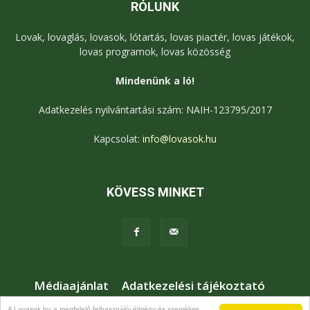
RÓLUNK
Lovak, lovaglás, lovasok, lótartás, lovas piactér, lovas játékok,
lovas programok, lovas közösség
Mindenünk a ló!
Adatkezelés nyilvántartási szám: NAIH-123795/2017
Kapcsolat:
info@lovasok.hu
KÖVESS MINKET
Médiaajánlat
Adatkezelési tájékoztató
Jogi nyilatkozat
Karrier
Kapcsolat
A Lovasok.hu a megfelelő felhasználói élmény és személyre