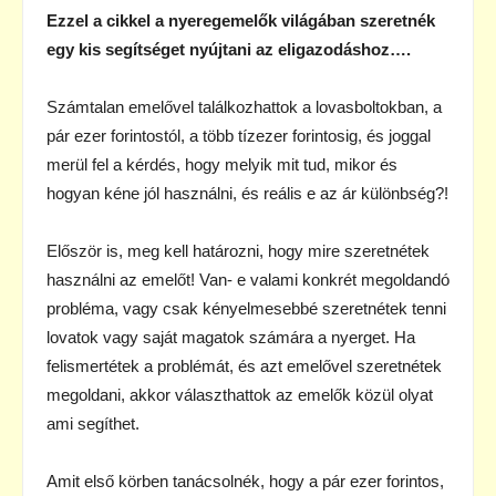
Ezzel a cikkel a nyeregemelők világában szeretnék
egy kis segítséget nyújtani az eligazodáshoz….
Számtalan emelővel találkozhattok a lovasboltokban, a
pár ezer forintostól, a több tízezer forintosig, és joggal
merül fel a kérdés, hogy melyik mit tud, mikor és
hogyan kéne jól használni, és reális e az ár különbség?!
Először is, meg kell határozni, hogy mire szeretnétek
használni az emelőt! Van- e valami konkrét megoldandó
probléma, vagy csak kényelmesebbé szeretnétek tenni
lovatok vagy saját magatok számára a nyerget. Ha
felismertétek a problémát, és azt emelővel szeretnétek
megoldani, akkor választhattok az emelők közül olyat
ami segíthet.
Amit első körben tanácsolnék, hogy a pár ezer forintos,