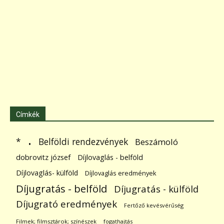
Címkék
.
Belföldi rendezvények
*
Beszámoló
dobrovitz józsef
Díjlovaglás - belföld
Díjlovaglás- külföld
Díjlovaglás eredmények
Díjugratás - belföld
Díjugratás - külföld
Díjugrató eredmények
Fertőző kevésvérűség
Filmek; filmsztárok; színészek
fogathajtás