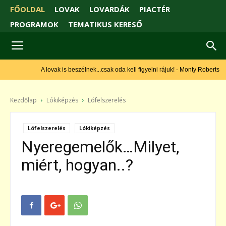
FŐOLDAL
LOVAK
LOVARDÁK
PIACTÉR
PROGRAMOK
TEMATIKUS KERESŐ
A lovak is beszélnek...csak oda kell figyelni rájuk! - Monty Roberts
Kezdőlap
Lókiképzés
Lófelszerelés
Lófelszerelés
Lókiképzés
Nyeregemelők…Milyet,
miért, hogyan..?