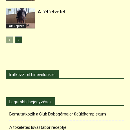
A félfelvétel
Lókiképzés
Iratkozz fel hírlevelünkre!
Legutóbbi bejegyzések
Bemutatkozik a Club Dobogómajor üdülőkomplexum
A tökéletes lovastábor receptje