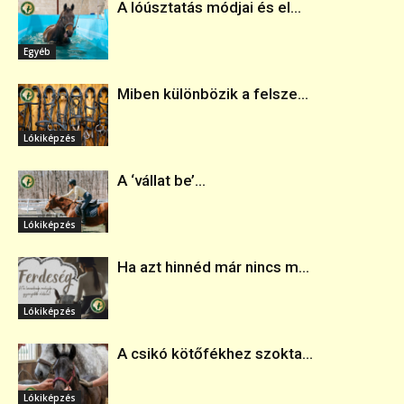
A lóúsztatás módjai és el...
Egyéb
Miben különbözik a felsze...
Lókiképzés
A ‘vállat be’...
Lókiképzés
Ha azt hinnéd már nincs m...
Lókiképzés
A csikó kötőfékhez szokta...
Lókiképzés