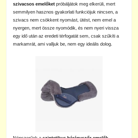
szivacsos emelőket
próbáljátok meg elkerüli, mert
semmilyen hasznos gyakorlati funkciójuk nincsen, a
szivacs nem csökkent nyomást, ütést, nem emel a
nyergen, mert össze nyomódik, és nem nyeri vissza
egy idő után az eredeti térfogatát sem, csak szűkíti a
markamrát, ami valljuk be, nem egy ideális dolog.
Népszerűek a
szintetikus bárányszőr
emelők
,