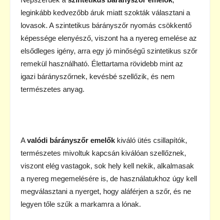
leginkább kedvezőbb áruk miatt szokták választani a
lovasok. A szintetikus bárányszőr nyomás csökkentő
képessége elenyésző, viszont ha a nyereg emelése az
elsődleges igény, arra egy jó minőségű szintetikus szőr
remekül használható. Élettartama rövidebb mint az
igazi bárányszőrnek, kevésbé szellőzik, és nem
természetes anyag.
A
valódi bárányszőr emelők
kiváló ütés csillapítók,
természetes mivoltuk kapcsán kiválóan szellőznek,
viszont elég vastagok, sok hely kell nekik, alkalmasak
a nyereg megemelésére is, de használatukhoz úgy kell
megválasztani a nyerget, hogy aláférjen a szőr, és ne
legyen tőle szűk a markamra a lónak.