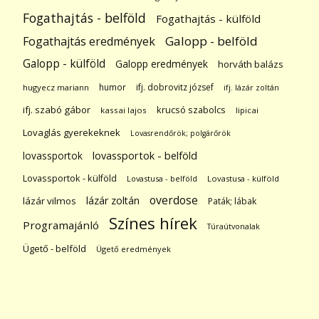
Fogathajtás - belföld
Fogathajtás - külföld
Galopp - belföld
Fogathajtás eredmények
Galopp - külföld
Galopp eredmények
horváth balázs
humor
ifj. dobrovitz józsef
hugyecz mariann
ifj. lázár zoltán
ifj. szabó gábor
krucsó szabolcs
kassai lajos
lipicai
Lovaglás gyerekeknek
Lovasrendőrök; polgárőrök
lovassportok
lovassportok - belföld
Lovassportok - külföld
Lovastusa - belföld
Lovastusa - külföld
overdose
lázár zoltán
lázár vilmos
Paták; lábak
Színes hírek
Programajánló
Túraútvonalak
Ügető - belföld
Ügető eredmények