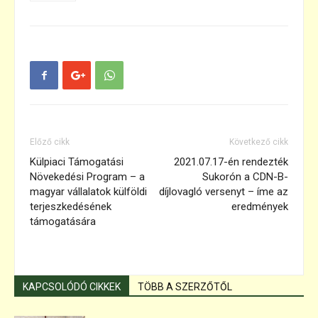
Előző cikk
Következő cikk
Külpiaci Támogatási
2021.07.17-én rendezték
Növekedési Program – a
Sukorón a CDN-B-
magyar vállalatok külföldi
díjlovagló versenyt – íme az
terjeszkedésének
eredmények
támogatására
KAPCSOLÓDÓ CIKKEK
TÖBB A SZERZŐTŐL