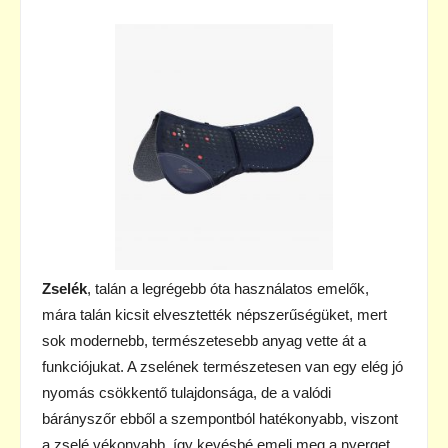
Zselék
, talán a legrégebb óta használatos emelők,
mára talán kicsit elvesztették népszerűségüket, mert
sok modernebb, természetesebb anyag vette át a
funkciójukat. A zselének természetesen van egy elég jó
nyomás csökkentő tulajdonsága, de a valódi
bárányszőr ebből a szempontból hatékonyabb, viszont
a zselé vékonyabb, így kevésbé emeli meg a nyerget,