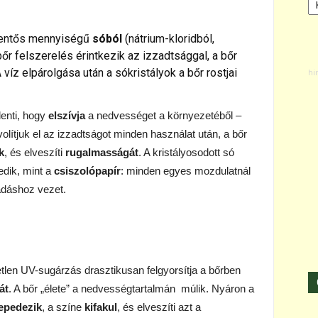
jelentős mennyiségű
sóból
(nátrium-kloridból,
bőr felszerelés érintkezik az izzadtsággal, a bőr
 víz elpárolgása után a sókristályok a bőr rostjai
lenti, hogy
elszívja
a nedvességet a környezetéből –
olítjuk el az izzadtságot minden használat után, a bőr
k
, és elveszíti
rugalmasságát
. A kristályosodott só
edik, mint a
csiszolópapír
: minden egyes mozdulatnál
kadáshoz vezet.
etlen UV-sugárzás drasztikusan felgyorsítja a bőrben
át
. A bőr „élete” a nedvességtartalmán múlik. Nyáron a
epedezik
, a színe
kifakul
, és elveszíti azt a