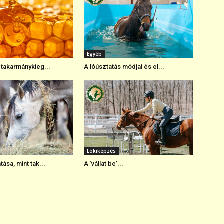
Egyéb
 takarmánykieg...
A lóúsztatás módjai és el...
Lókiképzés
ása, mint tak...
A ‘vállat be’...