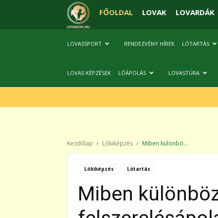
FŐOLDAL
LOVAK
LOVARDÁK
LOVASSPORT
RENDEZVÉNY HÍREK
LÓTARTÁS
LOVAS KÉPZÉSEK
LÓÁPOLÁS
LOVASTÚRA
Kezdőlap
Lókiképzés
Miben különbö...
Lókiképzés
Lótartás
Miben különböz