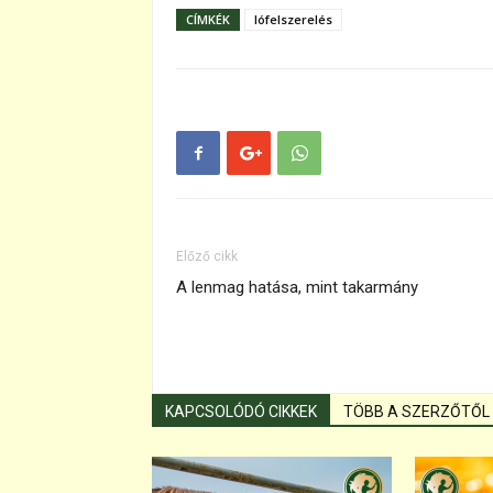
CÍMKÉK
lófelszerelés
Előző cikk
A lenmag hatása, mint takarmány
KAPCSOLÓDÓ CIKKEK
TÖBB A SZERZŐTŐL