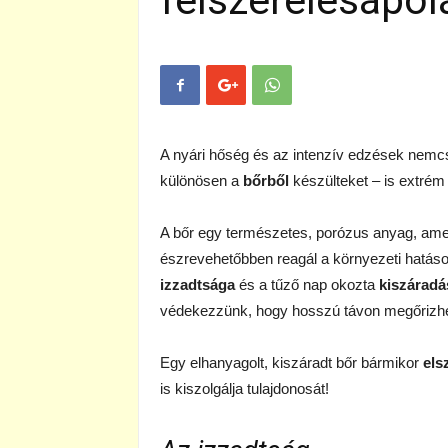
felszerelésápol
A nyári hőség és az intenzív edzések nemcs
különösen a
bőrből
készülteket – is extré
A bőr egy természetes, porózus anyag, ame
észrevehetőbben reagál a környezeti hatáso
izzadtsága
és a tűző nap okozta
kiszáradá
védekezzünk, hogy hosszú távon megőrizhes
Egy elhanyagolt, kiszáradt bőr bármikor
els
is kiszolgálja tulajdonosát!