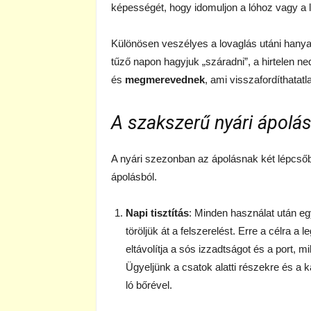
képességét, hogy idomuljon a lóhoz vagy a 
Különösen veszélyes a lovaglás utáni hany
tűző napon hagyjuk „száradni”, a hirtelen 
és
megmerevednek
, ami visszafordíthatat
A szakszerű nyári ápolási
A nyári szezonban az ápolásnak két lépcsőből 
ápolásból.
Napi tisztítás
: Minden használat után e
töröljük át a felszerelést. Erre a célra 
eltávolítja a sós izzadtságot és a port, 
Ügyeljünk a csatok alatti részekre és a 
ló bőrével.