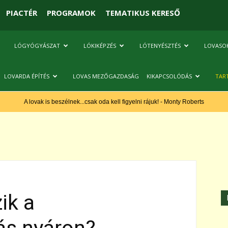
PIACTÉR
PROGRAMOK
TEMATIKUS KERESŐ
LÓGYÓGYÁSZAT
LÓKIKÉPZÉS
LÓTENYÉSZTÉS
LOVASO
LOVARDA ÉPÍTÉS
LOVAS MEZŐGAZDASÁG
KIKAPCSOLÓDÁS
TAR
A lovak is beszélnek...csak oda kell figyelni rájuk! - Monty Roberts
ik a