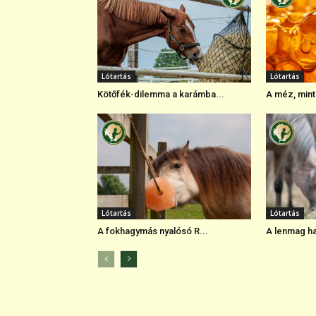
Lótartás
Lótartás
Kötőfék-dilemma a karámba...
A méz, mint
Lótartás
Lótartás
A fokhagymás nyalósó R...
A lenmag hat