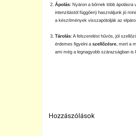
Ápolás
: Nyáron a bőrnek több ápolásra 
intenzitástól függően) használjunk jó mi
a készítmények visszapótolják az elpárol
Tárolás
: A felszerelést hűvös, jól szellőz
érdemes figyelni a
szellőzésre
, mert a 
ami még a legnagyobb szárazságban is k
Hozzászólások