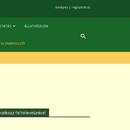
belépés
|
regisztráció
KTATÁS
ÁLLATVÉDELEM
TALOMBEKÜLDŐ
Iratkozz fel hírlevelünkre!