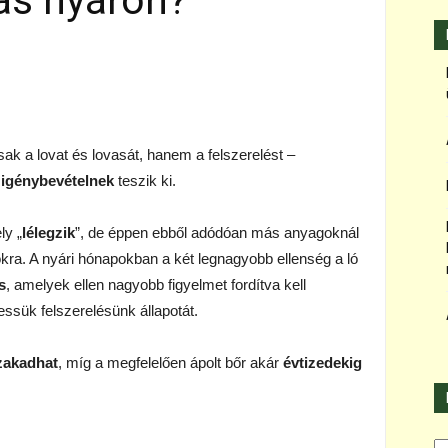
ás nyáron?
ak a lovat és lovasát, hanem a felszerelést –
m
igénybevételnek
teszik ki.
ly „
lélegzik
”, de éppen ebből adódóan más anyagoknál
kra. A nyári hónapokban a két legnagyobb ellenség a ló
s
, amelyek ellen nagyobb figyelmet fordítva kell
sük felszerelésünk állapotát.
zakadhat
, míg a megfelelően ápolt bőr akár
évtizedekig
Ka