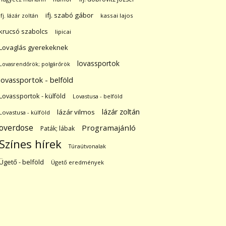
ifj. szabó gábor
ifj. lázár zoltán
kassai lajos
krucsó szabolcs
lipicai
Lovaglás gyerekeknek
lovassportok
Lovasrendőrök; polgárőrök
lovassportok - belföld
Lovassportok - külföld
Lovastusa - belföld
lázár zoltán
lázár vilmos
Lovastusa - külföld
overdose
Programajánló
Paták; lábak
Színes hírek
Túraútvonalak
Ügető - belföld
Ügető eredmények