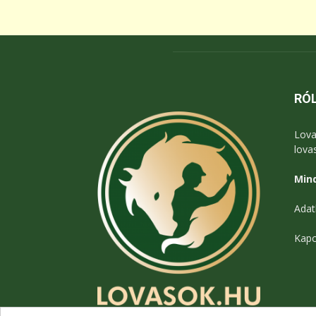
RÓ
Lova
lova
Mind
Adat
Kapc