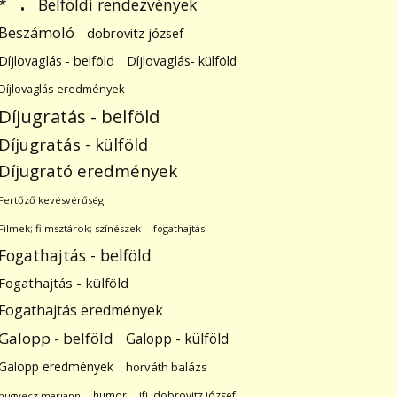
.
Belföldi rendezvények
*
Beszámoló
dobrovitz józsef
Díjlovaglás - belföld
Díjlovaglás- külföld
Díjlovaglás eredmények
Díjugratás - belföld
Díjugratás - külföld
Díjugrató eredmények
Fertőző kevésvérűség
Filmek; filmsztárok; színészek
fogathajtás
Fogathajtás - belföld
Fogathajtás - külföld
Fogathajtás eredmények
Galopp - belföld
Galopp - külföld
Galopp eredmények
horváth balázs
humor
ifj. dobrovitz józsef
hugyecz mariann