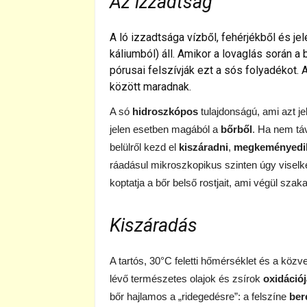
Az izzadtság
A ló izzadtsága vízből, fehérjékből és 
káliumból) áll. Amikor a lovaglás során a 
pórusai felszívják ezt a sós folyadékot. A
között maradnak.
A só
hidroszkópos
tulajdonságú, ami azt je
jelen esetben magából a
bőrből
. Ha nem táv
belülről kezd el
kiszáradni
,
megkeményedi
ráadásul mikroszkopikus szinten úgy viselk
koptatja a bőr belső rostjait, ami végül sza
Kiszáradás
A tartós, 30°C feletti hőmérséklet és a közv
lévő természetes olajok és zsírok
oxidációj
bőr hajlamos a „ridegedésre”: a felszíne
ber