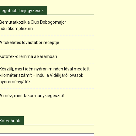
Legutóbbi bejegyzések
Bemutatkozik a Club Dobogómajor
üdülőkomplexum
A tökéletes lovastábor receptje
Kötőfék-dilemma a karámban
Készülj, mert idén nyáron minden lóval megtett
kilométer számít – indul a Vidékjáró lovasok
nyereményjáték!
A méz, mint takarmánykiegészítő
Kategóriák
tegóriák