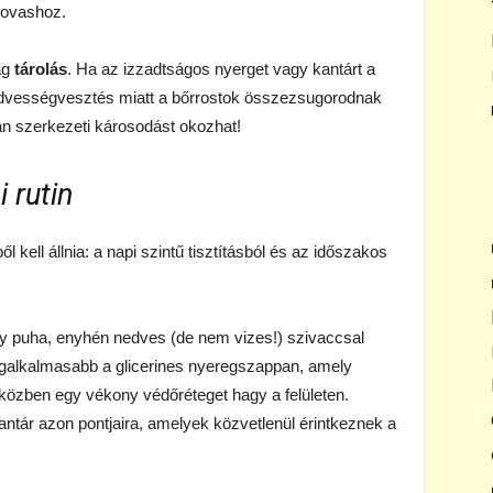
lovashoz.
ag
tárolás
. Ha az izzadtságos nyerget vagy kantárt a
nedvességvesztés miatt a bőrrostok összezsugorodnak
lan szerkezeti károsodást okozhat!
 rutin
kell állnia: a napi szintű tisztításból és az időszakos
gy puha, enyhén nedves (de nem vizes!) szivaccsal
a legalkalmasabb a glicerines nyeregszappan, amely
miközben egy vékony védőréteget hagy a felületen.
kantár azon pontjaira, amelyek közvetlenül érintkeznek a