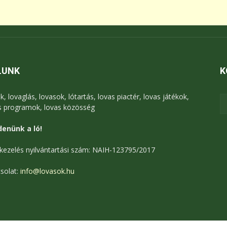
LUNK
K
k, lovaglás, lovasok, lótartás, lovas piactér, lovas játékok,
s programok, lovas közösség
enünk a ló!
kezelés nyilvántartási szám: NAIH-123795/2017
solat:
info@lovasok.hu