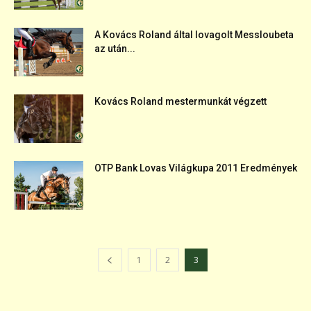
A Kovács Roland által lovagolt Messloubeta
az után...
Kovács Roland mestermunkát végzett
OTP Bank Lovas Világkupa 2011 Eredmények
1
2
3