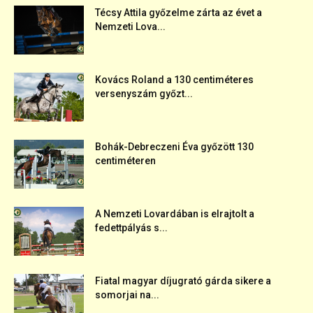
Técsy Attila győzelme zárta az évet a
Nemzeti Lova...
Kovács Roland a 130 centiméteres
versenyszám győzt...
Bohák-Debreczeni Éva győzött 130
centiméteren
A Nemzeti Lovardában is elrajtolt a
fedettpályás s...
Fiatal magyar díjugrató gárda sikere a
somorjai na...