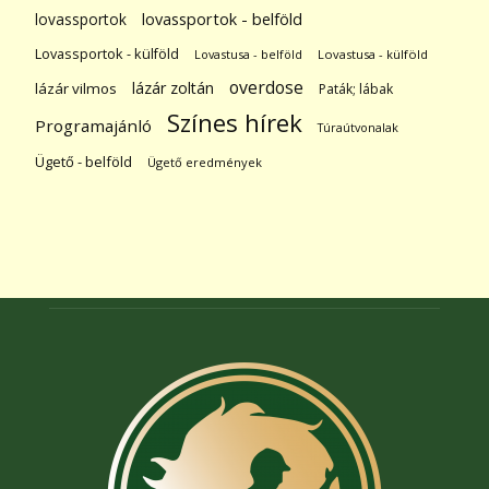
lovassportok
lovassportok - belföld
Lovassportok - külföld
Lovastusa - belföld
Lovastusa - külföld
overdose
lázár zoltán
lázár vilmos
Paták; lábak
Színes hírek
Programajánló
Túraútvonalak
Ügető - belföld
Ügető eredmények