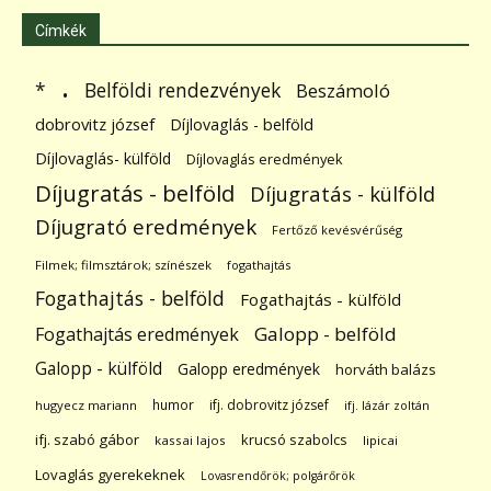
Címkék
.
Belföldi rendezvények
*
Beszámoló
dobrovitz józsef
Díjlovaglás - belföld
Díjlovaglás- külföld
Díjlovaglás eredmények
Díjugratás - belföld
Díjugratás - külföld
Díjugrató eredmények
Fertőző kevésvérűség
Filmek; filmsztárok; színészek
fogathajtás
Fogathajtás - belföld
Fogathajtás - külföld
Galopp - belföld
Fogathajtás eredmények
Galopp - külföld
Galopp eredmények
horváth balázs
humor
ifj. dobrovitz józsef
hugyecz mariann
ifj. lázár zoltán
ifj. szabó gábor
krucsó szabolcs
kassai lajos
lipicai
Lovaglás gyerekeknek
Lovasrendőrök; polgárőrök