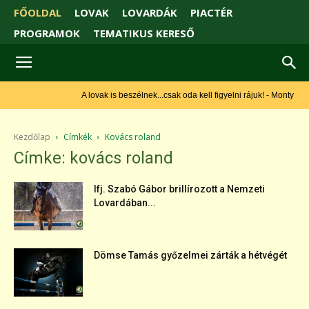
FŐOLDAL
LOVAK
LOVARDÁK
PIACTÉR
PROGRAMOK
TEMATIKUS KERESŐ
A lovak is beszélnek...csak oda kell figyelni rájuk! - Monty Roberts
Kezdőlap
Címkék
Kovács roland
Címke: kovács roland
Ifj. Szabó Gábor brillírozott a Nemzeti
Lovardában...
Dömse Tamás győzelmei zárták a hétvégét