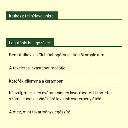
Iratkozz fel hírlevelünkre!
Legutóbbi bejegyzések
Bemutatkozik a Club Dobogómajor üdülőkomplexum
A tökéletes lovastábor receptje
Kötőfék-dilemma a karámban
Készülj, mert idén nyáron minden lóval megtett kilométer
számít – indul a Vidékjáró lovasok nyereményjáték!
A méz, mint takarmánykiegészítő