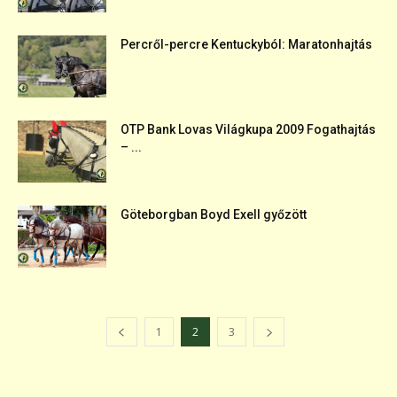
Percről-percre Kentuckyból: Maratonhajtás
OTP Bank Lovas Világkupa 2009 Fogathajtás
– ...
Göteborgban Boyd Exell győzött
1
2
3