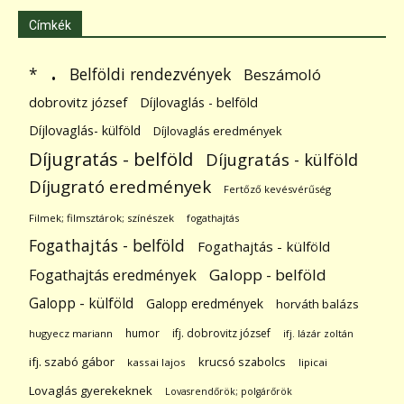
Címkék
.
Belföldi rendezvények
*
Beszámoló
dobrovitz józsef
Díjlovaglás - belföld
Díjlovaglás- külföld
Díjlovaglás eredmények
Díjugratás - belföld
Díjugratás - külföld
Díjugrató eredmények
Fertőző kevésvérűség
Filmek; filmsztárok; színészek
fogathajtás
Fogathajtás - belföld
Fogathajtás - külföld
Galopp - belföld
Fogathajtás eredmények
Galopp - külföld
Galopp eredmények
horváth balázs
humor
ifj. dobrovitz józsef
hugyecz mariann
ifj. lázár zoltán
ifj. szabó gábor
krucsó szabolcs
kassai lajos
lipicai
Lovaglás gyerekeknek
Lovasrendőrök; polgárőrök