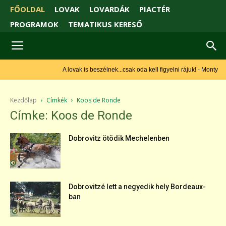
FŐOLDAL
LOVAK
LOVARDÁK
PIACTÉR
PROGRAMOK
TEMATIKUS KERESŐ
A lovak is beszélnek...csak oda kell figyelni rájuk! - Monty Roberts
Kezdőlap
Címkék
Koos de Ronde
Címke: Koos de Ronde
Dobrovitz ötödik Mechelenben
Dobrovitzé lett a negyedik hely Bordeaux-
ban