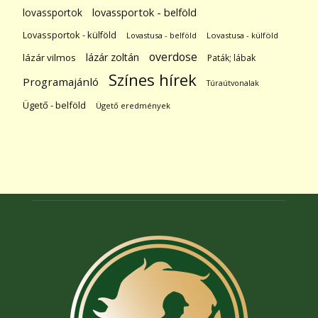
lovassportok
lovassportok - belföld
Lovassportok - külföld
Lovastusa - belföld
Lovastusa - külföld
overdose
lázár zoltán
lázár vilmos
Paták; lábak
Színes hírek
Programajánló
Túraútvonalak
Ügető - belföld
Ügető eredmények