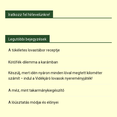
Iratkozz fel hírlevelünkre!
Legutóbbi bejegyzések
A tökéletes lovastábor receptje
Kötőfék-dilemma a karámban
Készülj, mert idén nyáron minden lóval megtett kilométer
számít – indul a Vidékjáró lovasok nyereményjáték!
A méz, mint takarmánykiegészítő
A lóúsztatás módjai és előnyei