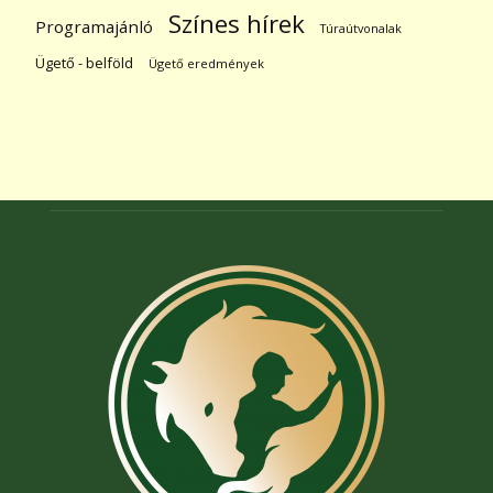
Színes hírek
Programajánló
Túraútvonalak
Ügető - belföld
Ügető eredmények