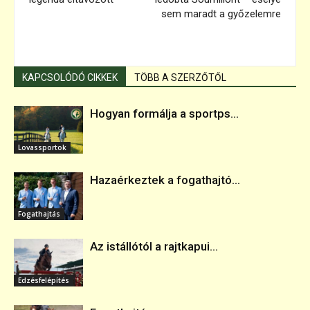
sem maradt a győzelemre
KAPCSOLÓDÓ CIKKEK
TÖBB A SZERZŐTŐL
Hogyan formálja a sportps...
Lovassportok
Hazaérkeztek a fogathajtó...
Fogathajtás
Az istállótól a rajtkapui...
Edzésfelépítés