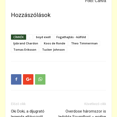
Fotó: Canva
Hozzászólások
CÍMKÉK
.
boyd exell
Fogathajtás - külföld
Ijsbrand Chardon
Koos de Ronde
Theo Timmerman
Tomas Eriksson
Tucker Johnson
Előző cikk
Következő cikk
Oki Doki, a díjugrató
Overdose háromszor is
legenda eltávozott
ledobta Soumillont – esélye