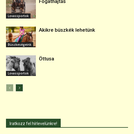
Fogathajtás
Lovassportok
Akikre büszkék lehetünk
Büszkeségeink
Öttusa
Lovassportok
Iratkozz fel hírlevelünkre!