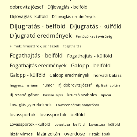
dobrovitz józsef
Díjlovaglás - belföld
Díjlovaglás- külföld
Díjlovaglás eredmények
Díjugratás - belföld
Díjugratás - külföld
Díjugrató eredmények
Fertőző kevésvérűség
Filmek; filmsztárok; színészek
fogathajtás
Fogathajtás - belföld
Fogathajtás - külföld
Galopp - belföld
Fogathajtás eredmények
Galopp - külföld
Galopp eredmények
horváth balázs
humor
ifj. dobrovitz józsef
hugyecz mariann
ifj. lázár zoltán
ifj. szabó gábor
krucsó szabolcs
kassai lajos
lipicai
Lovaglás gyerekeknek
Lovasrendőrök; polgárőrök
lovassportok
lovassportok - belföld
Lovassportok - külföld
Lovastusa - belföld
Lovastusa - külföld
overdose
lázár zoltán
lázár vilmos
Paták; lábak