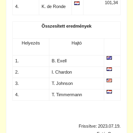
101,34
4.
K. de Ronde
Összesített eredmények
Helyezés
Hajtó
1.
B. Exell
2.
I. Chardon
3.
T. Johnson
4.
T. Timmermann
Frissítve: 2023.07.19.