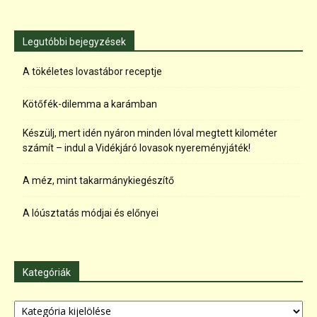
Legutóbbi bejegyzések
A tökéletes lovastábor receptje
Kötőfék-dilemma a karámban
Készülj, mert idén nyáron minden lóval megtett kilométer
számít – indul a Vidékjáró lovasok nyereményjáték!
A méz, mint takarmánykiegészítő
A lóúsztatás módjai és előnyei
Kategóriák
Kategóriák