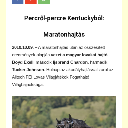
Percről-percre Kentuckyból:
Maratonhajtás
2010.10.09.
– A maratonhajtás után az összesített
eredmények alapján
vezet a magyar lovakat hajtó
Boyd Exell
, második
Ijsbrand Chardon
, harmadik
Tucker Johnson
. Holnap az akadályhajtással zárul az
Alltech FEI Lovas Világjátékok Fogathajtó
Világbajnoksága.