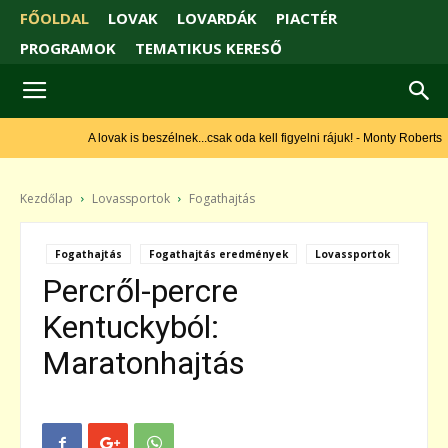
FŐOLDAL
LOVAK
LOVARDÁK
PIACTÉR
PROGRAMOK
TEMATIKUS KERESŐ
A lovak is beszélnek...csak oda kell figyelni rájuk! - Monty Roberts
Kezdőlap
Lovassportok
Fogathajtás
Fogathajtás
Fogathajtás eredmények
Lovassportok
Percről-percre
Kentuckyból:
Maratonhajtás