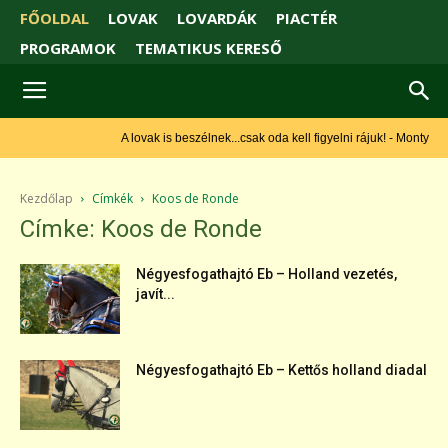
FŐOLDAL
LOVAK
LOVARDÁK
PIACTÉR
PROGRAMOK
TEMATIKUS KERESŐ
A lovak is beszélnek...csak oda kell figyelni rájuk! - Monty Roberts
Kezdőlap
Címkék
Koos de Ronde
Címke: Koos de Ronde
Négyesfogathajtó Eb – Holland vezetés,
javít...
Négyesfogathajtó Eb – Kettős holland diadal