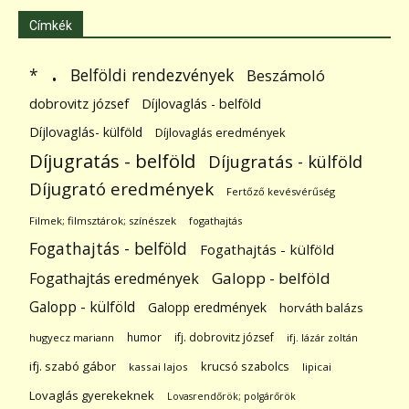
Címkék
.
Belföldi rendezvények
*
Beszámoló
dobrovitz józsef
Díjlovaglás - belföld
Díjlovaglás- külföld
Díjlovaglás eredmények
Díjugratás - belföld
Díjugratás - külföld
Díjugrató eredmények
Fertőző kevésvérűség
Filmek; filmsztárok; színészek
fogathajtás
Fogathajtás - belföld
Fogathajtás - külföld
Galopp - belföld
Fogathajtás eredmények
Galopp - külföld
Galopp eredmények
horváth balázs
humor
ifj. dobrovitz józsef
hugyecz mariann
ifj. lázár zoltán
ifj. szabó gábor
krucsó szabolcs
kassai lajos
lipicai
Lovaglás gyerekeknek
Lovasrendőrök; polgárőrök