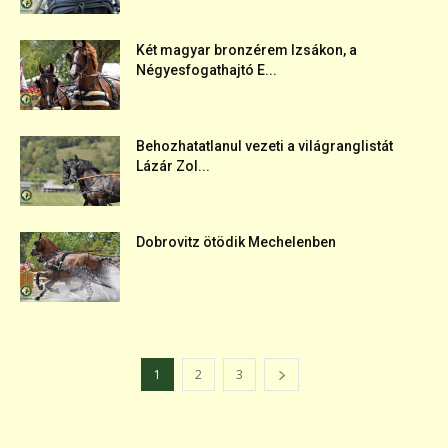
Két magyar bronzérem Izsákon, a
Négyesfogathajtó E...
Behozhatatlanul vezeti a világranglistát
Lázár Zol...
Dobrovitz ötödik Mechelenben
1
2
3