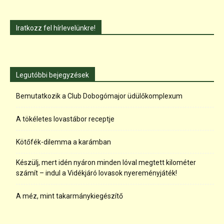
Iratkozz fel hírlevelünkre!
Legutóbbi bejegyzések
Bemutatkozik a Club Dobogómajor üdülőkomplexum
A tökéletes lovastábor receptje
Kötőfék-dilemma a karámban
Készülj, mert idén nyáron minden lóval megtett kilométer
számít – indul a Vidékjáró lovasok nyereményjáték!
A méz, mint takarmánykiegészítő