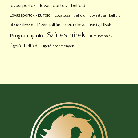
lovassportok
lovassportok - belföld
Lovassportok - külföld
Lovastusa - belföld
Lovastusa - külföld
overdose
lázár zoltán
lázár vilmos
Paták; lábak
Színes hírek
Programajánló
Túraútvonalak
Ügető - belföld
Ügető eredmények