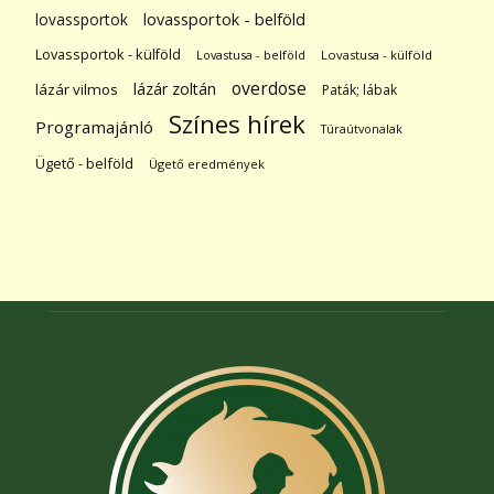
lovassportok
lovassportok - belföld
Lovassportok - külföld
Lovastusa - belföld
Lovastusa - külföld
overdose
lázár zoltán
lázár vilmos
Paták; lábak
Színes hírek
Programajánló
Túraútvonalak
Ügető - belföld
Ügető eredmények