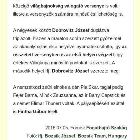
közelgő
világbajnokság válogató versenye
is volt,
illetve a versenyzők számára minősülési lehetőség is.
A négyesek között
Dobrovitz József
duplázva
triplázott, hiszen a maraton során szerzett győzelmét
az akadályhajtás első helyével nyomatékosította, így
az
összetett versenyben is az első helyen végzett
, így
értékes Világkupa minősítő pontokat is szerzett. A
második helyet
ifj. Dobrovitz József
szerezte meg.
A nemzetközi zsűri elnöke a dán Pia Skar, tagjai pedig
Fejér Barna, Mihók Zsuzsanna, az ír Barry Capstick és
a német Elimar Thunert voltak. A pályaépítésért ezúttal
is
Fintha Gábor
felelt.
2016.07.05. Forrás:
Fogathajtó Szakág
Fotó:
ifj. Bozsik József, Bozsik Team, Hungary