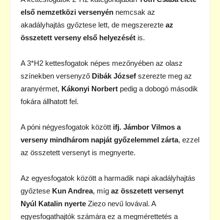
első nemzetközi versenyén
nemcsak az
akadályhajtás győztese lett, de megszerezte
az
összetett verseny első helyezését
is.
A 3*H2 kettesfogatok népes mezőnyében az olasz
színekben versenyző
Dibák József
szerezte meg az
aranyérmet,
Kákonyi Norbert
pedig a dobogó második
fokára állhatott fel.
A póni négyesfogatok között
ifj. Jámbor Vilmos a
verseny mindhárom napját győzelemmel zárta
, ezzel
az összetett versenyt is megnyerte.
Az egyesfogatok között a harmadik napi akadályhajtás
győztese
Kun Andrea
, míg
az összetett versenyt
Nyúl Katalin nyerte
Ziezo nevű lovával. A
egyesfogathajtók számára ez a megmérettetés a