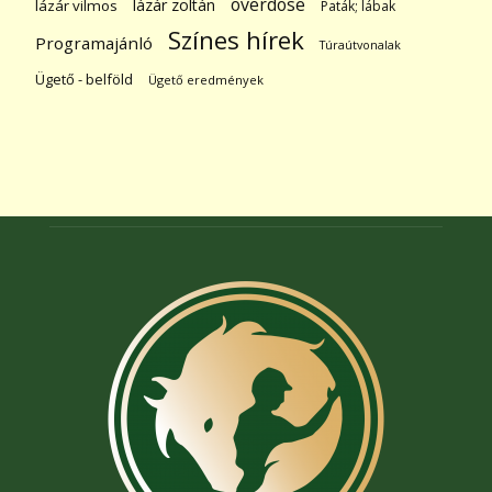
overdose
lázár zoltán
lázár vilmos
Paták; lábak
Színes hírek
Programajánló
Túraútvonalak
Ügető - belföld
Ügető eredmények