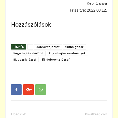
Kép: Canva
Frissítve: 2022.08.12.
Hozzászólások
CÍMKÉK
.
dobrovitz józsef
fintha gábor
Fogathajtás - külföld
Fogathajtás eredmények
ifj. bozsik józsef
ifj. dobrovitz józsef
Előző cikk
Következő cikk