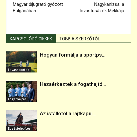
Magyar díjugrató győzött
Nagykanizsa: a
Bulgáriában
lovastusázók Mekkája
KAPCSOLÓDÓ CIKKEK
TÖBB A SZERZŐTŐL
Hogyan formálja a sportps...
Lovassportok
Hazaérkeztek a fogathajtó...
Fogathajtás
Az istállótól a rajtkapui...
Edzésfelépítés