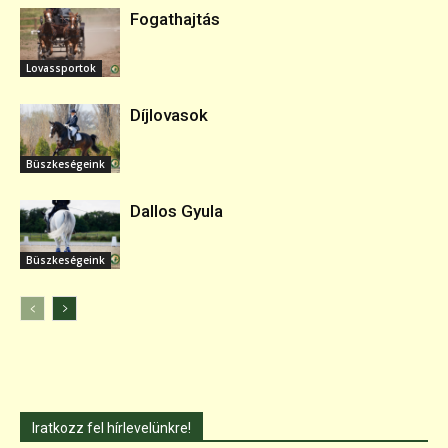
Fogathajtás
Lovassportok
Díjlovasok
Büszkeségeink
Dallos Gyula
Büszkeségeink
Iratkozz fel hírlevelünkre!