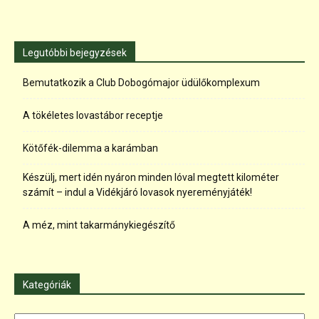
Legutóbbi bejegyzések
Bemutatkozik a Club Dobogómajor üdülőkomplexum
A tökéletes lovastábor receptje
Kötőfék-dilemma a karámban
Készülj, mert idén nyáron minden lóval megtett kilométer
számít – indul a Vidékjáró lovasok nyereményjáték!
A méz, mint takarmánykiegészítő
Kategóriák
Kategóriák