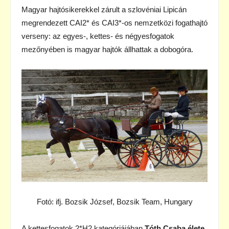
Magyar hajtósikerekkel zárult a szlovéniai Lipicán
megrendezett CAI2* és CAI3*-os nemzetközi fogathajtó
verseny: az egyes-, kettes- és négyesfogatok
mezőnyében is magyar hajtók állhattak a dobogóra.
Fotó: ifj. Bozsik József, Bozsik Team, Hungary
A kettesfogatok 2*H2 kategóriájában
Tóth Csaba
élete