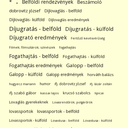
.
Belföldi rendezvények
*
Beszámoló
dobrovitz józsef
Díjlovaglás - belföld
Díjlovaglás- külföld
Díjlovaglás eredmények
Díjugratás - belföld
Díjugratás - külföld
Díjugrató eredmények
Fertőző kevésvérűség
Filmek; filmsztárok; színészek
fogathajtás
Fogathajtás - belföld
Fogathajtás - külföld
Galopp - belföld
Fogathajtás eredmények
Galopp - külföld
Galopp eredmények
horváth balázs
humor
ifj. dobrovitz józsef
hugyecz mariann
ifj. lázár zoltán
ifj. szabó gábor
krucsó szabolcs
kassai lajos
lipicai
Lovaglás gyerekeknek
Lovasrendőrök; polgárőrök
lovassportok
lovassportok - belföld
Lovassportok - külföld
Lovastusa - belföld
Lovastusa - külföld