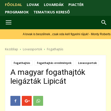
FŐOLDAL
LOVAK
LOVARDÁK
PIACTÉR
PROGRAMOK
TEMATIKUS KERESŐ
A lovak is beszélnek...csak oda kell figyelni rájuk! - Monty Roberts
Kezdőlap
Lovassportok
Fogathajtás
Fogathajtás
Fogathajtás eredmények
Lovassportok
A magyar fogathajtók
leigázták Lipicát