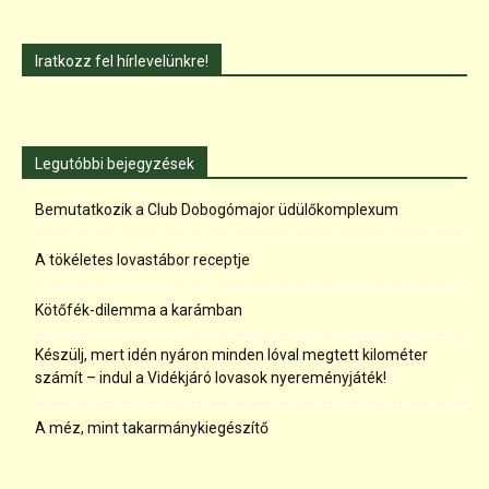
Iratkozz fel hírlevelünkre!
Legutóbbi bejegyzések
Bemutatkozik a Club Dobogómajor üdülőkomplexum
A tökéletes lovastábor receptje
Kötőfék-dilemma a karámban
Készülj, mert idén nyáron minden lóval megtett kilométer
számít – indul a Vidékjáró lovasok nyereményjáték!
A méz, mint takarmánykiegészítő