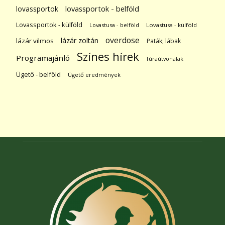
lovassportok
lovassportok - belföld
Lovassportok - külföld
Lovastusa - belföld
Lovastusa - külföld
overdose
lázár zoltán
lázár vilmos
Paták; lábak
Színes hírek
Programajánló
Túraútvonalak
Ügető - belföld
Ügető eredmények