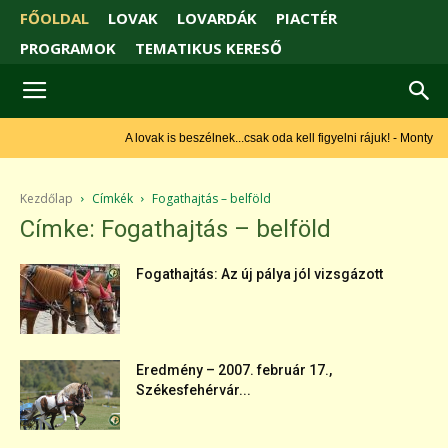
FŐOLDAL
LOVAK
LOVARDÁK
PIACTÉR
PROGRAMOK
TEMATIKUS KERESŐ
A lovak is beszélnek...csak oda kell figyelni rájuk! - Monty Roberts
Kezdőlap
Címkék
Fogathajtás – belföld
Címke: Fogathajtás – belföld
Fogathajtás: Az új pálya jól vizsgázott
Eredmény – 2007. február 17.,
Székesfehérvár...