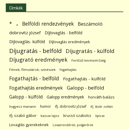
Címkék
.
Belföldi rendezvények
*
Beszámoló
dobrovitz józsef
Díjlovaglás - belföld
Díjlovaglás- külföld
Díjlovaglás eredmények
Díjugratás - belföld
Díjugratás - külföld
Díjugrató eredmények
Fertőző kevésvérűség
Filmek; filmsztárok; színészek
fogathajtás
Fogathajtás - belföld
Fogathajtás - külföld
Galopp - belföld
Fogathajtás eredmények
Galopp - külföld
Galopp eredmények
horváth balázs
humor
ifj. dobrovitz józsef
hugyecz mariann
ifj. lázár zoltán
ifj. szabó gábor
krucsó szabolcs
kassai lajos
lipicai
Lovaglás gyerekeknek
Lovasrendőrök; polgárőrök