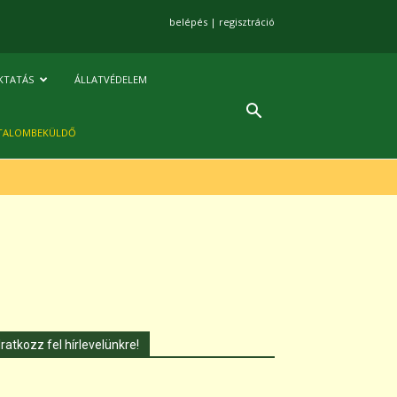
belépés
|
regisztráció
KTATÁS
ÁLLATVÉDELEM
TALOMBEKÜLDŐ
Iratkozz fel hírlevelünkre!