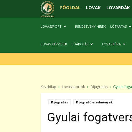
FŐOLDAL
LOVAK
LOVARDÁK
LOVASSPORT
RENDEZVÉNY HÍREK
LÓTARTÁS
LOVAS KÉPZÉSEK
LÓÁPOLÁS
LOVASTÚRA
Kezdőlap
Lovassportok
Díjugratás
Gyulai fogat
Díjugratás
Díjugrató eredmények
Gyulai fogatver