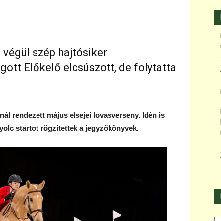
 végül szép hajtósiker
ott Előkelő elcsúszott, de folytatta
 rendezett május elsejei lovasverseny. Idén is
yolc startot rögzítettek a jegyzőkönyvek.
Ka