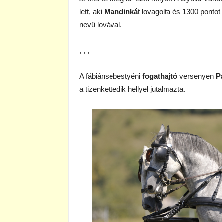
lett, aki
Mandinká
t lovagolta és 1300 pontot
nevű lovával.
, , ,
A fábiánsebestyéni
fogathajtó
versenyen
P
a tizenkettedik hellyel jutalmazta.