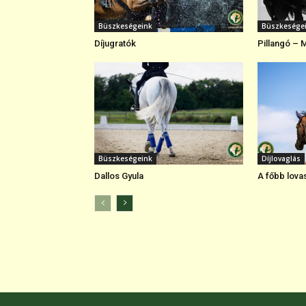
Büszkeségeink
Büszkesége
Díjugratók
Pillangó – 
Büszkeségeink
Díjlovaglás
Dallos Gyula
A főbb lova