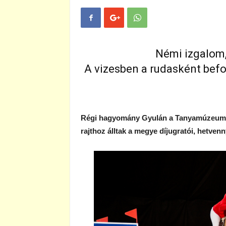
Némi izgalom,
A vizesben a rudasként befog
Régi hagyomány Gyulán a Tanyamúzeumnál
rajthoz álltak a megye díjugratói, hetvenn