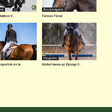
ink
Büszkeségeink
Makkos V...
Furioso Fáraó
Díjugratás
ssportok és te...
Bódai Hanna az ifjúsági O...