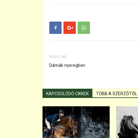
Előző cikk
Dámák nyeregben
KAPCSOLÓDÓ CIKKEK
TÖBB A SZERZŐTŐL