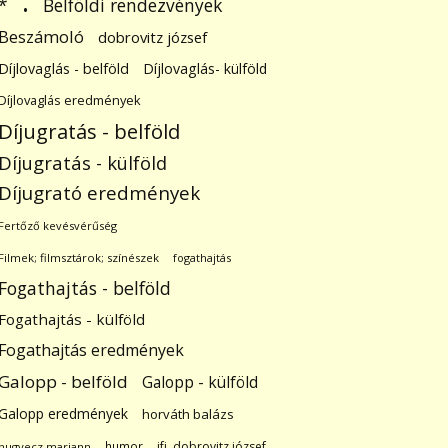
.
Belföldi rendezvények
*
Beszámoló
dobrovitz józsef
Díjlovaglás - belföld
Díjlovaglás- külföld
Díjlovaglás eredmények
Díjugratás - belföld
Díjugratás - külföld
Díjugrató eredmények
Fertőző kevésvérűség
Filmek; filmsztárok; színészek
fogathajtás
Fogathajtás - belföld
Fogathajtás - külföld
Fogathajtás eredmények
Galopp - belföld
Galopp - külföld
Galopp eredmények
horváth balázs
humor
ifj. dobrovitz józsef
hugyecz mariann