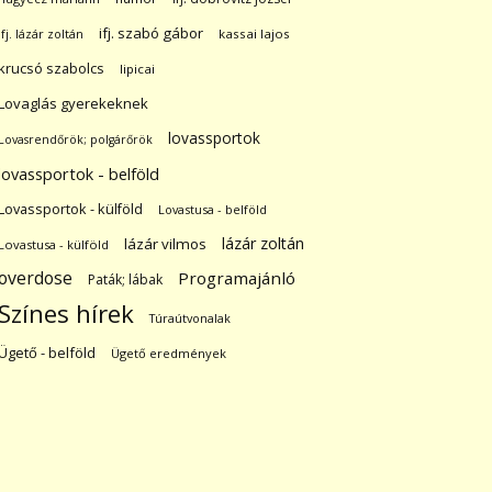
ifj. szabó gábor
ifj. lázár zoltán
kassai lajos
krucsó szabolcs
lipicai
Lovaglás gyerekeknek
lovassportok
Lovasrendőrök; polgárőrök
lovassportok - belföld
Lovassportok - külföld
Lovastusa - belföld
lázár zoltán
lázár vilmos
Lovastusa - külföld
overdose
Programajánló
Paták; lábak
Színes hírek
Túraútvonalak
Ügető - belföld
Ügető eredmények