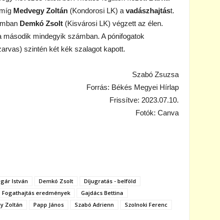
 míg
Medvegy Zoltán
(Kondorosi LK) a
vadászhajtás
t.
zámban
Demkó Zsolt
(Kisvárosi LK) végzett az élen.
 a második mindegyik számban. A pónifogatok
arvas) szintén két kék szalagot kapott.
Szabó Zsuzsa
Forrás: Békés Megyei Hírlap
Frissítve: 2023.07.10.
Fotók: Canva
gár István
Demkó Zsolt
Díjugratás - belföld
Fogathajtás eredmények
Gajdács Bettina
y Zoltán
Papp János
Szabó Adrienn
Szolnoki Ferenc