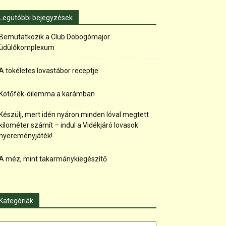
Legutóbbi bejegyzések
Bemutatkozik a Club Dobogómajor
üdülőkomplexum
A tökéletes lovastábor receptje
Kötőfék-dilemma a karámban
Készülj, mert idén nyáron minden lóval megtett
kilométer számít – indul a Vidékjáró lovasok
nyereményjáték!
A méz, mint takarmánykiegészítő
Kategóriák
tegóriák