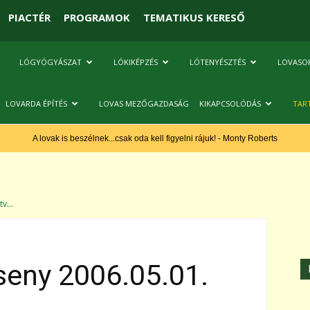
PIACTÉR
PROGRAMOK
TEMATIKUS KERESŐ
LÓGYÓGYÁSZAT
LÓKIKÉPZÉS
LÓTENYÉSZTÉS
LOVASO
LOVARDA ÉPÍTÉS
LOVAS MEZŐGAZDASÁG
KIKAPCSOLÓDÁS
TAR
A lovak is beszélnek...csak oda kell figyelni rájuk! - Monty Roberts
v...
seny 2006.05.01.