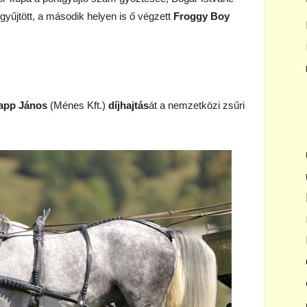
 gyűjtött, a második helyen is ő végzett
Froggy Boy
app János
(Ménes Kft.)
díjhajtás
át a nemzetközi zsűri