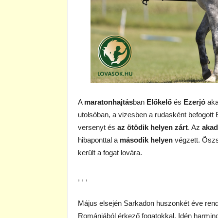
A
maratonhajtás
ban
Előkelő
és
Ezerjó
aka
utolsóban, a vizesben a rudasként befogott E
versenyt és
az ötödik helyen zárt
. Az
akad
hibaponttal a
második helyen
végzett. Öszs
került a fogat lovára.
, , ,
Május elsején Sarkadon huszonkét éve rend
Romániából érkező fogatokkal. Idén harminc