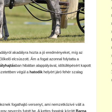
dályról akadályra hozta a jó eredményeket, míg az
lőkelő elcsúszott. Ám a fogat azonnal folytatta a
ályhajtás
ban hibátlan alappályával, időtúllépésért kapott
zetettben végül a
hatodik
helyért járó fehér szalag
eznek fogathajtó versenyt, ami nemzetközivé vált a
egy nevezés futott be. A kettes fogatok között
Barna