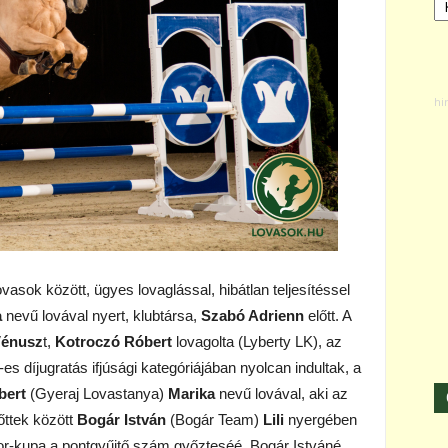
asok között, ügyes lovaglással, hibátlan teljesítéssel
a
nevű lovával nyert, klubtársa,
Szabó Adrienn
előtt. A
énusz
t,
Kotroczó Róbert
lovagolta (Lyberty LK), az
s díjugratás ifjúsági kategóriájában nyolcan indultak, a
bert
(Gyeraj Lovastanya)
Marika
nevű lovával, aki az
nőttek között
Bogár István
(Bogár Team)
Lili
nyergében
or-kupa a pontgyűjtő szám győzteséé, Bogár Istváné