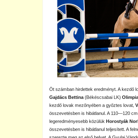
Öt számban hirdettek eredményt. A kezdő lov
Gajdács Bettina
(Békéscsabai LK)
Olimpi
kezdő lovak mezőnyében a győztes lovat,
V
összevetésben is hibátlanul. A 110—120 cm-e
legeredményesebb közülük
Horostyák Nor
összevetésben is hibátlanul teljesített. A fel
szerezte meg az első helyet. A Gyulai Vánd