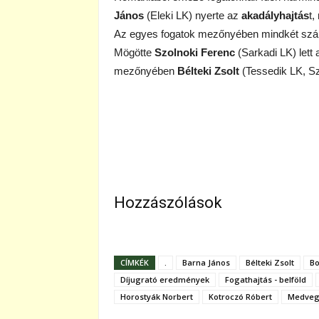
János
(Eleki LK) nyerte az
akadályhajtás
t,
Az egyes fogatok mezőnyében mindkét s
Mögötte
Szolnoki Ferenc
(Sarkadi LK) lett
mezőnyében
Bélteki Zsolt
(Tessedik LK, Sz
Hozzászólások
CÍMKÉK
.
Barna János
Bélteki Zsolt
Bo
Díjugrató eredmények
Fogathajtás - belföld
Horostyák Norbert
Kotroczó Róbert
Medveg