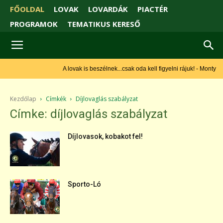
FŐOLDAL
LOVAK
LOVARDÁK
PIACTÉR
PROGRAMOK
TEMATIKUS KERESŐ
A lovak is beszélnek...csak oda kell figyelni rájuk! - Monty Roberts
Kezdőlap
Címkék
Díjlovaglás szabályzat
Címke: díjlovaglás szabályzat
Díjlovasok, kobakot fel!
Sporto-Ló