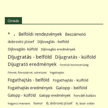
Címkék
.
Belföldi rendezvények
*
Beszámoló
dobrovitz józsef
Díjlovaglás - belföld
Díjlovaglás- külföld
Díjlovaglás eredmények
Díjugratás - belföld
Díjugratás - külföld
Díjugrató eredmények
Fertőző kevésvérűség
Filmek; filmsztárok; színészek
fogathajtás
Fogathajtás - belföld
Fogathajtás - külföld
Galopp - belföld
Fogathajtás eredmények
Galopp - külföld
Galopp eredmények
horváth balázs
humor
ifj. dobrovitz józsef
hugyecz mariann
ifj. lázár zoltán