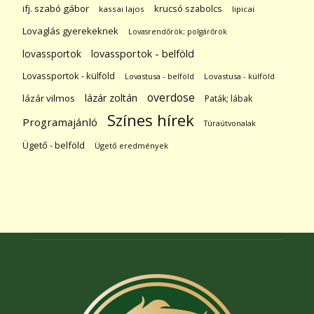
ifj. szabó gábor
krucsó szabolcs
kassai lajos
lipicai
Lovaglás gyerekeknek
Lovasrendőrök; polgárőrök
lovassportok
lovassportok - belföld
Lovassportok - külföld
Lovastusa - belföld
Lovastusa - külföld
overdose
lázár zoltán
lázár vilmos
Paták; lábak
Színes hírek
Programajánló
Túraútvonalak
Ügető - belföld
Ügető eredmények