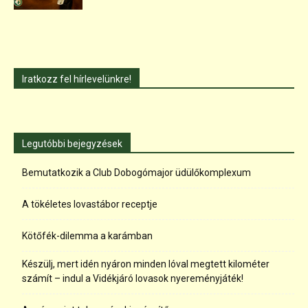
Iratkozz fel hírlevelünkre!
Legutóbbi bejegyzések
Bemutatkozik a Club Dobogómajor üdülőkomplexum
A tökéletes lovastábor receptje
Kötőfék-dilemma a karámban
Készülj, mert idén nyáron minden lóval megtett kilométer
számít – indul a Vidékjáró lovasok nyereményjáték!