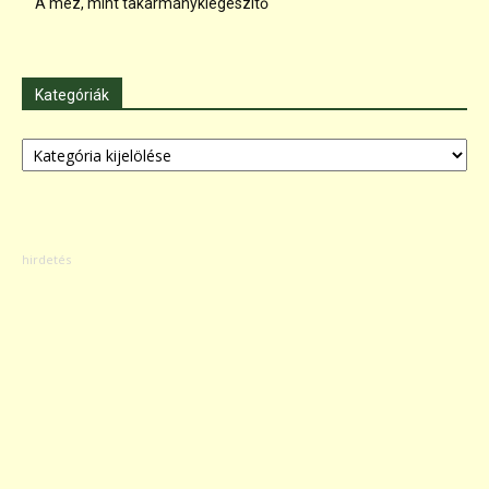
A méz, mint takarmánykiegészítő
Kategóriák
Kategóriák