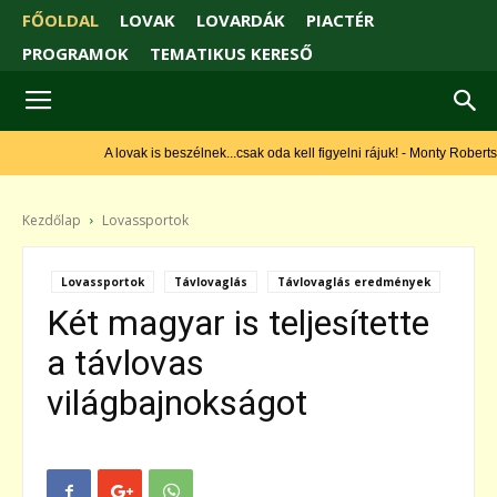
FŐOLDAL
LOVAK
LOVARDÁK
PIACTÉR
PROGRAMOK
TEMATIKUS KERESŐ
A lovak is beszélnek...csak oda kell figyelni rájuk! - Monty Roberts
Kezdőlap
Lovassportok
Lovassportok
Távlovaglás
Távlovaglás eredmények
Két magyar is teljesítette
a távlovas
világbajnokságot