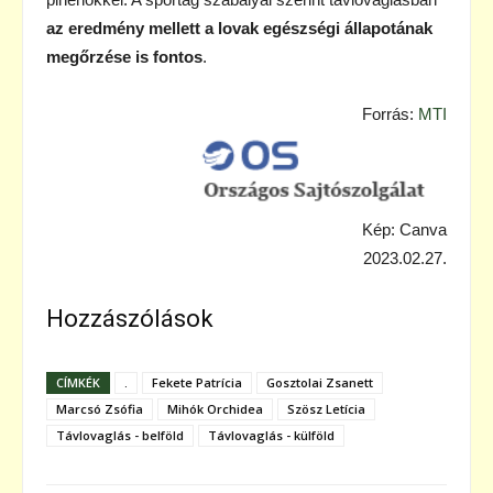
az eredmény mellett a lovak egészségi állapotának
megőrzése is fontos
.
Forrás:
MTI
Kép: Canva
2023.02.27.
Hozzászólások
CÍMKÉK
.
Fekete Patrícia
Gosztolai Zsanett
Marcsó Zsófia
Mihók Orchidea
Szösz Letícia
Távlovaglás - belföld
Távlovaglás - külföld