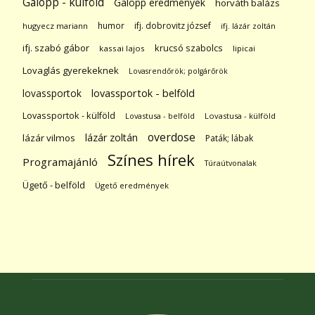
Galopp - külföld
Galopp eredmények
horváth balázs
humor
ifj. dobrovitz józsef
hugyecz mariann
ifj. lázár zoltán
ifj. szabó gábor
krucsó szabolcs
kassai lajos
lipicai
Lovaglás gyerekeknek
Lovasrendőrök; polgárőrök
lovassportok
lovassportok - belföld
Lovassportok - külföld
Lovastusa - belföld
Lovastusa - külföld
overdose
lázár zoltán
lázár vilmos
Paták; lábak
Színes hírek
Programajánló
Túraútvonalak
Ügető - belföld
Ügető eredmények