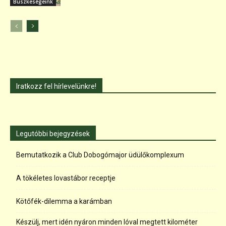
Büszkeségeink
Iratkozz fel hírlevelünkre!
Legutóbbi bejegyzések
Bemutatkozik a Club Dobogómajor üdülőkomplexum
A tökéletes lovastábor receptje
Kötőfék-dilemma a karámban
Készülj, mert idén nyáron minden lóval megtett kilométer