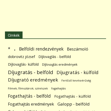
Címkék
.
Belföldi rendezvények
*
Beszámoló
dobrovitz józsef
Díjlovaglás - belföld
Díjlovaglás- külföld
Díjlovaglás eredmények
Díjugratás - belföld
Díjugratás - külföld
Díjugrató eredmények
Fertőző kevésvérűség
Filmek; filmsztárok; színészek
fogathajtás
Fogathajtás - belföld
Fogathajtás - külföld
Galopp - belföld
Fogathajtás eredmények