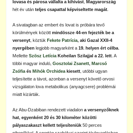
lovasa és párosa vállalta a kihívást
,
Magyarország
hét év után
teljes csapattal képviseltette magát
.
A sivatagban az embert és lovat is próbára tevő
körülmények között
mindössze 44-en fejezték be a
versenyt
, köztük
Fekete Patrícia
, aki Gazal XXII-4
nyergében
legjobb magyarként a
19. helyen ért célba
.
Mellette
Szösz Letícia
Koheilan Szilajjal a 22. lett
. A
többi magyar induló,
Gosztolai Zsanett
,
Marcsó
Zsófia
és
Mihók Orchidea
kiesett
, utóbbi ugyan
teljesítette a távot, azonban a versenyt követő orvosi
vizsgálaton lova metabolikus (anyagcsere) problémái
miatt kizárták.
Az Abu-Dzabiban rendezett viadalon
a versenyzőknek
hat, egyenként 20 és 30 kilométer közötti
pályaszakaszt kellett teljesíteniük
50 perces
pihenőkkel. A sportág szabályai szerint távlovaglásban