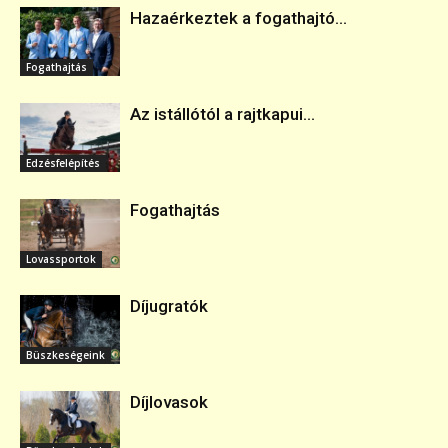
Hazaérkeztek a fogathajtó...
Fogathajtás
Az istállótól a rajtkapui...
Edzésfelépítés
Fogathajtás
Lovassportok
Díjugratók
Büszkeségeink
Díjlovasok