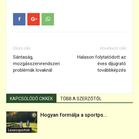
Előző cikk
Következő cikk
Sántaság,
Halason folytatódott az
mozgásszervrendszeri
éves díjugrató
problémák lovaknál
továbbképzés
KAPCSOLÓDÓ CIKKEK
TÖBB A SZERZŐTŐL
Hogyan formálja a sportps...
Lovassportok