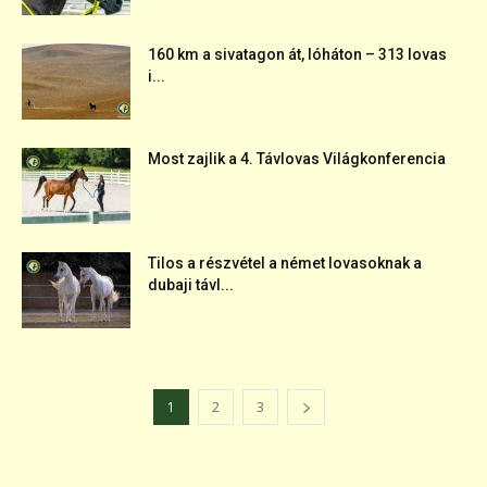
160 km a sivatagon át, lóháton – 313 lovas
i...
Most zajlik a 4. Távlovas Világkonferencia
Tilos a részvétel a német lovasoknak a
dubaji távl...
1
2
3