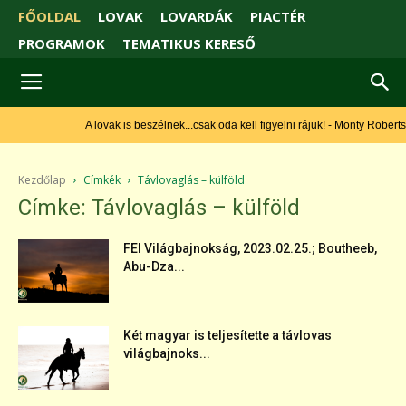
FŐOLDAL
LOVAK
LOVARDÁK
PIACTÉR
PROGRAMOK
TEMATIKUS KERESŐ
A lovak is beszélnek...csak oda kell figyelni rájuk! - Monty Roberts
Kezdőlap
Címkék
Távlovaglás – külföld
Címke: Távlovaglás – külföld
FEI Világbajnokság, 2023.02.25.; Boutheeb,
Abu-Dza...
Két magyar is teljesítette a távlovas
világbajnoks...