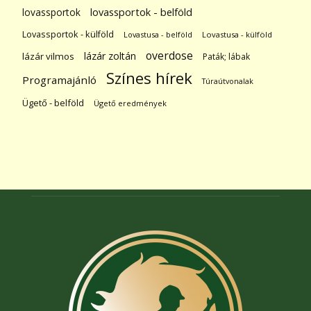
lovassportok
lovassportok - belföld
Lovassportok - külföld
Lovastusa - belföld
Lovastusa - külföld
overdose
lázár zoltán
lázár vilmos
Paták; lábak
Színes hírek
Programajánló
Túraútvonalak
Ügető - belföld
Ügető eredmények