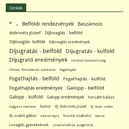
Címkék
.
Belföldi rendezvények
*
Beszámoló
dobrovitz józsef
Díjlovaglás - belföld
Díjlovaglás- külföld
Díjlovaglás eredmények
Díjugratás - belföld
Díjugratás - külföld
Díjugrató eredmények
Fertőző kevésvérűség
Filmek; filmsztárok; színészek
fogathajtás
Fogathajtás - belföld
Fogathajtás - külföld
Galopp - belföld
Fogathajtás eredmények
Galopp - külföld
Galopp eredmények
horváth balázs
humor
ifj. dobrovitz józsef
hugyecz mariann
ifj. lázár zoltán
ifj. szabó gábor
krucsó szabolcs
kassai lajos
lipicai
Lovaglás gyerekeknek
Lovasrendőrök; polgárőrök