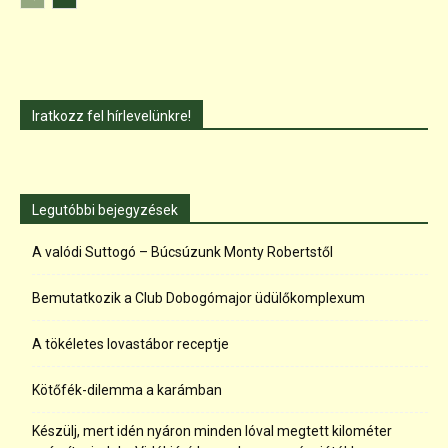
Iratkozz fel hírlevelünkre!
Legutóbbi bejegyzések
A valódi Suttogó – Búcsúzunk Monty Robertstől
Bemutatkozik a Club Dobogómajor üdülőkomplexum
A tökéletes lovastábor receptje
Kötőfék-dilemma a karámban
Készülj, mert idén nyáron minden lóval megtett kilométer