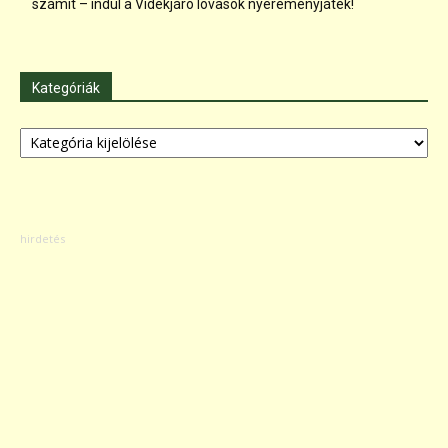
számít – indul a Vidékjáró lovasok nyereményjáték!
Kategóriák
Kategóriák