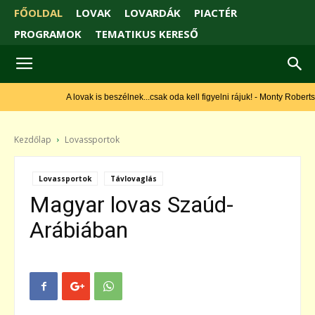
FŐOLDAL
LOVAK
LOVARDÁK
PIACTÉR
PROGRAMOK
TEMATIKUS KERESŐ
A lovak is beszélnek...csak oda kell figyelni rájuk! - Monty Roberts
Kezdőlap
Lovassportok
Lovassportok
Távlovaglás
Magyar lovas Szaúd-
Arábiában