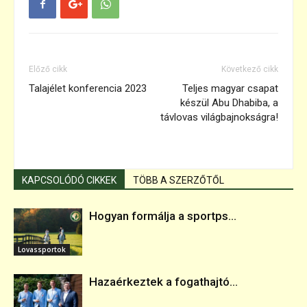
Előző cikk
Következő cikk
Talajélet konferencia 2023
Teljes magyar csapat
készül Abu Dhabiba, a
távlovas világbajnokságra!
KAPCSOLÓDÓ CIKKEK
TÖBB A SZERZŐTŐL
Hogyan formálja a sportps...
Lovassportok
Hazaérkeztek a fogathajtó...