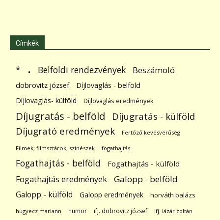
Címkék
.
Belföldi rendezvények
*
Beszámoló
dobrovitz józsef
Díjlovaglás - belföld
Díjlovaglás- külföld
Díjlovaglás eredmények
Díjugratás - belföld
Díjugratás - külföld
Díjugrató eredmények
Fertőző kevésvérűség
Filmek; filmsztárok; színészek
fogathajtás
Fogathajtás - belföld
Fogathajtás - külföld
Galopp - belföld
Fogathajtás eredmények
Galopp - külföld
Galopp eredmények
horváth balázs
humor
ifj. dobrovitz józsef
hugyecz mariann
ifj. lázár zoltán