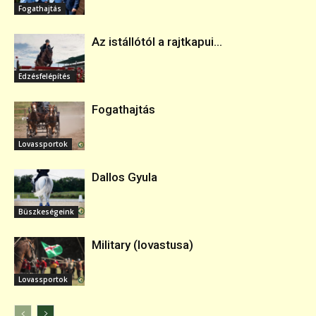
Fogathajtás
Az istállótól a rajtkapui...
Edzésfelépítés
Fogathajtás
Lovassportok
Dallos Gyula
Büszkeségeink
Military (lovastusa)
Lovassportok