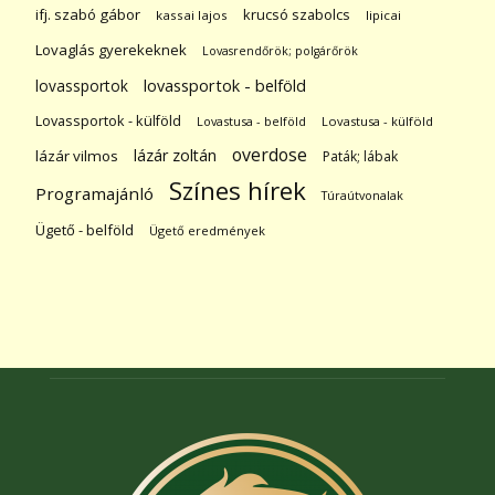
ifj. szabó gábor
krucsó szabolcs
kassai lajos
lipicai
Lovaglás gyerekeknek
Lovasrendőrök; polgárőrök
lovassportok
lovassportok - belföld
Lovassportok - külföld
Lovastusa - belföld
Lovastusa - külföld
overdose
lázár zoltán
lázár vilmos
Paták; lábak
Színes hírek
Programajánló
Túraútvonalak
Ügető - belföld
Ügető eredmények