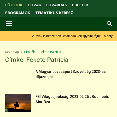
FŐOLDAL
LOVAK
LOVARDÁK
PIACTÉR
PROGRAMOK
TEMATIKUS KERESŐ
A lovak is beszélnek...csak oda kell figyelni rájuk! - Monty Roberts
Kezdőlap
Címkék
Fekete Patrícia
Címke: Fekete Patrícia
A Magyar Lovassport Szövetség 2023-as
díjazottjai
FEI Világbajnokság, 2023.02.25.; Boutheeb,
Abu-Dza...