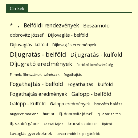
Címkék
.
Belföldi rendezvények
*
Beszámoló
dobrovitz józsef
Díjlovaglás - belföld
Díjlovaglás- külföld
Díjlovaglás eredmények
Díjugratás - belföld
Díjugratás - külföld
Díjugrató eredmények
Fertőző kevésvérűség
Filmek; filmsztárok; színészek
fogathajtás
Fogathajtás - belföld
Fogathajtás - külföld
Galopp - belföld
Fogathajtás eredmények
Galopp - külföld
Galopp eredmények
horváth balázs
humor
ifj. dobrovitz józsef
hugyecz mariann
ifj. lázár zoltán
ifj. szabó gábor
krucsó szabolcs
kassai lajos
lipicai
Lovaglás gyerekeknek
Lovasrendőrök; polgárőrök