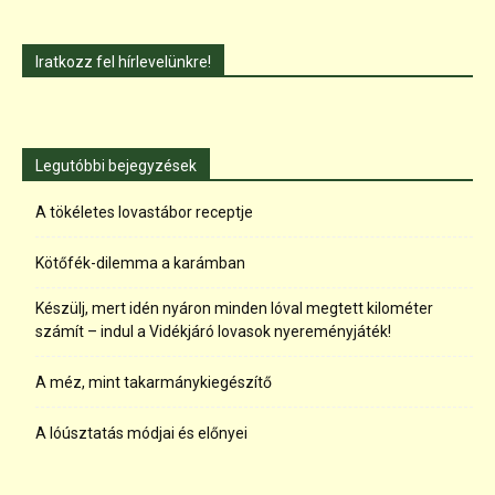
Iratkozz fel hírlevelünkre!
Legutóbbi bejegyzések
A tökéletes lovastábor receptje
Kötőfék-dilemma a karámban
Készülj, mert idén nyáron minden lóval megtett kilométer
számít – indul a Vidékjáró lovasok nyereményjáték!
A méz, mint takarmánykiegészítő
A lóúsztatás módjai és előnyei