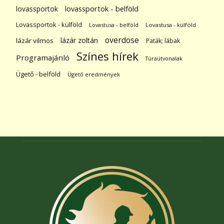
lovassportok
lovassportok - belföld
Lovassportok - külföld
Lovastusa - belföld
Lovastusa - külföld
overdose
lázár zoltán
lázár vilmos
Paták; lábak
Színes hírek
Programajánló
Túraútvonalak
Ügető - belföld
Ügető eredmények