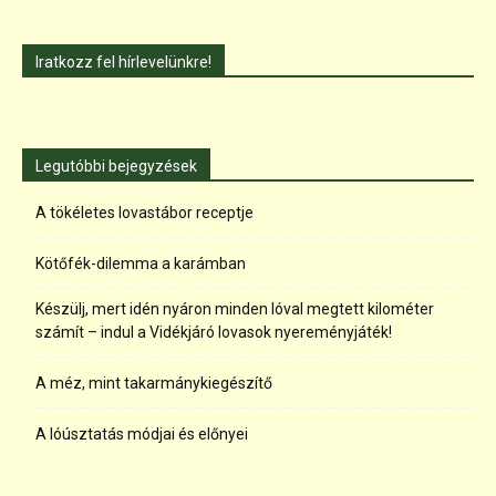
Iratkozz fel hírlevelünkre!
Legutóbbi bejegyzések
A tökéletes lovastábor receptje
Kötőfék-dilemma a karámban
Készülj, mert idén nyáron minden lóval megtett kilométer
számít – indul a Vidékjáró lovasok nyereményjáték!
A méz, mint takarmánykiegészítő
A lóúsztatás módjai és előnyei