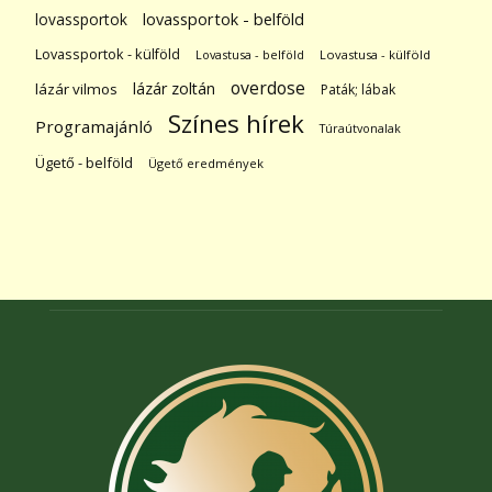
lovassportok
lovassportok - belföld
Lovassportok - külföld
Lovastusa - belföld
Lovastusa - külföld
overdose
lázár zoltán
lázár vilmos
Paták; lábak
Színes hírek
Programajánló
Túraútvonalak
Ügető - belföld
Ügető eredmények