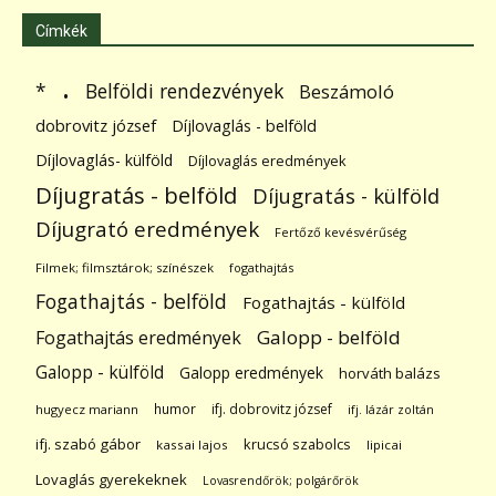
Címkék
.
Belföldi rendezvények
*
Beszámoló
dobrovitz józsef
Díjlovaglás - belföld
Díjlovaglás- külföld
Díjlovaglás eredmények
Díjugratás - belföld
Díjugratás - külföld
Díjugrató eredmények
Fertőző kevésvérűség
Filmek; filmsztárok; színészek
fogathajtás
Fogathajtás - belföld
Fogathajtás - külföld
Galopp - belföld
Fogathajtás eredmények
Galopp - külföld
Galopp eredmények
horváth balázs
humor
ifj. dobrovitz józsef
hugyecz mariann
ifj. lázár zoltán
ifj. szabó gábor
krucsó szabolcs
kassai lajos
lipicai
Lovaglás gyerekeknek
Lovasrendőrök; polgárőrök