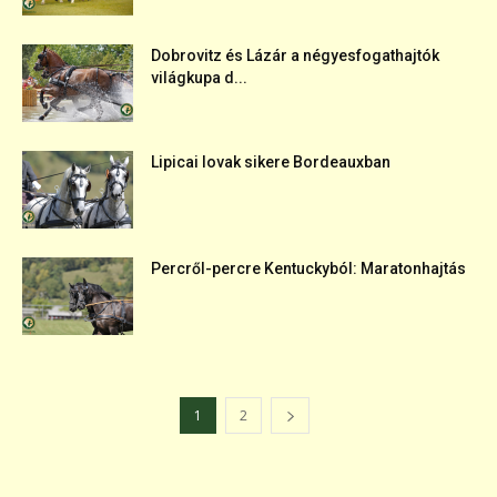
Dobrovitz és Lázár a négyesfogathajtók
világkupa d...
Lipicai lovak sikere Bordeauxban
Percről-percre Kentuckyból: Maratonhajtás
1
2