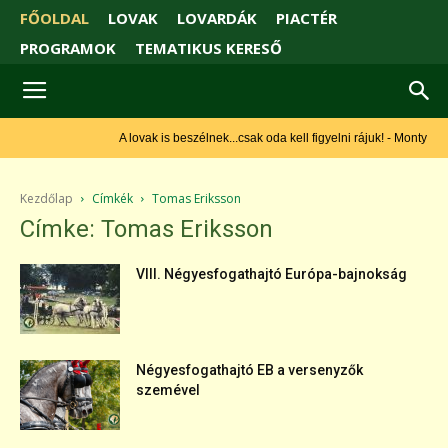
FŐOLDAL
LOVAK
LOVARDÁK
PIACTÉR
PROGRAMOK
TEMATIKUS KERESŐ
A lovak is beszélnek...csak oda kell figyelni rájuk! - Monty Roberts
Kezdőlap
Címkék
Tomas Eriksson
Címke: Tomas Eriksson
VIII. Négyesfogathajtó Európa-bajnokság
Négyesfogathajtó EB a versenyzők
szemével