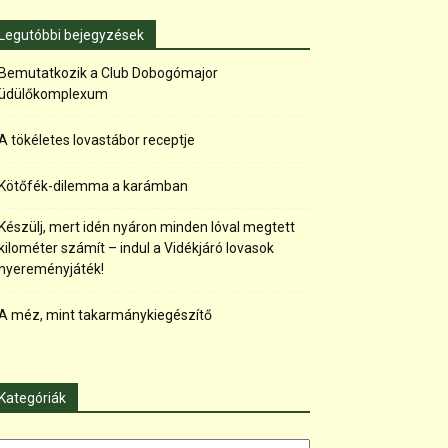
Legutóbbi bejegyzések
Bemutatkozik a Club Dobogómajor
üdülőkomplexum
A tökéletes lovastábor receptje
Kötőfék-dilemma a karámban
Készülj, mert idén nyáron minden lóval megtett
kilométer számít – indul a Vidékjáró lovasok
nyereményjáték!
A méz, mint takarmánykiegészítő
Kategóriák
tegóriák