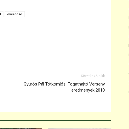
d
overdose
Következő cikk
Gyúrós Pál Tótkomlósi Fogathajtó Verseny
eredmények 2010