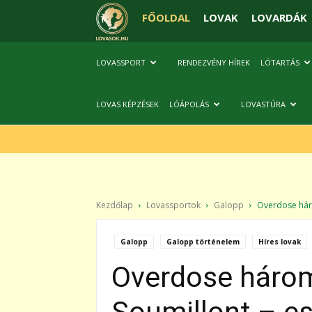
FŐOLDAL
LOVAK
LOVARDÁK
LOVASSPORT
RENDEZVÉNY HÍREK
LÓTARTÁS
LOVAS KÉPZÉSEK
LÓÁPOLÁS
LOVASTÚRA
Kezdőlap
Lovassportok
Galopp
Overdose háro
Galopp
Galopp történelem
Híres lovak
Overdose három