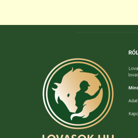
RÓ
Lova
lova
Mind
Adat
Kapc