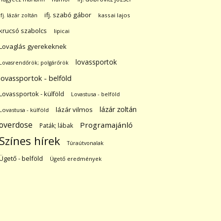
ifj. szabó gábor
ifj. lázár zoltán
kassai lajos
krucsó szabolcs
lipicai
Lovaglás gyerekeknek
lovassportok
Lovasrendőrök; polgárőrök
lovassportok - belföld
Lovassportok - külföld
Lovastusa - belföld
lázár zoltán
lázár vilmos
Lovastusa - külföld
overdose
Programajánló
Paták; lábak
Színes hírek
Túraútvonalak
Ügető - belföld
Ügető eredmények