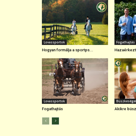
Lovassportok
Fogathajtás
Hogyan formálja a sportps...
Hazaérkezte
Lovassportok
Büszkesége
Fogathajtás
Akikre büsz