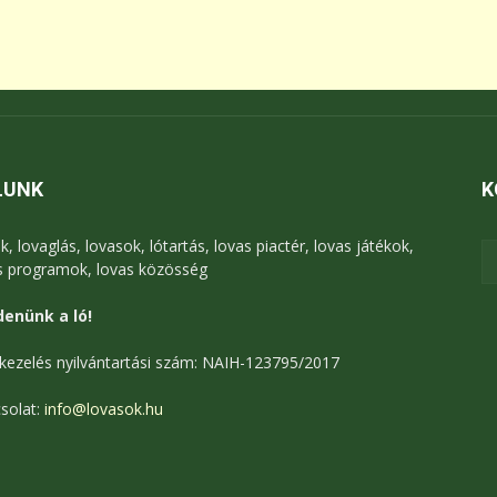
LUNK
K
k, lovaglás, lovasok, lótartás, lovas piactér, lovas játékok,
s programok, lovas közösség
enünk a ló!
kezelés nyilvántartási szám: NAIH-123795/2017
solat:
info@lovasok.hu