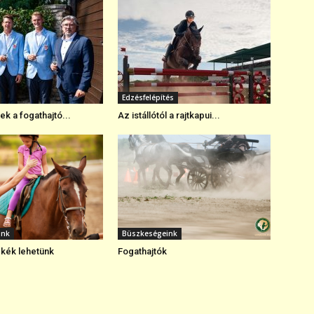
Edzésfelépítés
k a fogathajtó...
Az istállótól a rajtkapui...
ink
Büszkeségeink
kék lehetünk
Fogathajtók