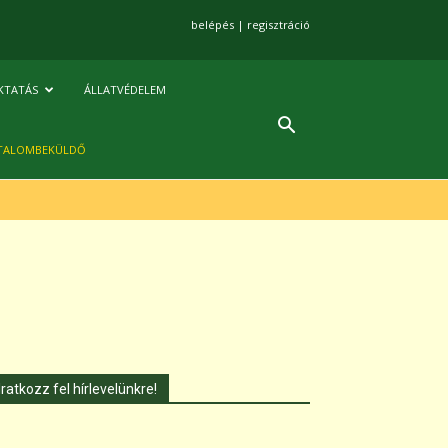
belépés
|
regisztráció
KTATÁS
ÁLLATVÉDELEM
TALOMBEKÜLDŐ
Iratkozz fel hírlevelünkre!