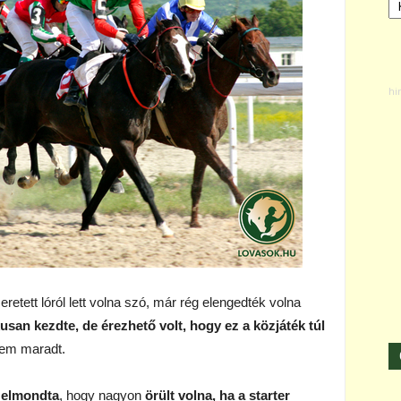
tett lóról lett volna szó, már rég elengedték volna
kusan kezdte, de érezhető volt, hogy ez a közjáték túl
sem maradt.
n
elmondta
, hogy nagyon
örült volna, ha a starter