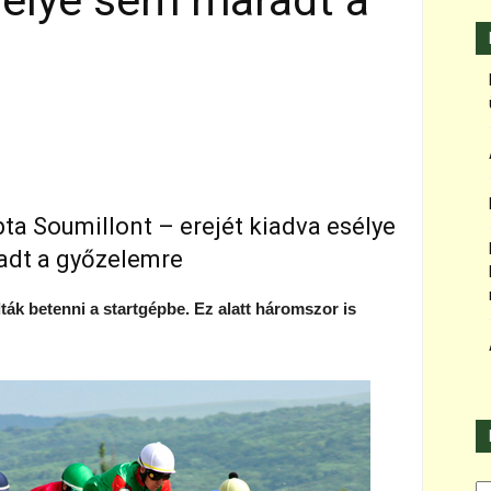
sélye sem maradt a
ta Soumillont – erejét kiadva esélye
dt a győzelemre
ták betenni a startgépbe. Ez alatt háromszor is
Ka