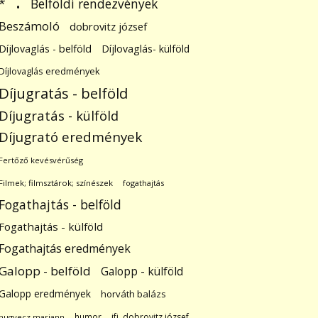
.
Belföldi rendezvények
*
Beszámoló
dobrovitz józsef
Díjlovaglás - belföld
Díjlovaglás- külföld
Díjlovaglás eredmények
Díjugratás - belföld
Díjugratás - külföld
Díjugrató eredmények
Fertőző kevésvérűség
Filmek; filmsztárok; színészek
fogathajtás
Fogathajtás - belföld
Fogathajtás - külföld
Fogathajtás eredmények
Galopp - belföld
Galopp - külföld
Galopp eredmények
horváth balázs
humor
ifj. dobrovitz józsef
hugyecz mariann