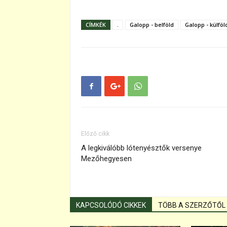
CÍMKÉK
.
Galopp - belföld
Galopp - külföl
Előző cikk
A legkiválóbb lótenyésztők versenye
Mezőhegyesen
KAPCSOLÓDÓ CIKKEK
TÖBB A SZERZŐTŐL