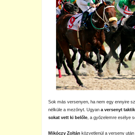
Sok más versenyen, ha nem egy ennyire szere
nélküle a mezőnyt. Ugyan
a versenyt takti
sokat vett ki belőle
, a győzelemre esélye 
Mikóczy Zoltán
közvetlenül a verseny utá