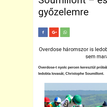
Soumillont – e
győzelemre
Overdose háromszor is ledob
sem mara
Overdose-t nyolc percen keresztül próbál
ledobta lovasát, Christophe Soumillont.