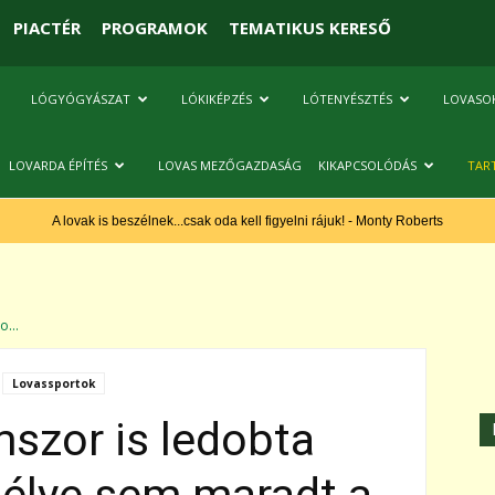
PIACTÉR
PROGRAMOK
TEMATIKUS KERESŐ
LÓGYÓGYÁSZAT
LÓKIKÉPZÉS
LÓTENYÉSZTÉS
LOVASO
LOVARDA ÉPÍTÉS
LOVAS MEZŐGAZDASÁG
KIKAPCSOLÓDÁS
TAR
A lovak is beszélnek...csak oda kell figyelni rájuk! - Monty Roberts
...
Lovassportok
szor is ledobta