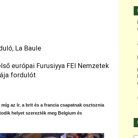
duló, La Baule
első európai Furusiyya FEI Nemzetek
ája fordulót
 míg az ír, a brit és a francia csapatnak osztoznia
todik helyet szerezték meg Belgium és
Ka