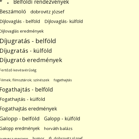
.
Belföldi rendezvények
*
Beszámoló
dobrovitz józsef
Díjlovaglás - belföld
Díjlovaglás- külföld
Díjlovaglás eredmények
Díjugratás - belföld
Díjugratás - külföld
Díjugrató eredmények
Fertőző kevésvérűség
Filmek; filmsztárok; színészek
fogathajtás
Fogathajtás - belföld
Fogathajtás - külföld
Fogathajtás eredmények
Galopp - belföld
Galopp - külföld
Galopp eredmények
horváth balázs
humor
ifj. dobrovitz józsef
hugyecz mariann