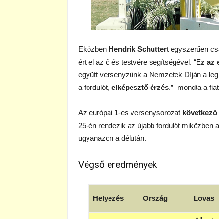
Eközben
Hendrik Schutter
t egyszerűen csa
ért el az ő és testvére segítségével. “
Ez az 
együtt versenyzünk a Nemzetek Díján a le
a fordulót,
elképesztő érzés
.”- mondta a fia
Az európai 1-es versenysorozat
következő
25-én rendezik az újabb fordulót miközben
ugyanazon a délután.
Végső eredmények
Helyezés
Ország
Lovas