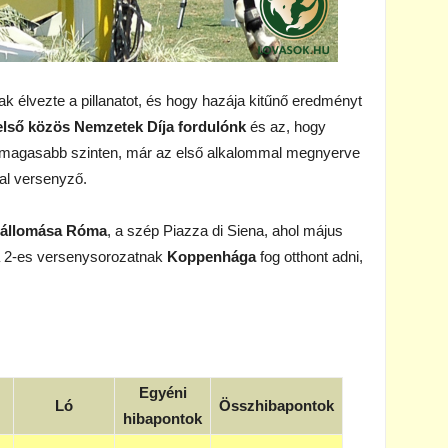
k élvezte a pillanatot, és hogy hazája kitűnő eredményt
első közös Nemzetek Díja fordulónk
és az, hogy
gmagasabb szinten, már az első alkalommal megnyerve
tal versenyző.
 állomása Róma
, a szép Piazza di Siena, ahol május
 a 2-es versenysorozatnak
Koppenhága
fog otthont adni,
Egyéni
Ló
Összhibapontok
hibapontok