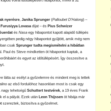
kapott volna időtúllépésért hibapontot, mivel a 32
nak nyerésre
,
Janika Sprunger
(
Palloubet D’Halong
) –
 Furusiyya Lovasa
díjat – és
Pius Schwizer
Guerdat
és
Nasa
egy hibapontot kapott alapidő túllépés
yergében pedig négy hibapontot gyűjtött, amik még nem
lóban csak
Sprunger tudta megismételni a hibátlan
l. Paul és Steve mindketten öt hibapontot kaptak, a
verőhibáért és egyet az időtúllépésért. Így összesítve a
yt.
e látta az esélyt a győzelemre és mindent meg is tettek
alino
az első fordulóhoz hasonlóan most is csak egy
 a nagy tehetségű
Schuttert testvérek
, a 19 éves Frank
k el a pályát. Ezek után
Leon Thijssen
öt hibája már
t
szereztek, biztosítva a győzelmet.