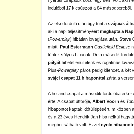
nyertes csapatok közül egy sem volt, aki ne 
indulóból 17 kicsúszott a 84 másodpercből.
Az első forduló után úgy tűnt a
svájciak áll
aki a napi teljesítményéért
megkapta a Nap
(
Powerplay
) hibátlan lovaglása után.
Steve 
miatt,
Paul Estermann
Castlefield Eclipse
n
tűntek súlyos hibának. De a második fordu
pályát
hihetetlenül élénk és rugalmas lováva
Pius-
Powerplay
páros pedig kilencet, a két 
svájci csapat 11 hibaponttal
zárta a versen
A holland csapat a második fordulóba érkezv
érte. A csapat úttörője,
Albert Voorn
és
Tob
hibapontot kaptak időtúllépésért, miközben
és a 23 éves Hendrik Jan hiba nélkül hagytá
megbocsátható volt. Ezzel
nyolc hibaponto