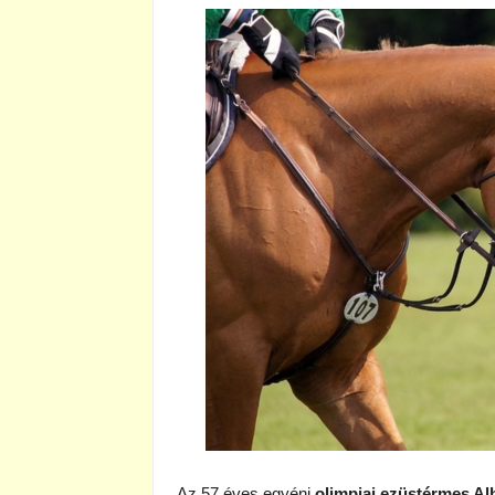
Az 57 éves egyéni
olimpiai ezüstérmes Al