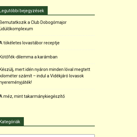
Legutóbbi bejegyzések
Bemutatkozik a Club Dobogómajor
üdülőkomplexum
A tökéletes lovastábor receptje
Kötőfék-dilemma a karámban
Készülj, mert idén nyáron minden lóval megtett
kilométer számít – indul a Vidékjáró lovasok
nyereményjáték!
A méz, mint takarmánykiegészítő
Kategóriák
tegóriák