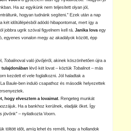
kban. Ha az egyikünk nem teljesített olyan jól,
entráltunk, hogyan tudnánk segíteni.” Ezek után a nap
a két időtúllépésből adódó hibapontomat, mert így a
ól jobbra ugrik szóval figyelnem kell rá.
Janika lova
egy
ató, egyenes vonalon megy az akadályok között, épp
l,
Tobalino
val való jövőjéről, akinek köszönhetően újra a
r tulajdonában
lévő két lovat – köztük
Tobalino
t – más
rn kezdett el vele foglalkozni. Jól haladtak a
a La Baule-ben induló csapathoz és második helyezettek
versenyeztek.
et, hogy elvesztem a lovaimat
. Rengeteg munkát
hozzájuk. Ha a bankhoz kerülnek, eladják őket. Így
 jövőnk” – nyilatkozta Voorn.
k töltött időt, amíg lehet és reméli, hogy a hollandok