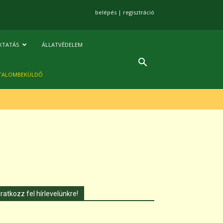
belépés
|
regisztráció
KTATÁS
ÁLLATVÉDELEM
TALOMBEKÜLDŐ
Iratkozz fel hírlevelünkre!