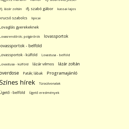
ifj. szabó gábor
ifj. lázár zoltán
kassai lajos
krucsó szabolcs
lipicai
Lovaglás gyerekeknek
lovassportok
Lovasrendőrök; polgárőrök
lovassportok - belföld
Lovassportok - külföld
Lovastusa - belföld
lázár zoltán
lázár vilmos
Lovastusa - külföld
overdose
Programajánló
Paták; lábak
Színes hírek
Túraútvonalak
Ügető - belföld
Ügető eredmények