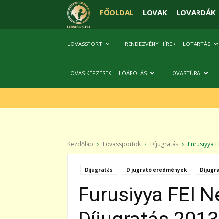
FŐOLDAL
LOVAK
LOVARDÁK
LOVASSPORT
RENDEZVÉNY HÍREK
LÓTARTÁS
LOVAS KÉPZÉSEK
LÓÁPOLÁS
LOVASTÚRA
Kezdőlap
Lovassportok
Díjugratás
Furusiyya FE
Díjugratás
Díjugrató eredmények
Díjugr
Furusiyya FEI N