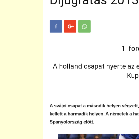
Díjugratás 2013
1. for
A holland csapat nyerte az 
Kup
A
svájci
c
sapat a második helyen
végzett,
kellett a ha
rmadik helyen. A németek a ha
Spanyolország előtt.