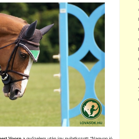
bert Voorn
a győzelem után így nyilatkozott: “Nagyon jó