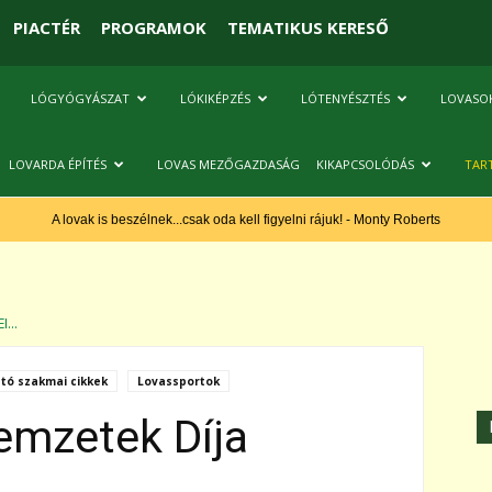
PIACTÉR
PROGRAMOK
TEMATIKUS KERESŐ
LÓGYÓGYÁSZAT
LÓKIKÉPZÉS
LÓTENYÉSZTÉS
LOVASO
LOVARDA ÉPÍTÉS
LOVAS MEZŐGAZDASÁG
KIKAPCSOLÓDÁS
TAR
A lovak is beszélnek...csak oda kell figyelni rájuk! - Monty Roberts
I...
ató szakmai cikkek
Lovassportok
emzetek Díja