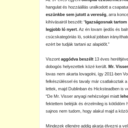
hangulat és hozzáállás uralkodott a csapatun
eszünkbe sem jutott a vereség
, arra konc
kihívásairól beszélt: “
Igazságosnak tartom
legjobb ló nyert
. Az én lovam ijedős és balr
csúcskategóriás ló, sokkal jobban irányíth
ezért be tudják tartani az alapidőt.”
Viszont
aggódva beszélt
13 éves heréltjéve
dobogós helyezettek közé került.
Mr. Visse
lovas nem akarta lovagolni, így 2011-ben Voo
felkészüléssel és tavaly már csatlakoztak 
lettek, majd Dublinban és Hicksteadben is 
“De Mr. Visser anyagi nehézségei miatt
leh
fektettem beléjük és érzelmileg is kötődöm 
sajnos nem tudom, hogy alakul majd a közös
Mindezek ellenére addig akarja élvezni a velü