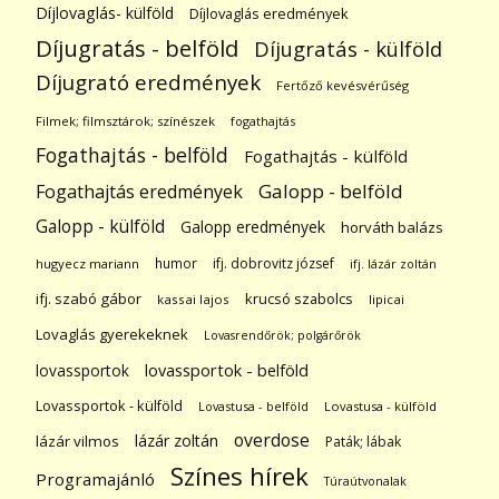
Díjlovaglás- külföld
Díjlovaglás eredmények
Díjugratás - belföld
Díjugratás - külföld
Díjugrató eredmények
Fertőző kevésvérűség
Filmek; filmsztárok; színészek
fogathajtás
Fogathajtás - belföld
Fogathajtás - külföld
Galopp - belföld
Fogathajtás eredmények
Galopp - külföld
Galopp eredmények
horváth balázs
humor
ifj. dobrovitz józsef
hugyecz mariann
ifj. lázár zoltán
ifj. szabó gábor
krucsó szabolcs
kassai lajos
lipicai
Lovaglás gyerekeknek
Lovasrendőrök; polgárőrök
lovassportok
lovassportok - belföld
Lovassportok - külföld
Lovastusa - belföld
Lovastusa - külföld
overdose
lázár zoltán
lázár vilmos
Paták; lábak
Színes hírek
Programajánló
Túraútvonalak