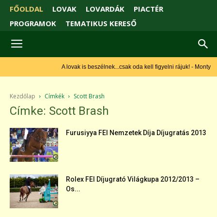
FŐOLDAL
LOVAK
LOVARDÁK
PIACTÉR
PROGRAMOK
TEMATIKUS KERESŐ
A lovak is beszélnek...csak oda kell figyelni rájuk! - Monty
Roberts
Kezdőlap
Címkék
Scott Brash
Címke: Scott Brash
Furusiyya FEI Nemzetek Díja Díjugratás 2013
Rolex FEI Díjugrató Világkupa 2012/2013 –
Os...