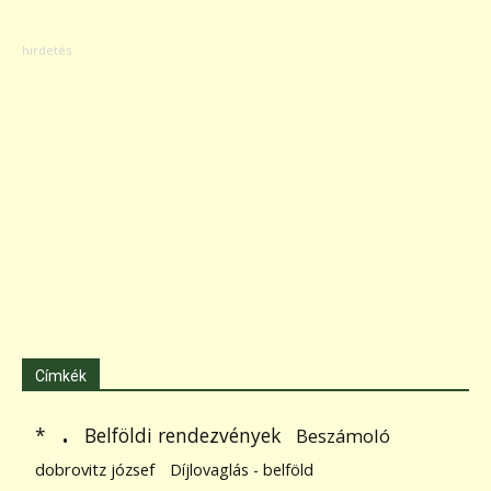
Címkék
.
Belföldi rendezvények
*
Beszámoló
dobrovitz józsef
Díjlovaglás - belföld