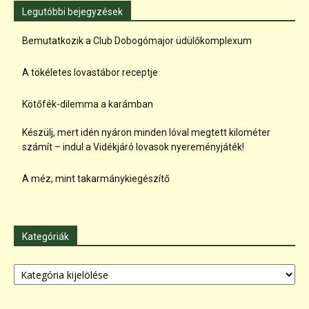
Legutóbbi bejegyzések
Bemutatkozik a Club Dobogómajor üdülőkomplexum
A tökéletes lovastábor receptje
Kötőfék-dilemma a karámban
Készülj, mert idén nyáron minden lóval megtett kilométer
számít – indul a Vidékjáró lovasok nyereményjáték!
A méz, mint takarmánykiegészítő
Kategóriák
Kategóriák