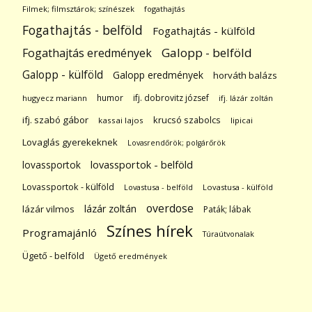
Filmek; filmsztárok; színészek
fogathajtás
Fogathajtás - belföld
Fogathajtás - külföld
Galopp - belföld
Fogathajtás eredmények
Galopp - külföld
Galopp eredmények
horváth balázs
humor
ifj. dobrovitz józsef
hugyecz mariann
ifj. lázár zoltán
ifj. szabó gábor
krucsó szabolcs
kassai lajos
lipicai
Lovaglás gyerekeknek
Lovasrendőrök; polgárőrök
lovassportok
lovassportok - belföld
Lovassportok - külföld
Lovastusa - belföld
Lovastusa - külföld
overdose
lázár zoltán
lázár vilmos
Paták; lábak
Színes hírek
Programajánló
Túraútvonalak
Ügető - belföld
Ügető eredmények