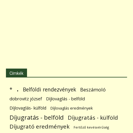
Címkék
.
Belföldi rendezvények
*
Beszámoló
dobrovitz józsef
Díjlovaglás - belföld
Díjlovaglás- külföld
Díjlovaglás eredmények
Díjugratás - belföld
Díjugratás - külföld
Díjugrató eredmények
Fertőző kevésvérűség