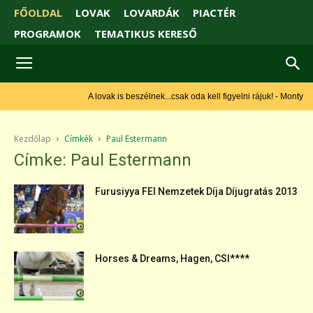
FŐOLDAL
LOVAK
LOVARDÁK
PIACTÉR
PROGRAMOK
TEMATIKUS KERESŐ
A lovak is beszélnek...csak oda kell figyelni rájuk! - Monty
Roberts
Kezdőlap
Címkék
Paul Estermann
Címke: Paul Estermann
Furusiyya FEI Nemzetek Díja Díjugratás 2013
Horses & Dreams, Hagen, CSI****