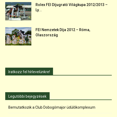
Rolex FEI Díjugrató Világkupa 2012/2013 –
Ly...
FEI Nemzetek Díja 2012 – Róma,
Olaszország
Iratkozz fel hírlevelünkre!
Legutóbbi bejegyzések
Bemutatkozik a Club Dobogómajor üdülőkomplexum