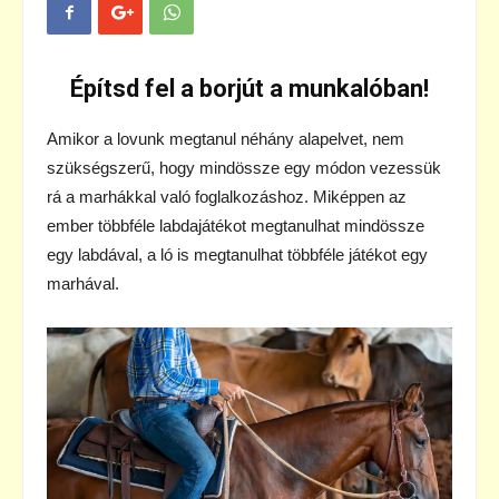
Építsd fel a borjút a munkalóban!
Amikor a lovunk megtanul néhány alapelvet, nem
szükségszerű, hogy mindössze egy módon vezessük
rá a marhákkal való foglalkozáshoz. Miképpen az
ember többféle labdajátékot megtanulhat mindössze
egy labdával, a ló is megtanulhat többféle játékot egy
marhával.