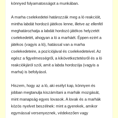
könnyed folyamatosságot a munkában.
A marha cselekedetei határozzák meg a ló reakcióit,
mintha labdát hordozó játékos lenne, illetve az ellenfél
meghatározhatja a labdát hordozó játékos helyzetét
cselekedetét, ahogyan a ló a marháét. Éppen ezért a
játékos (vagyis a ló), hatással van a marha
cselekedeteire, a pozíciójával és cselekedeteivel. Az
egész a figyelmességről, a kikövetkeztetésről és a ló
reakciókjáról szól, amit a labda hordozója (vagyis a
marha) is befolyásol.
Hiszem, hogy az a ló, aki esélyt kap, könnyen és
jobban megtanulja kiszámítani a marhák mozgását,
mint manapság egyes lovasok. A lovak és a marhák
közös nyelvet beszélnek: mint a gyerekek, amikor
egymással versenyeznek, védekezően vagy