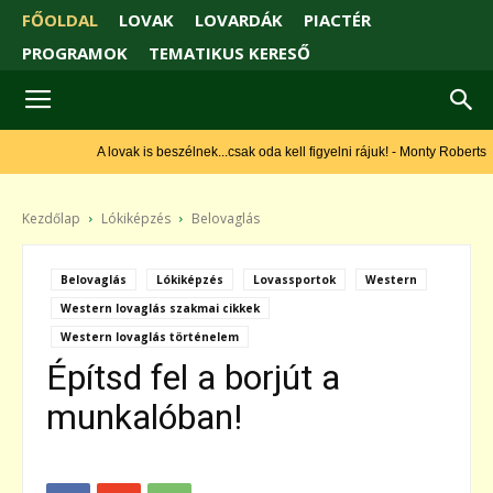
FŐOLDAL
LOVAK
LOVARDÁK
PIACTÉR
PROGRAMOK
TEMATIKUS KERESŐ
A lovak is beszélnek...csak oda kell figyelni rájuk! - Monty Roberts
Kezdőlap
Lókiképzés
Belovaglás
Belovaglás
Lókiképzés
Lovassportok
Western
Western lovaglás szakmai cikkek
Western lovaglás történelem
Építsd fel a borjút a
munkalóban!