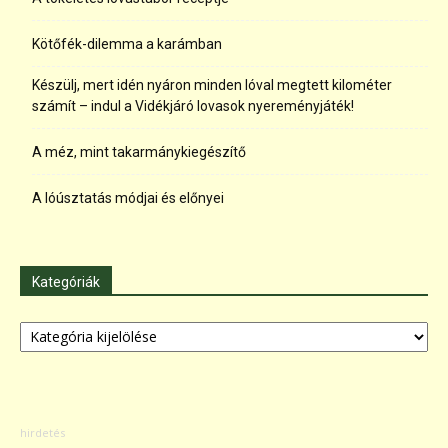
Kötőfék-dilemma a karámban
Készülj, mert idén nyáron minden lóval megtett kilométer
számít – indul a Vidékjáró lovasok nyereményjáték!
A méz, mint takarmánykiegészítő
A lóúsztatás módjai és előnyei
Kategóriák
Kategóriák