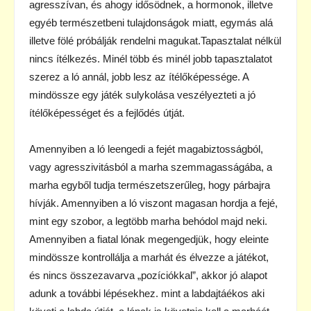
agresszívan, és ahogy idősödnek, a hormonok, illetve
egyéb természetbeni tulajdonságok miatt, egymás alá
illetve fölé próbálják rendelni magukat.Tapasztalat nélkül
nincs ítélkezés. Minél több és minél jobb tapasztalatot
szerez a ló annál, jobb lesz az ítélőképessége. A
mindössze egy játék sulykolása veszélyezteti a jó
ítélőképességet és a fejlődés útját.
Amennyiben a ló leengedi a fejét magabiztosságból,
vagy agresszivitásból a marha szemmagasságába, a
marha egyből tudja természetszerűleg, hogy párbajra
hívják. Amennyiben a ló viszont magasan hordja a fejé,
mint egy szobor, a legtöbb marha behódol majd neki.
Amennyiben a fiatal lónak megengedjük, hogy eleinte
mindössze kontrollálja a marhát és élvezze a játékot,
és nincs összezavarva „pozíciókkal”, akkor jó alapot
adunk a további lépésekhez. mint a labdajtáékos aki