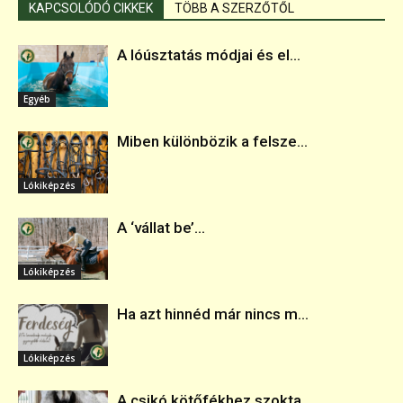
KAPCSOLÓDÓ CIKKEK
TÖBB A SZERZŐTŐL
A lóúsztatás módjai és el...
Egyéb
Miben különbözik a felsze...
Lókiképzés
A ‘vállat be’...
Lókiképzés
Ha azt hinnéd már nincs m...
Lókiképzés
A csikó kötőfékhez szokta...