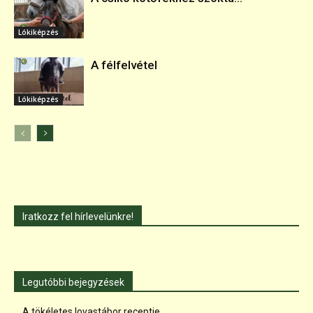
Lókiképzés
A félfelvétel
Lókiképzés
Iratkozz fel hírlevelünkre!
Legutóbbi bejegyzések
A tökéletes lovastábor receptje