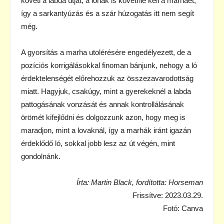
követi a labda útját, a lónak is követnie kell a marháét,
így a sarkantyúzás és a szár húzogatás itt nem segít
még.
A gyorsítás a marha utolérésére engedélyezett, de a
pozíciós korrigálásokkal finoman bánjunk, nehogy a ló
érdektelenségét előrehozzuk az összezavarodottság
miatt. Hagyjuk, csakúgy, mint a gyerekeknél a labda
pattogásának vonzását és annak kontrollálásának
örömét kifejlődni és dolgozzunk azon, hogy meg is
maradjon, mint a lovaknál, így a marhák iránt igazán
érdeklődő ló, sokkal jobb lesz az út végén, mint
gondolnánk.
Írta: Martin Black, fordította: Horseman
Frissítve: 2023.03.29.
Fotó: Canva