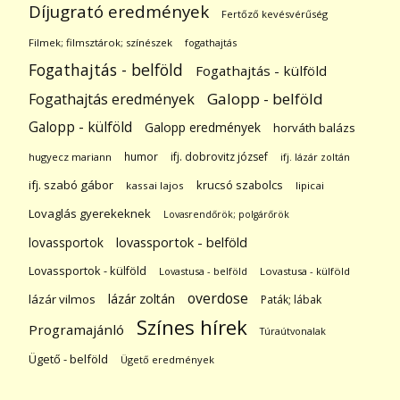
Díjugrató eredmények
Fertőző kevésvérűség
Filmek; filmsztárok; színészek
fogathajtás
Fogathajtás - belföld
Fogathajtás - külföld
Galopp - belföld
Fogathajtás eredmények
Galopp - külföld
Galopp eredmények
horváth balázs
humor
ifj. dobrovitz józsef
hugyecz mariann
ifj. lázár zoltán
ifj. szabó gábor
krucsó szabolcs
kassai lajos
lipicai
Lovaglás gyerekeknek
Lovasrendőrök; polgárőrök
lovassportok
lovassportok - belföld
Lovassportok - külföld
Lovastusa - belföld
Lovastusa - külföld
overdose
lázár zoltán
lázár vilmos
Paták; lábak
Színes hírek
Programajánló
Túraútvonalak
Ügető - belföld
Ügető eredmények