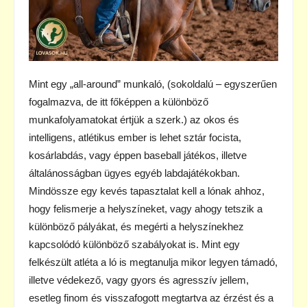
Mint egy „all-around” munkaló, (sokoldalú – egyszerűen
fogalmazva, de itt főképpen a különböző
munkafolyamatokat értjük a szerk.) az okos és
intelligens, atlétikus ember is lehet sztár focista,
kosárlabdás, vagy éppen baseball játékos, illetve
általánosságban ügyes egyéb labdajátékokban.
Mindössze egy kevés tapasztalat kell a lónak ahhoz,
hogy felismerje a helyszíneket, vagy ahogy tetszik a
különböző pályákat, és megérti a helyszínekhez
kapcsolódó különböző szabályokat is. Mint egy
felkészült atléta a ló is megtanulja mikor legyen támadó,
illetve védekező, vagy gyors és agresszív jellem,
esetleg finom és visszafogott megtartva az érzést és a