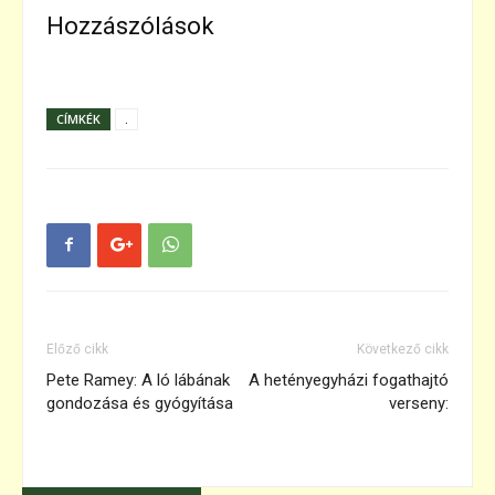
Hozzászólások
CÍMKÉK
.
Előző cikk
Következő cikk
Pete Ramey: A ló lábának
A hetényegyházi fogathajtó
gondozása és gyógyítása
verseny: