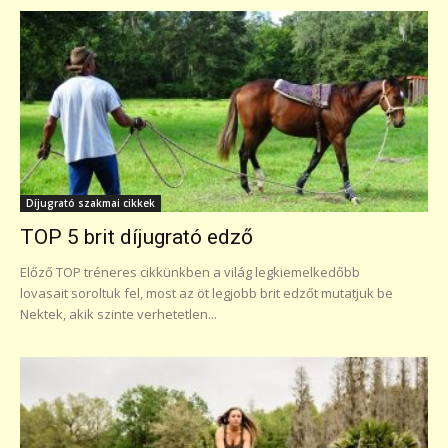
Díjugrató szakmai cikkek
TOP 5 brit díjugrató edző
Előző TOP tréneres cikkünkben a világ legkiemelkedőbb
lovasait soroltuk fel, most az öt legjobb brit edzőt mutatjuk be
Nektek, akik szinte verhetetlen...