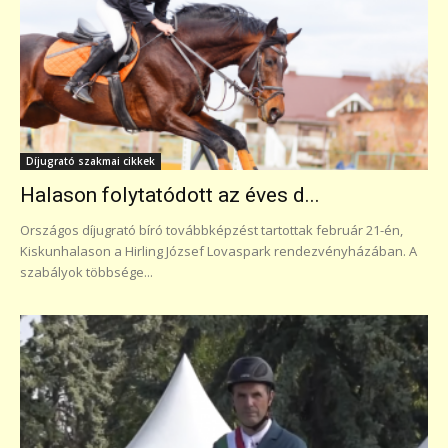
Díjugrató szakmai cikkek
Halason folytatódott az éves d...
Országos díjugrató bíró továbbképzést tartottak február 21-én,
Kiskunhalason a Hirling József Lovaspark rendezvényházában. A
szabályok többsége...