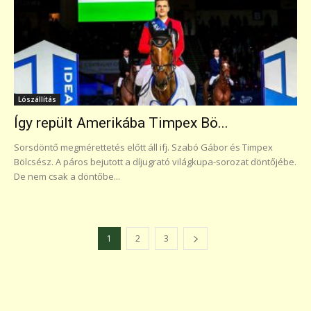
Lószállítás
Így repült Amerikába Timpex Bö...
Sorsdöntő megmérettetés előtt áll ifj. Szabó Gábor és Timpex
Bölcsész. A páros bejutott a díjugrató világkupa-sorozat döntőjébe.
De nem csak a döntőbe...
1
2
3