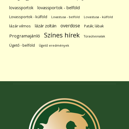
lovassportok
lovassportok - belföld
Lovassportok - külföld
Lovastusa - belföld
Lovastusa - külföld
overdose
lázár zoltán
lázár vilmos
Paták; lábak
Színes hírek
Programajánló
Túraútvonalak
Ügető - belföld
Ügető eredmények