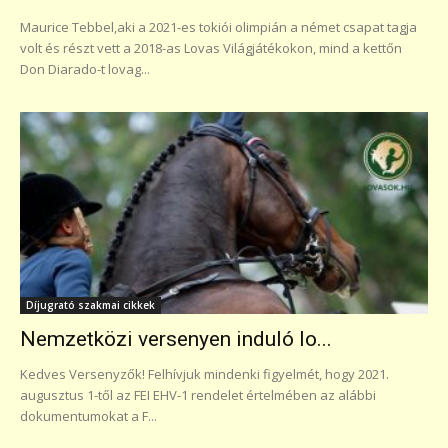
Maurice Tebbel,aki a 2021-es tokiói olimpián a német csapat tagja
volt és részt vett a 2018-as Lovas Világjátékokon, mind a kettőn
Don Diarado-t lovag...
Díjugrató szakmai cikkek
Nemzetközi versenyen induló lo...
Kedves Versenyzők! Felhívjuk mindenki figyelmét, hogy 2021.
augusztus 1-től az FEI EHV-1 rendelet értelmében az alábbi
dokumentumokat a F...