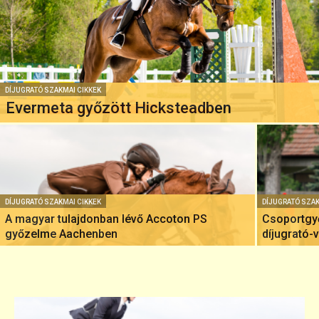
DÍJUGRATÓ SZAKMAI CIKKEK
Evermeta győzött Hicksteadben
DÍJUGRATÓ SZAKMAI CIKKEK
DÍJUGRATÓ SZAK
A magyar tulajdonban lévő Accoton PS
Csoportgy
győzelme Aachenben
díjugrató-