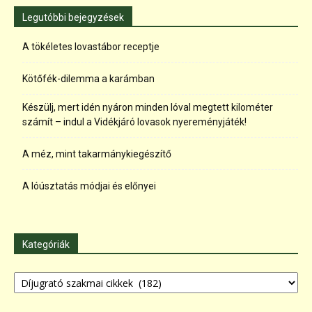
Legutóbbi bejegyzések
A tökéletes lovastábor receptje
Kötőfék-dilemma a karámban
Készülj, mert idén nyáron minden lóval megtett kilométer
számít – indul a Vidékjáró lovasok nyereményjáték!
A méz, mint takarmánykiegészítő
A lóúsztatás módjai és előnyei
Kategóriák
Kategóriák