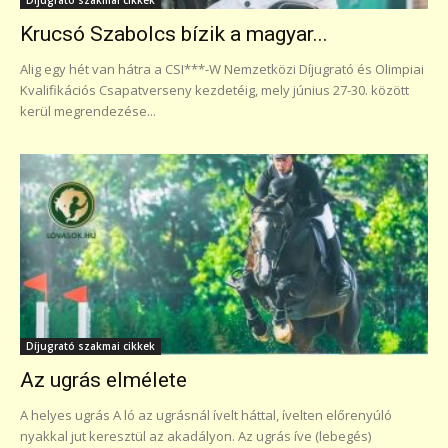
Krucsó Szabolcs bízik a magyar...
Alig egy hét van hátra a CSI***-W Nemzetközi Díjugrató és Olimpiai
Kvalifikációs Csapatverseny kezdetéig, mely június 27-30. között
kerül megrendezése...
Díjugrató szakmai cikkek
Az ugrás elmélete
A helyes ugrás A ló az ugrásnál ívelt háttal, ívelten előrenyúló
nyakkal jut keresztül az akadályon. Az ugrás íve (lebegés)