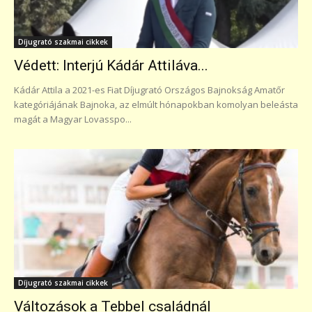
Díjugrató szakmai cikkek
Védett: Interjú Kádár Attiláva...
Kádár Attila a 2021-es Fiat Díjugrató Országos Bajnokság Amatőr
kategóriájának Bajnoka, az elmúlt hónapokban komolyan beleásta
magát a Magyar Lovasspo...
Díjugrató szakmai cikkek
Változások a Tebbel családnál