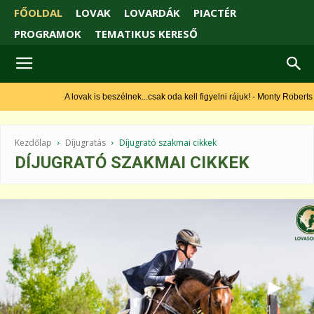
FŐOLDAL
LOVAK
LOVARDÁK
PIACTÉR
PROGRAMOK
TEMATIKUS KERESŐ
A lovak is beszélnek...csak oda kell figyelni rájuk! - Monty Roberts
Kezdőlap
Díjugratás
Díjugrató szakmai cikkek
DÍJUGRATÓ SZAKMAI CIKKEK