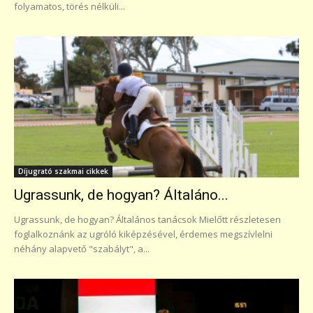
folyamatos, törés nélküli...
Díjugrató szakmai cikkek
Ugrassunk, de hogyan? Általáno...
Ugrassunk, de hogyan? Általános tanácsok Mielőtt részletesen
foglalkoznánk az ugróló kiképzésével, érdemes megszívlelni
néhány alapvető "szabályt", a...