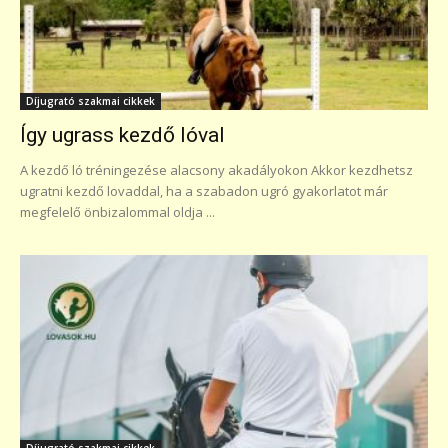
Díjugrató szakmai cikkek
Így ugrass kezdő lóval
A kezdő ló tréningezése alacsony akadályokon Akkor kezdhetsz
ugratni kezdő lovaddal, ha a szabadon ugró gyakorlatot már
megfelelő önbizalommal oldja ...
Díjugrató szakmai cikkek