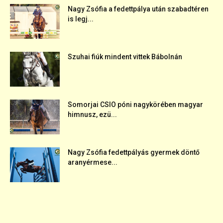
Nagy Zsófia a fedettpálya után szabadtéren
is legj...
Szuhai fiúk mindent vittek Bábolnán
Somorjai CSIO póni nagykörében magyar
himnusz, ezü...
Nagy Zsófia fedettpályás gyermek döntő
aranyérmese...