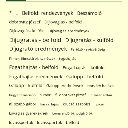
.
Belföldi rendezvények
*
Beszámoló
dobrovitz józsef
Díjlovaglás - belföld
Díjlovaglás- külföld
Díjlovaglás eredmények
Díjugratás - belföld
Díjugratás - külföld
Díjugrató eredmények
Fertőző kevésvérűség
Filmek; filmsztárok; színészek
fogathajtás
Fogathajtás - belföld
Fogathajtás - külföld
Galopp - belföld
Fogathajtás eredmények
Galopp - külföld
Galopp eredmények
horváth balázs
humor
ifj. dobrovitz józsef
hugyecz mariann
ifj. lázár zoltán
ifj. szabó gábor
krucsó szabolcs
kassai lajos
lipicai
Lovaglás gyerekeknek
Lovasrendőrök; polgárőrök
lovassportok
lovassportok - belföld