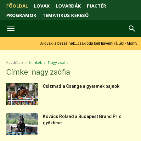
FŐOLDAL
LOVAK
LOVARDÁK
PIACTÉR
PROGRAMOK
TEMATIKUS KERESŐ
A lovak is beszélnek...csak oda kell figyelni rájuk! - Monty
Roberts
Kezdőlap
Címkék
Nagy zsófia
Címke: nagy zsófia
Csizmadia Csenge a gyermek bajnok
Kovács Roland a Budapest Grand Prix
győztese