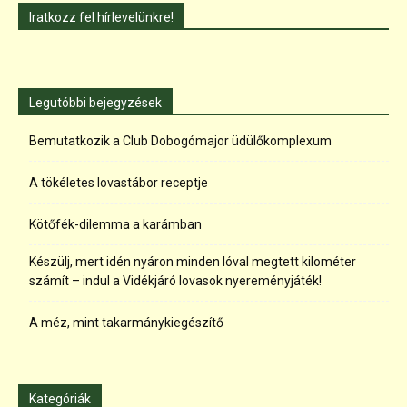
Iratkozz fel hírlevelünkre!
Legutóbbi bejegyzések
Bemutatkozik a Club Dobogómajor üdülőkomplexum
A tökéletes lovastábor receptje
Kötőfék-dilemma a karámban
Készülj, mert idén nyáron minden lóval megtett kilométer
számít – indul a Vidékjáró lovasok nyereményjáték!
A méz, mint takarmánykiegészítő
Kategóriák