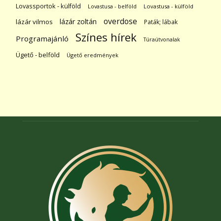
Lovassportok - külföld
Lovastusa - belföld
Lovastusa - külföld
overdose
lázár zoltán
lázár vilmos
Paták; lábak
Színes hírek
Programajánló
Túraútvonalak
Ügető - belföld
Ügető eredmények