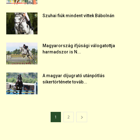
Szuhai fiúk mindent vittek Bábolnán
Magyarország ifjúsági válogatottja
harmadszor is N...
A magyar díjugrató utánpótlás
sikertörténete továb...
1
2