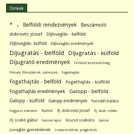
Címkék
.
Belföldi rendezvények
*
Beszámoló
dobrovitz józsef
Díjlovaglás - belföld
Díjlovaglás- külföld
Díjlovaglás eredmények
Díjugratás - belföld
Díjugratás - külföld
Díjugrató eredmények
Fertőző kevésvérűség
Filmek; filmsztárok; színészek
fogathajtás
Fogathajtás - belföld
Fogathajtás - külföld
Galopp - belföld
Fogathajtás eredmények
Galopp - külföld
Galopp eredmények
horváth balázs
humor
ifj. dobrovitz józsef
hugyecz mariann
ifj. lázár zoltán
ifj. szabó gábor
krucsó szabolcs
kassai lajos
lipicai
Lovaglás gyerekeknek
Lovasrendőrök; polgárőrök