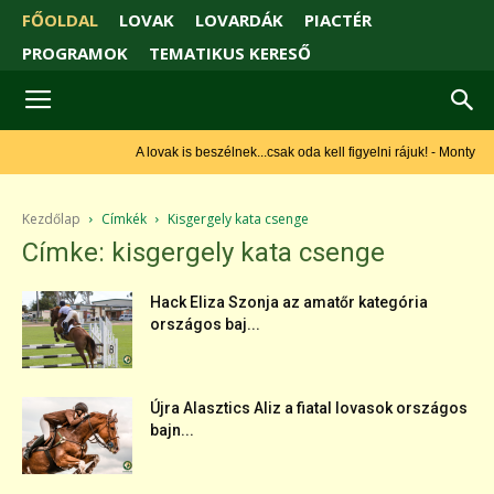
FŐOLDAL
LOVAK
LOVARDÁK
PIACTÉR
PROGRAMOK
TEMATIKUS KERESŐ
A lovak is beszélnek...csak oda kell figyelni rájuk! - Monty Roberts
Kezdőlap
Címkék
Kisgergely kata csenge
Címke: kisgergely kata csenge
Hack Eliza Szonja az amatőr kategória
országos baj...
Újra Alasztics Aliz a fiatal lovasok országos
bajn...