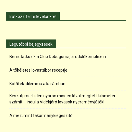
Iratkozz fel hírlevelünkre!
Legutóbbi bejegyzések
Bemutatkozik a Club Dobogómajor üdülőkomplexum
A tökéletes lovastábor receptje
Kötőfék-dilemma a karámban
Készülj, mert idén nyáron minden lóval megtett kilométer
számít – indul a Vidékjáró lovasok nyereményjáték!
A méz, mint takarmánykiegészítő