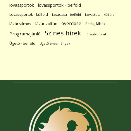
lovassportok
lovassportok - belföld
Lovassportok - külföld
Lovastusa - belföld
Lovastusa - külföld
overdose
lázár zoltán
lázár vilmos
Paták; lábak
Színes hírek
Programajánló
Túraútvonalak
Ügető - belföld
Ügető eredmények