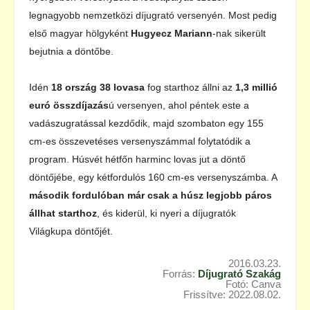
legnagyobb nemzetközi díjugrató versenyén. Most pedig
első magyar hölgyként
Hugyecz Mariann
-nak sikerült
bejutnia a döntőbe.
Idén
18 ország 38 lovasa
fog starthoz állni az
1,3 millió
euró összdíjazás
ú versenyen, ahol péntek este a
vadászugratással kezdődik, majd szombaton egy 155
cm-es összevetéses versenyszámmal folytatódik a
program. Húsvét hétfőn harminc lovas jut a döntő
döntőjébe, egy kétfordulós 160 cm-es versenyszámba. A
második fordulóban már csak a húsz legjobb páros
állhat starthoz
, és kiderül, ki nyeri a díjugratók
Világkupa döntőjét.
2016.03.23.
Forrás:
Díjugrató Szakág
Fotó: Canva
Frissítve: 2022.08.02.