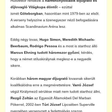
Húsvétkor rendezik a
harmincnyolcadik díjugrató és
díjlovagló Világkupa döntő
t – ezúttal
ismét
Göteborgban
, hasonlóan mint 1979-ben az elsőt.
A verseny helyszíne a tizenegyezer néző befogadására
alkalmas Scandinavium Aréna lesz.
Eddig négy lovas,
Hugo Simon, Meredith Michaels-
Beerbaum, Rodrigo Pessoa
és a most is starthoz álló
Marcus Ehning tudott háromszor győzni
, kérdés,
hogy a német stíluskirálynak meglesz-e a negyedik
sikere.
Korábban
három magyar díjugrató
lovasnak sikerült
kvalifikálódna erre a megmérettetésre.
Varró József
végül Királymező sérülése miatt nem tudott starthoz állni,
Rezgő Zoltán
az Egyesült Államokbeli Del Marban
Pókerrel, 2002-ben
Túri József
Lipcsében Superville
nyergében versenyzett a fedettpályás szezon