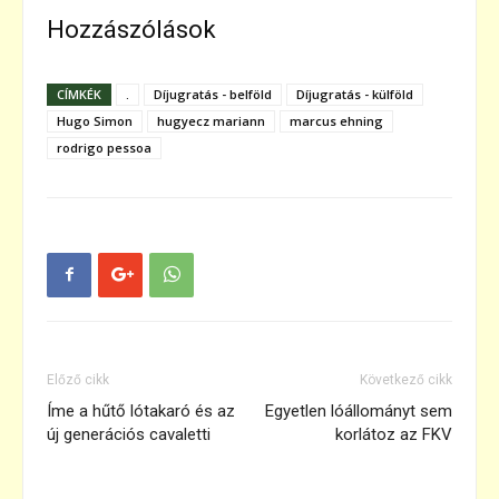
Hozzászólások
CÍMKÉK
.
Díjugratás - belföld
Díjugratás - külföld
Hugo Simon
hugyecz mariann
marcus ehning
rodrigo pessoa
Előző cikk
Következő cikk
Íme a hűtő lótakaró és az
Egyetlen lóállományt sem
új generációs cavaletti
korlátoz az FKV