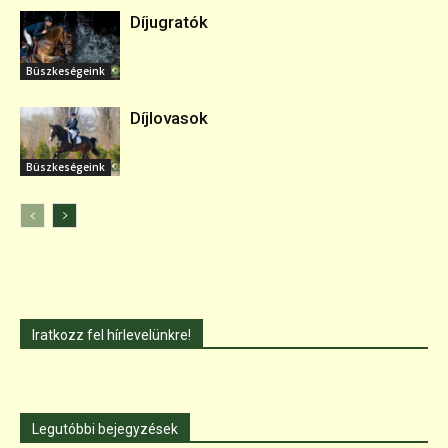
Díjugratók
Büszkeségeink
Díjlovasok
Büszkeségeink
Iratkozz fel hírlevelünkre!
Legutóbbi bejegyzések