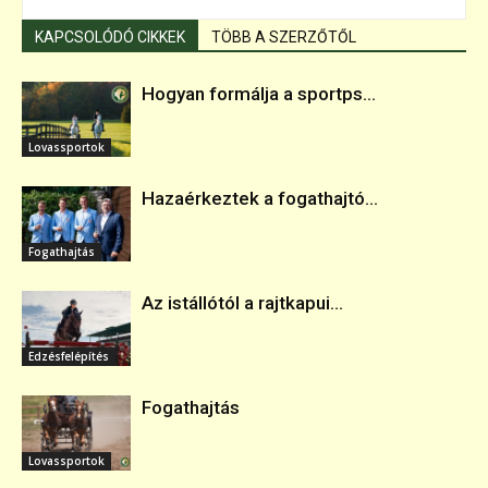
KAPCSOLÓDÓ CIKKEK
TÖBB A SZERZŐTŐL
Hogyan formálja a sportps...
Lovassportok
Hazaérkeztek a fogathajtó...
Fogathajtás
Az istállótól a rajtkapui...
Edzésfelépítés
Fogathajtás
Lovassportok