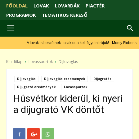
FŐOLDAL
LOVAK
LOVARDÁK
PIACTÉR
PROGRAMOK
TEMATIKUS KERESŐ
A lovak is beszélnek...csak oda kell figyelni rájuk! - Monty Roberts
Kezdőlap
Lovassportok
Díjlovaglás
Díjlovaglás
Díjlovaglás eredmények
Díjugratás
Díjugrató eredmények
Lovassportok
Húsvétkor kiderül, ki nyeri
a díjugrató VK döntőt