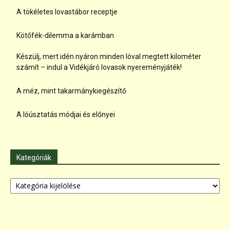
A tökéletes lovastábor receptje
Kötőfék-dilemma a karámban
Készülj, mert idén nyáron minden lóval megtett kilométer
számít – indul a Vidékjáró lovasok nyereményjáték!
A méz, mint takarmánykiegészítő
A lóúsztatás módjai és előnyei
Kategóriák
Kategóriák