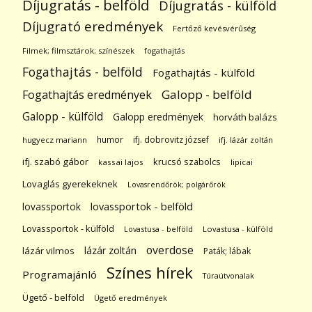
Díjugratás - belföld
Díjugratás - külföld
Díjugrató eredmények
Fertőző kevésvérűség
Filmek; filmsztárok; színészek
fogathajtás
Fogathajtás - belföld
Fogathajtás - külföld
Galopp - belföld
Fogathajtás eredmények
Galopp - külföld
Galopp eredmények
horváth balázs
humor
ifj. dobrovitz józsef
hugyecz mariann
ifj. lázár zoltán
ifj. szabó gábor
krucsó szabolcs
kassai lajos
lipicai
Lovaglás gyerekeknek
Lovasrendőrök; polgárőrök
lovassportok
lovassportok - belföld
Lovassportok - külföld
Lovastusa - belföld
Lovastusa - külföld
overdose
lázár zoltán
lázár vilmos
Paták; lábak
Színes hírek
Programajánló
Túraútvonalak
Ügető - belföld
Ügető eredmények