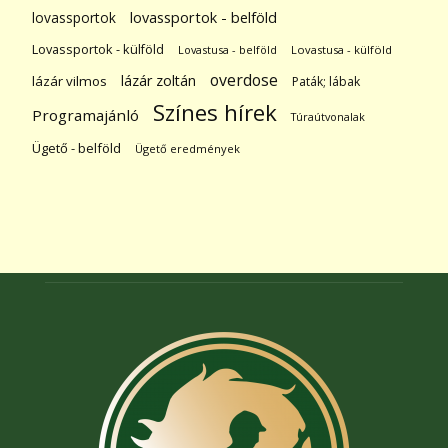
lovassportok
lovassportok - belföld
Lovassportok - külföld
Lovastusa - belföld
Lovastusa - külföld
overdose
lázár zoltán
lázár vilmos
Paták; lábak
Színes hírek
Programajánló
Túraútvonalak
Ügető - belföld
Ügető eredmények