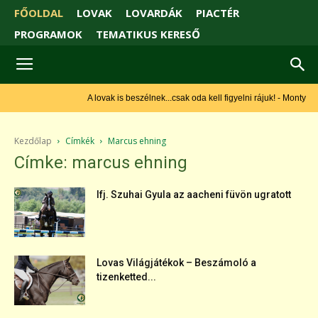
FŐOLDAL
LOVAK
LOVARDÁK
PIACTÉR
PROGRAMOK
TEMATIKUS KERESŐ
A lovak is beszélnek...csak oda kell figyelni rájuk! - Monty Roberts
Kezdőlap
Címkék
Marcus ehning
Címke: marcus ehning
Ifj. Szuhai Gyula az aacheni füvön ugratott
Lovas Világjátékok – Beszámoló a
tizenketted...