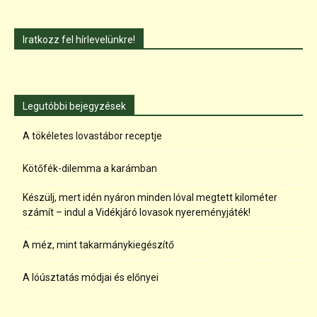
Iratkozz fel hírlevelünkre!
Legutóbbi bejegyzések
A tökéletes lovastábor receptje
Kötőfék-dilemma a karámban
Készülj, mert idén nyáron minden lóval megtett kilométer
számít – indul a Vidékjáró lovasok nyereményjáték!
A méz, mint takarmánykiegészítő
A lóúsztatás módjai és előnyei