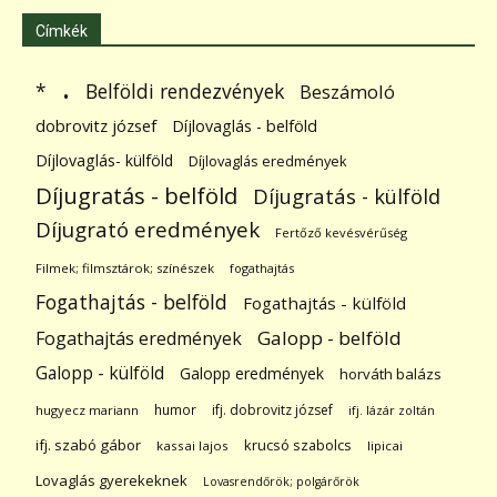
Címkék
.
Belföldi rendezvények
*
Beszámoló
dobrovitz józsef
Díjlovaglás - belföld
Díjlovaglás- külföld
Díjlovaglás eredmények
Díjugratás - belföld
Díjugratás - külföld
Díjugrató eredmények
Fertőző kevésvérűség
Filmek; filmsztárok; színészek
fogathajtás
Fogathajtás - belföld
Fogathajtás - külföld
Galopp - belföld
Fogathajtás eredmények
Galopp - külföld
Galopp eredmények
horváth balázs
humor
ifj. dobrovitz józsef
hugyecz mariann
ifj. lázár zoltán
ifj. szabó gábor
krucsó szabolcs
kassai lajos
lipicai
Lovaglás gyerekeknek
Lovasrendőrök; polgárőrök