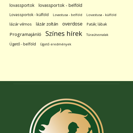
lovassportok
lovassportok - belföld
Lovassportok - külföld
Lovastusa - belföld
Lovastusa - külföld
overdose
lázár zoltán
lázár vilmos
Paták; lábak
Színes hírek
Programajánló
Túraútvonalak
Ügető - belföld
Ügető eredmények