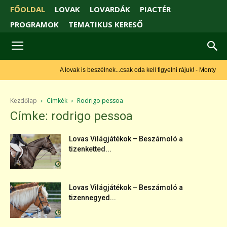
FŐOLDAL
LOVAK
LOVARDÁK
PIACTÉR
PROGRAMOK
TEMATIKUS KERESŐ
A lovak is beszélnek...csak oda kell figyelni rájuk! - Monty Roberts
Kezdőlap
Címkék
Rodrigo pessoa
Címke: rodrigo pessoa
Lovas Világjátékok – Beszámoló a
tizenketted...
Lovas Világjátékok – Beszámoló a
tizennegyed...