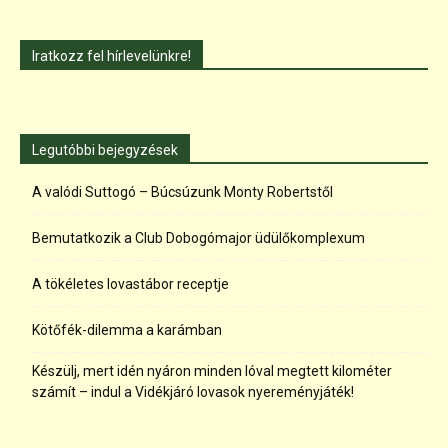
Iratkozz fel hírlevelünkre!
Legutóbbi bejegyzések
A valódi Suttogó – Búcsúzunk Monty Robertstől
Bemutatkozik a Club Dobogómajor üdülőkomplexum
A tökéletes lovastábor receptje
Kötőfék-dilemma a karámban
Készülj, mert idén nyáron minden lóval megtett kilométer
számít – indul a Vidékjáró lovasok nyereményjáték!