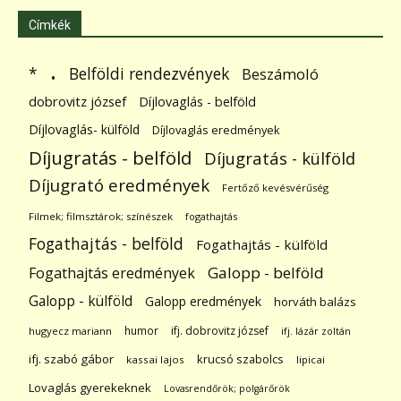
Címkék
.
Belföldi rendezvények
*
Beszámoló
dobrovitz józsef
Díjlovaglás - belföld
Díjlovaglás- külföld
Díjlovaglás eredmények
Díjugratás - belföld
Díjugratás - külföld
Díjugrató eredmények
Fertőző kevésvérűség
Filmek; filmsztárok; színészek
fogathajtás
Fogathajtás - belföld
Fogathajtás - külföld
Galopp - belföld
Fogathajtás eredmények
Galopp - külföld
Galopp eredmények
horváth balázs
humor
ifj. dobrovitz józsef
hugyecz mariann
ifj. lázár zoltán
ifj. szabó gábor
krucsó szabolcs
kassai lajos
lipicai
Lovaglás gyerekeknek
Lovasrendőrök; polgárőrök