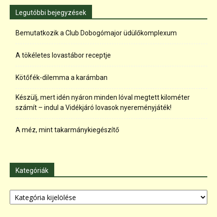
Legutóbbi bejegyzések
Bemutatkozik a Club Dobogómajor üdülőkomplexum
A tökéletes lovastábor receptje
Kötőfék-dilemma a karámban
Készülj, mert idén nyáron minden lóval megtett kilométer
számít – indul a Vidékjáró lovasok nyereményjáték!
A méz, mint takarmánykiegészítő
Kategóriák
Kategóriák