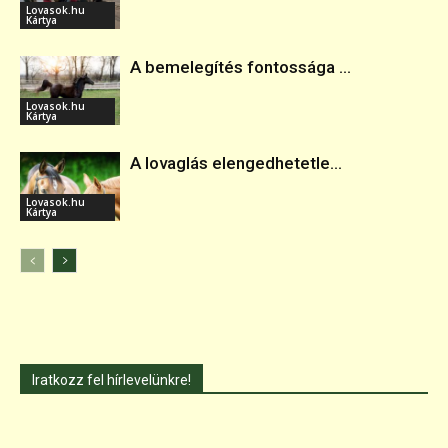
Lovasok.hu
Kártya
A bemelegítés fontossága ...
Lovasok.hu
Kártya
A lovaglás elengedhetetle...
Lovasok.hu
Kártya
Iratkozz fel hírlevelünkre!