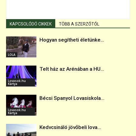
KAPCSOLÓDÓ CIKKEK
TÖBB A SZERZŐTŐL
Hogyan segítheti életünke...
LOLA
Telt ház az Arénában a HU...
Lovasok.hu
Kártya
Bécsi Spanyol Lovasiskola...
Lovasok.hu
Kártya
Kedvcsináló jövőbeli lova...