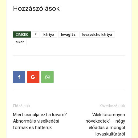
Hozzászólások
CÍMKÉK
*
kártya
lovaglás
lovasok.hu kártya
siker
Előző cikk
Következő cikk
Miért csinálja ezt a lovam?
“Akik lósörényen
Abnormális viselkedési
növekedtek” – négy
formák és hátterük
előadás a mongol
lovaskultúráról