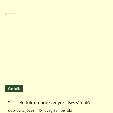
Címkék
.
Belföldi rendezvények
*
Beszámoló
dobrovitz józsef
Díjlovaglás - belföld