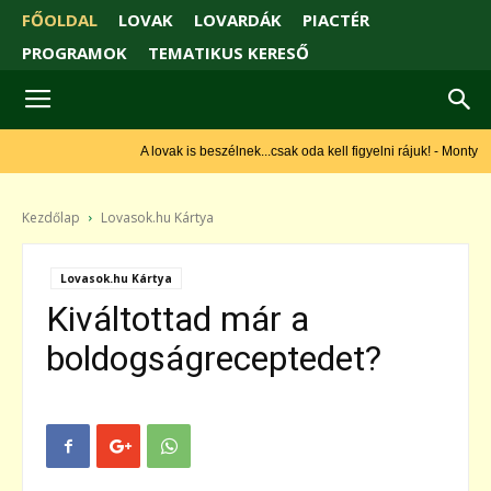
FŐOLDAL
LOVAK
LOVARDÁK
PIACTÉR
PROGRAMOK
TEMATIKUS KERESŐ
A lovak is beszélnek...csak oda kell figyelni rájuk! - Monty
Roberts
Kezdőlap
Lovasok.hu Kártya
Lovasok.hu Kártya
Kiváltottad már a
boldogságreceptedet?