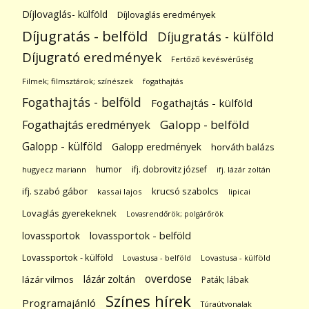
Díjlovaglás- külföld
Díjlovaglás eredmények
Díjugratás - belföld
Díjugratás - külföld
Díjugrató eredmények
Fertőző kevésvérűség
Filmek; filmsztárok; színészek
fogathajtás
Fogathajtás - belföld
Fogathajtás - külföld
Galopp - belföld
Fogathajtás eredmények
Galopp - külföld
Galopp eredmények
horváth balázs
humor
ifj. dobrovitz józsef
hugyecz mariann
ifj. lázár zoltán
ifj. szabó gábor
krucsó szabolcs
kassai lajos
lipicai
Lovaglás gyerekeknek
Lovasrendőrök; polgárőrök
lovassportok
lovassportok - belföld
Lovassportok - külföld
Lovastusa - belföld
Lovastusa - külföld
overdose
lázár zoltán
lázár vilmos
Paták; lábak
Színes hírek
Programajánló
Túraútvonalak