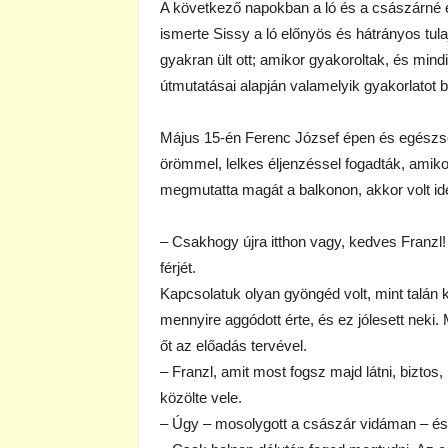
A következő napokban a ló és a császárné
ismerte Sissy a ló előnyös és hátrányos tula
gyakran ült ott; amikor gyakoroltak, és min
útmutatásai alapján valamelyik gyakorlatot 
Május 15-én Ferenc József épen és egészsé
örömmel, lelkes éljenzéssel fogadták, amik
megmutatta magát a balkonon, akkor volt ide
– Csakhogy újra itthon vagy, kedves Franzl! 
férjét.
Kapcsolatuk olyan gyöngéd volt, mint talán
mennyire aggódott érte, és ez jólesett neki. 
őt az előadás tervével.
– Franzl, amit most fogsz majd látni, biztos
közölte vele.
– Úgy – mosolygott a császár vidáman – és