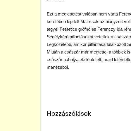
Ezt a meglepetést valóban nem várta Feren
keretében lép fel! Már csak az hiányzott vol
tegye! Festetics grófnő és Ferenczy Ida rémü
Segélykérő pillantásokat vetettek a császárr
Legközelebb, amikor pillantása találkozott 
Miután a császár már megtette, a többiek is 
császár páholya elé léptetett, majd letérdelte
manézsból.
Hozzászólások