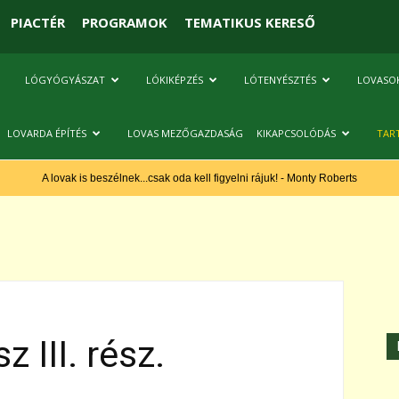
PIACTÉR
PROGRAMOK
TEMATIKUS KERESŐ
LÓGYÓGYÁSZAT
LÓKIKÉPZÉS
LÓTENYÉSZTÉS
LOVASO
LOVARDA ÉPÍTÉS
LOVAS MEZŐGAZDASÁG
KIKAPCSOLÓDÁS
TAR
A lovak is beszélnek...csak oda kell figyelni rájuk! - Monty Roberts
z III. rész.