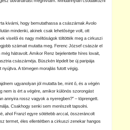
egész udvartartást meghívtam. Mindannyian csodálkozni
bírta kivárni, hogy bemutathassa a császárnak Avolo
tán mindenki, akinek csak lehetősége volt, ott
evek viselői és nagy méltóságok töltötték meg a cirkuszi
legjobb számait mutatta meg. Ferenc József császár el
 még hátravolt. Amikor Renz bejelentette híres lovait,
usztria császárnéja. Büszkén lépdelt be új paripája
nyújtva. A tömegen morajlás futott végig.
ajdnem ugyanolyan jól mutatta be, mint ő, és a végén
g nem is ért a végére, amikor különös szorongást
lán annyira rossz vagyok a nyeregben?” – töprengett.
inálja. Csakhogy senki sem merészelt tapsolni.
elé, ahol Franzl egyre sötétebb arccal, összeráncolt
sz termet, éles ellentétben a cirkuszi zenekar hangos