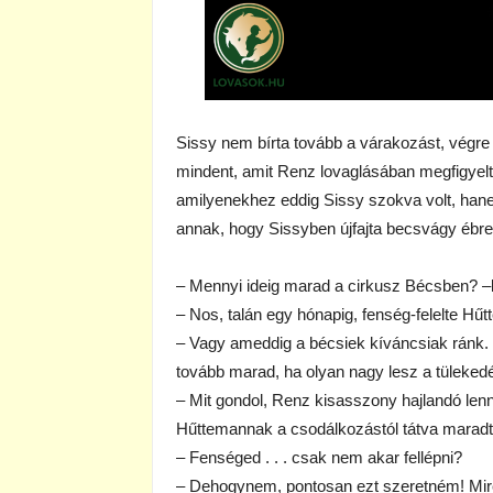
Sissy nem bírta tovább a várakozást, végre 
mindent, amit Renz lovaglásában megfigyelt
amilyenekhez eddig Sissy szokva volt, hanem 
annak, hogy Sissyben újfajta becsvágy ébre
– Mennyi ideig marad a cirkusz Bécsben? –k
– Nos, talán egy hónapig, fenség-felelte Hű
– Vagy ameddig a bécsiek kíváncsiak ránk. D
tovább marad, ha olyan nagy lesz a tülekedé
– Mit gondol, Renz kisasszony hajlandó lenn
Hűttemannak a csodálkozástól tátva maradt
– Fenséged . . . csak nem akar fellépni?
– Dehogynem, pontosan ezt szeretném! Mire 