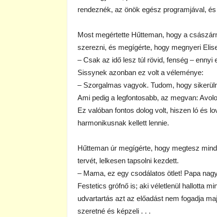
rendeznék, az önök egész programjával, és
Most megértette Hűtteman, hogy a császárn
szerezni, és megígérte, hogy megnyeri Elis
– Csak az idő lesz túl rövid, fenség – ennyi e
Sissynek azonban ez volt a véleménye:
– Szorgalmas vagyok. Tudom, hogy sikerülni
Ami pedig a legfontosabb, az megvan: Avol
Ez valóban fontos dolog volt, hiszen ló és 
harmonikusnak kellett lennie.
Hűtteman úr megígérte, hogy megtesz minden
tervét, lelkesen tapsolni kezdett.
– Mama, ez egy csodálatos ötlet! Papa nagy
Festetics grófnő is; aki véletlenül hallotta 
udvartartás azt az előadást nem fogadja ma
szeretné és képzeli . . .