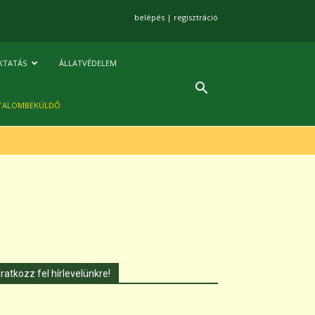
belépés
|
regisztráció
KTATÁS
ÁLLATVÉDELEM
TALOMBEKÜLDŐ
Iratkozz fel hírlevelünkre!