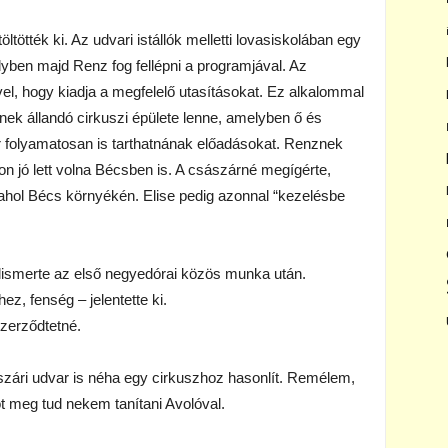
tötték ki. Az udvari istállók melletti lovasiskolában egy
melyben majd Renz fog fellépni a programjával. Az
vel, hogy kiadja a megfelelő utasításokat. Ez alkalommal
nek állandó cirkuszi épülete lenne, amelyben ő és
r folyamatosan is tarthatnának előadásokat. Renznek
on jó lett volna Bécsben is. A császárné megígérte,
lahol Bécs környékén. Elise pedig azonnal “kezelésbe
 elismerte az első negyedórai közös munka után.
z, fenség – jelentette ki.
zerződtetné.
zári udvar is néha egy cirkuszhoz hasonlít. Remélem,
t meg tud nekem tanítani Avolóval.