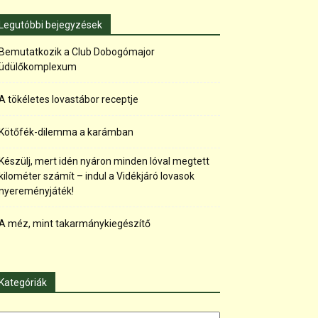
Legutóbbi bejegyzések
Bemutatkozik a Club Dobogómajor
üdülőkomplexum
A tökéletes lovastábor receptje
Kötőfék-dilemma a karámban
Készülj, mert idén nyáron minden lóval megtett
kilométer számít – indul a Vidékjáró lovasok
nyereményjáték!
A méz, mint takarmánykiegészítő
Kategóriák
tegóriák