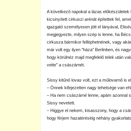
A következő napokat a lázas előkészületek töl
kicsinyített cirkuszi arénát építettek fel, a
igazgató személyesen jött el lányával, Elisé
megjegyezte, milyen szép is lenne, ha Bécs
cirkusza bármikor felléphetnének, vagy aká
már volt egy ilyen “háza” Berlinben, és nagy
hogy körülnéz majd megfelelő telek után va
vette” a császárnét.
Sissy kitűnő lovas volt, ezt a műlovarnő is
– Önnek kifejezetten nagy tehetsége van ehhe
– Ha nem császárné lenne, apám azonnal s
Sissy nevetett.
– Higgye el nekem, kisasszony, hogy a csás
hogy férjem hazatéréséig néhány gyakorlato