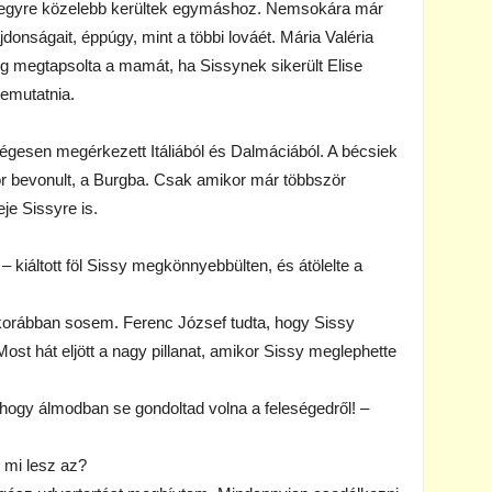
 egyre közelebb kerültek egymáshoz. Nemsokára már
jdonságait, éppúgy, mint a többi lováét. Mária Valéria
dig megtapsolta a mamát, ha Sissynek sikerült Elise
bemutatnia.
gesen megérkezett Itáliából és Dalmáciából. A bécsiek
or bevonult, a Burgba. Csak amikor már többször
je Sissyre is.
– kiáltott föl Sissy megkönnyebbülten, és átölelte a
 korábban sosem. Ferenc József tudta, hogy Sissy
Most hát eljött a nagy pillanat, amikor Sissy meglephette
, hogy álmodban se gondoltad volna a feleségedről! –
 mi lesz az?