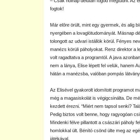
– Csak holnap délután fogod megtudni. Az 
fogtok!
Már előre örült, mint egy gyermek, és alig 
nyergében a lovaglótudományát. Másnap délu
tolongott az udvari istállók körül. Fényes n
manézs körüli páholyokat. Renz direktor a 
volt ragadtatva a programtól. A java azonban
nem a lánya, Elise lépett fel velük, hanem A
hátán a manézsba, valóban pompás látványt 
Az Elisével gyakorolt idomított programot m
még a magasiskolát is végigcsinálta. De mé
kezdett érezni. “Miért nem tapsol senki? Ta
Pedig biztos volt benne, hogy ragyogóan cs
Mindenki félve pillantott a császári páholy f
homlokkal ült. Bénító csönd ülte meg az egé
játékával.