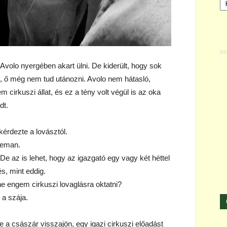
Avolo nyergében akart ülni. De kiderült, hogy sok
, ő még nem tud utánozni. Avolo nem hátasló,
cirkuszi állat, és ez a tény volt végül is az oka
dt.
érdezte a lovásztól.
tteman.
e az is lehet, hogy az igazgató egy vagy két héttel
s, mint eddig.
e engem cirkuszi lovaglásra oktatni?
 a szája.
a császár visszajön, egy igazi cirkuszi előadást