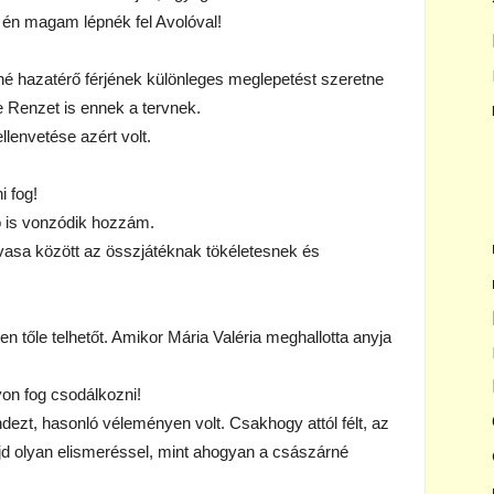
 én magam lépnék fel Avolóval!
é hazatérő férjének különleges meglepetést szeretne
e Renzet is ennek a tervnek.
llenvetése azért volt.
 fog!
o is vonzódik hozzám.
lovasa között az összjátéknak tökéletesnek és
 tőle telhetőt. Amikor Mária Valéria meghallotta anyja
on fog csodálkozni!
mindezt, hasonló véleményen volt. Csakhogy attól félt, az
jd olyan elismeréssel, mint ahogyan a császárné