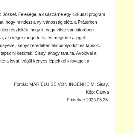
c József. Felesége, a császárné egy cirkuszi program
na, hogy mindezt a nyilvánosság előtt, a Práterben
lten észlelték, hogy itt nagy vihar van kitörőben.
a, aki végre megértette, és megtörte a jeget.
Sissyével, kényszeredetten elmosolyodott és tapsolt.
tapsolni kezdtek. Sissy, ahogy tanulta, Avolóval a
tte a lovat, végül kényes léptekkel kilovagolt a
Forrás: MARIELUISE VON INGENHEIM: Sissy.
Kép: Canva
Frissítve: 2023.05.26.