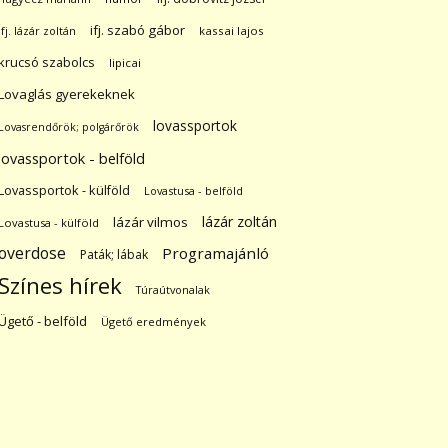
ifj. szabó gábor
ifj. lázár zoltán
kassai lajos
krucsó szabolcs
lipicai
Lovaglás gyerekeknek
lovassportok
Lovasrendőrök; polgárőrök
lovassportok - belföld
Lovassportok - külföld
Lovastusa - belföld
lázár zoltán
lázár vilmos
Lovastusa - külföld
overdose
Programajánló
Paták; lábak
Színes hírek
Túraútvonalak
Ügető - belföld
Ügető eredmények