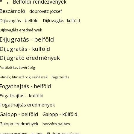
.
Belföldi rendezvények
*
Beszámoló
dobrovitz józsef
Díjlovaglás - belföld
Díjlovaglás- külföld
Díjlovaglás eredmények
Díjugratás - belföld
Díjugratás - külföld
Díjugrató eredmények
Fertőző kevésvérűség
Filmek; filmsztárok; színészek
fogathajtás
Fogathajtás - belföld
Fogathajtás - külföld
Fogathajtás eredmények
Galopp - belföld
Galopp - külföld
Galopp eredmények
horváth balázs
humor
ifj. dobrovitz józsef
hugyecz mariann