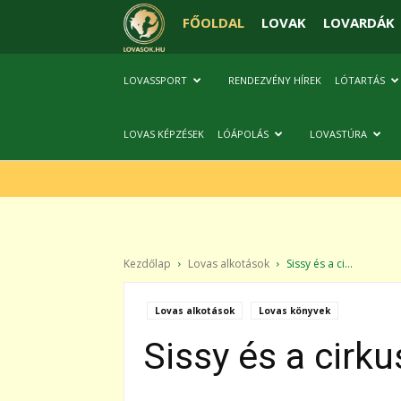
FŐOLDAL
LOVAK
LOVARDÁK
LOVASSPORT
RENDEZVÉNY HÍREK
LÓTARTÁS
LOVAS KÉPZÉSEK
LÓÁPOLÁS
LOVASTÚRA
Kezdőlap
Lovas alkotások
Sissy és a ci...
Lovas alkotások
Lovas könyvek
Sissy és a cirkus