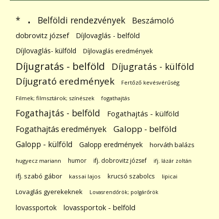
.
Belföldi rendezvények
*
Beszámoló
dobrovitz józsef
Díjlovaglás - belföld
Díjlovaglás- külföld
Díjlovaglás eredmények
Díjugratás - belföld
Díjugratás - külföld
Díjugrató eredmények
Fertőző kevésvérűség
Filmek; filmsztárok; színészek
fogathajtás
Fogathajtás - belföld
Fogathajtás - külföld
Galopp - belföld
Fogathajtás eredmények
Galopp - külföld
Galopp eredmények
horváth balázs
humor
ifj. dobrovitz józsef
hugyecz mariann
ifj. lázár zoltán
ifj. szabó gábor
krucsó szabolcs
kassai lajos
lipicai
Lovaglás gyerekeknek
Lovasrendőrök; polgárőrök
lovassportok
lovassportok - belföld