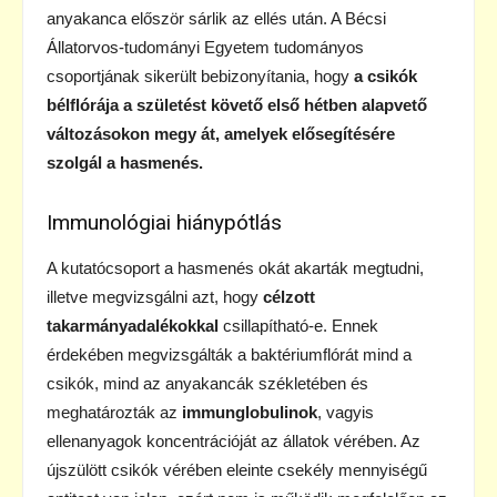
anyakanca először sárlik az ellés után. A Bécsi
Állatorvos-tudományi Egyetem tudományos
csoportjának sikerült bebizonyítania, hogy
a csikók
bélflórája a születést követő első hétben alapvető
változásokon megy át, amelyek elősegítésére
szolgál a hasmenés.
Immunológiai hiánypótlás
A kutatócsoport a hasmenés okát akarták megtudni,
illetve megvizsgálni azt, hogy
célzott
takarmányadalékokkal
csillapítható-e. Ennek
érdekében megvizsgálták a baktériumflórát mind a
csikók, mind az anyakancák székletében és
meghatározták az
immunglobulinok
, vagyis
ellenanyagok koncentrációját az állatok vérében. Az
újszülött csikók vérében eleinte csekély mennyiségű