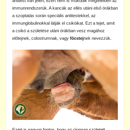
antitest van jelen, ezért nem is működik megfelelően az
immunrendszerük. A kancák az ellés utáni első órákban
a szoptatás során speciális antitestekkel, az
immunglobulinokkal látják el csikóikat. Ezt a tejet, amit
a csikó a születése utáni órákban vesz magához
előtejnek, colostrumnak, vagy
föcstej
nek nevezzük.
Ezért is nagyon fontos, hogy az újonnan született