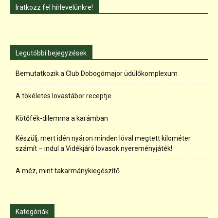
Iratkozz fel hírlevelünkre!
Legutóbbi bejegyzések
Bemutatkozik a Club Dobogómajor üdülőkomplexum
A tökéletes lovastábor receptje
Kötőfék-dilemma a karámban
Készülj, mert idén nyáron minden lóval megtett kilométer
számít – indul a Vidékjáró lovasok nyereményjáték!
A méz, mint takarmánykiegészítő
Kategóriák