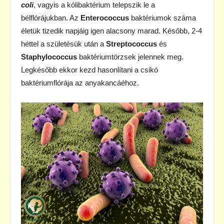
coli
, vagyis a kólibaktérium telepszik le a
bélflórájukban. Az
Enterococcus
baktériumok száma
életük tizedik napjáig igen alacsony marad. Később, 2-4
héttel a születésük után a
Streptococcus
és
Staphylococcus
baktériumtörzsek jelennek meg.
Legkésőbb ekkor kezd hasonlítani a csikó
baktériumflórája az anyakancáéhoz.