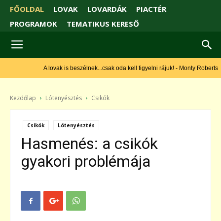
FŐOLDAL
LOVAK
LOVARDÁK
PIACTÉR
PROGRAMOK
TEMATIKUS KERESŐ
A lovak is beszélnek...csak oda kell figyelni rájuk! - Monty Roberts
Kezdőlap
Lótenyésztés
Csikók
Csikók
Lótenyésztés
Hasmenés: a csikók
gyakori problémája