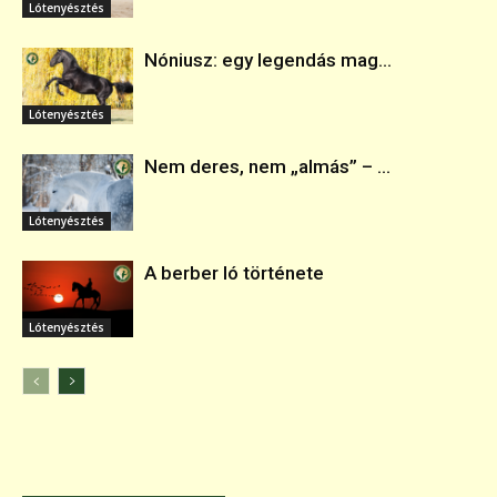
Lótenyésztés
Nóniusz: egy legendás mag...
Lótenyésztés
Nem deres, nem „almás” – ...
Lótenyésztés
A berber ló története
Lótenyésztés