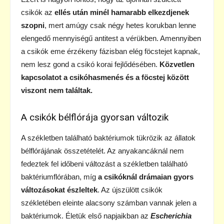
csikók az
ellés után minél hamarabb elkezdjenek
szopni
, mert amúgy csak négy hetes korukban lenne
elengedő mennyiségű antitest a vérükben. Amennyiben
a csikók eme érzékeny fázisban elég föcstejet kapnak,
nem lesz gond a csikó korai fejlődésében.
Közvetlen
kapcsolatot a csikóhasmenés és a föcstej között
viszont nem találtak.
A csikók bélflórája gyorsan változik
A székletben található baktériumok tükrözik az állatok
bélflórájának összetételét. Az anyakancáknál nem
fedeztek fel időbeni változást a székletben található
baktériumflórában, míg
a csikóknál drámaian gyors
változásokat észleltek
. Az újszülött csikók
székletében eleinte alacsony számban vannak jelen a
baktériumok. Életük első napjaikban az
Escherichia