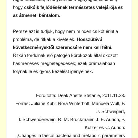
hogy
csikóik fejlődésének természetes velejárója ez
az átmeneti bántalom
.
Persze azt is tudjuk, hogy nem minden csikót érint a
probléma, de ritkák a kivételek.
Hosszútávú
következményektől szerencsére nem kell félni.
Ritkán fordulnak elő patogén kórokozók által okozott
hasmenéses megbetegedések; ezek drámaiabban
folynak le és gyors kezelést igényelnek.
Fordította: Deák Anette Stefanie, 2011.11.23.
Forrás: Juliane Kuhl, Nora Winterhoff, Manuela Wulf, F.
J. Schweigert,
I. Schwendenwein, R. M. Bruckmaier, J. E. Aurich, P.
Kutzer és C. Aurich:
„Changes in faecal bacteria and metabolic parameters