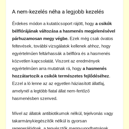
A nem-kezelés néha a legjobb kezelés
Érdekes módon a kutatócsoport rájött, hogy
a csikók
bélflórájának változása a hasmenés megjelenésével
párhuzamosan megy végbe.
Ezek még csak óvatos
feltevések, további vizsgálatok kellenek ahhoz, hogy
egyértelműen feltárhassák a bélflóra és a hasmenés
közvetlen kapcsolatát. Viszont az eredmények
egyértelműen arra mutatnak rá, hogy
a hasmenés
hozzátartozik a csikók természetes fejlődéséhez
.
Ezzel a ló lenne az az egyetlen háziasított állatfaj,
amelynél a legtöbb fiatal állat nem-fertőző
hasmenésben szenved.
Mivel az állatok antibiotikumok nélkül, tejelvonás vagy
takarmánykiegészítők nélkül is gyorsan
regenerálódnak, a tenyésztők megnyugodhatnának,