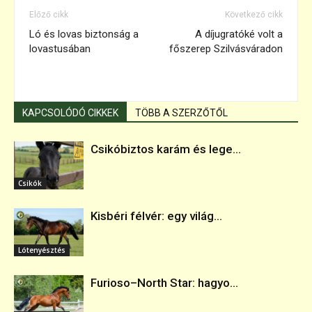
Előző cikk
Következő cikk
Ló és lovas biztonság a
A díjugratóké volt a
lovastusában
főszerep Szilvásváradon
KAPCSOLÓDÓ CIKKEK
TÖBB A SZERZŐTŐL
Csikóbiztos karám és lege...
Csikók
Kisbéri félvér: egy világ...
Lótenyésztés
Furioso–North Star: hagyo...