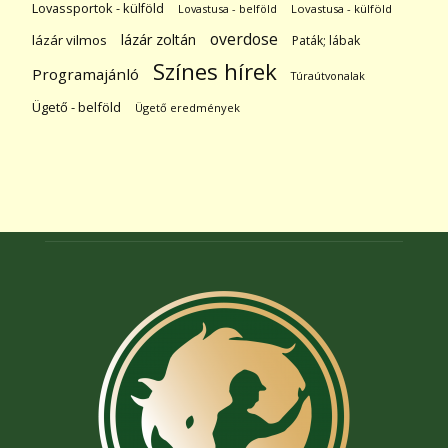
Lovassportok - külföld
Lovastusa - belföld
Lovastusa - külföld
overdose
lázár zoltán
lázár vilmos
Paták; lábak
Színes hírek
Programajánló
Túraútvonalak
Ügető - belföld
Ügető eredmények