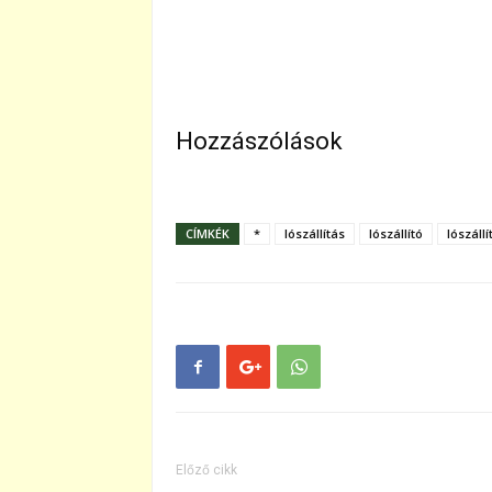
Hozzászólások
CÍMKÉK
*
lószállítás
lószállító
lószáll
Előző cikk