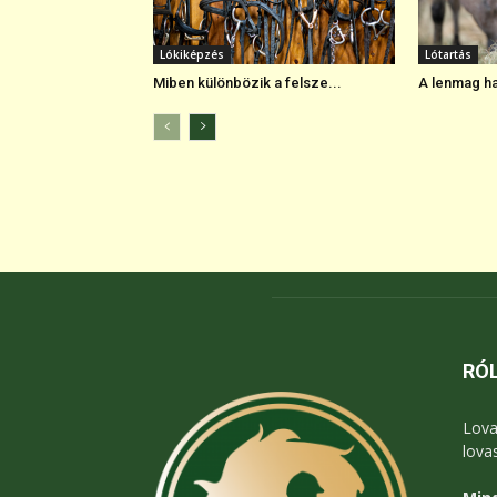
Lókiképzés
Lótartás
Miben különbözik a felsze...
A lenmag hat
RÓ
Lova
lova