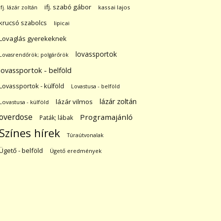
ifj. szabó gábor
ifj. lázár zoltán
kassai lajos
krucsó szabolcs
lipicai
Lovaglás gyerekeknek
lovassportok
Lovasrendőrök; polgárőrök
lovassportok - belföld
Lovassportok - külföld
Lovastusa - belföld
lázár zoltán
lázár vilmos
Lovastusa - külföld
overdose
Programajánló
Paták; lábak
Színes hírek
Túraútvonalak
Ügető - belföld
Ügető eredmények