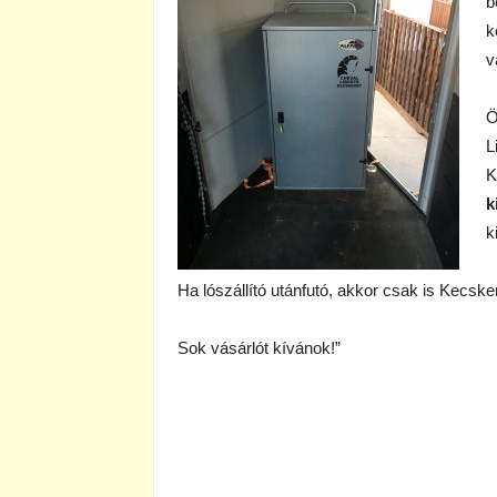
b
k
v
Ö
L
K
k
k
Ha lószállító utánfutó, akkor csak is Kecsk
Sok vásárlót kívánok!”