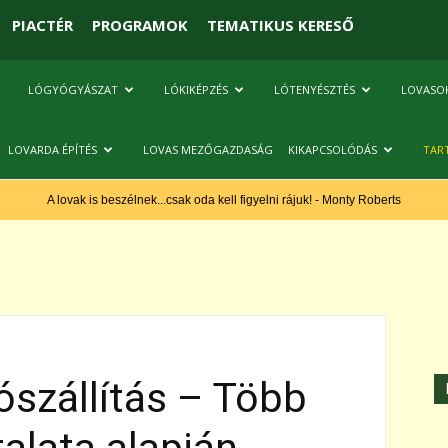
PIACTÉR
PROGRAMOK
TEMATIKUS KERESŐ
LÓGYÓGYÁSZAT
LÓKIKÉPZÉS
LÓTENYÉSZTÉS
LOVASO
LOVARDA ÉPÍTÉS
LOVAS MEZŐGAZDASÁG
KIKAPCSOLÓDÁS
TAR
A lovak is beszélnek...csak oda kell figyelni rájuk! - Monty Roberts
 lószállítás – Több