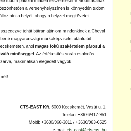
ele tudom pakolni minden felszerelésem! Mobilitásának
öszönhetően a versenyhelyszínen is könnyedén tudom
áltoztatni a helyét, ahogy a helyzet megköveteli.
sszegezve tehát bátran ajánlom mindenkinek a Cheval
iberté magyarországi márkaképviselet utánfutóit
ecskeméten, ahol
magas fokú szakértelem párosul a
iváló minőséggel
. Az értékesítés során csalódás
izárva, maximálisan elégedett vagyok.
emét!
CTS-EAST Kft.
6000 Kecskemét, Vasút u. 1.
Telefon: +3676/417-951
Mobil: +3630/968-3811 / +3630/983-6525
e-mail:
cts-east@ctseast.hu