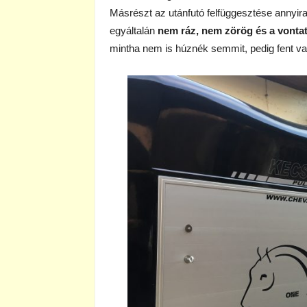
Másrészt az utánfutó felfüggesztése annyira 
egyáltalán
nem ráz, nem zörög és a vontat
mintha nem is húznék semmit, pedig fent van