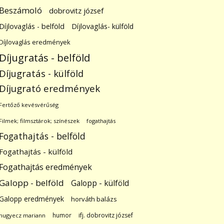
Beszámoló
dobrovitz józsef
Díjlovaglás - belföld
Díjlovaglás- külföld
Díjlovaglás eredmények
Díjugratás - belföld
Díjugratás - külföld
Díjugrató eredmények
Fertőző kevésvérűség
Filmek; filmsztárok; színészek
fogathajtás
Fogathajtás - belföld
Fogathajtás - külföld
Fogathajtás eredmények
Galopp - belföld
Galopp - külföld
Galopp eredmények
horváth balázs
humor
ifj. dobrovitz józsef
hugyecz mariann