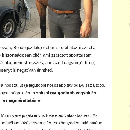
ovam, Bendegúz kifejezetten szeret utazni ezzel a
 biztonságosan
elfér, ami szeretett sporttársam
általán
nem stresszes
, ami azért nagyon jó dolog,
senyt is negatívan érintheti.
 hosszú út (a legutóbbi hosszabb táv oda-vissza több,
Bajnokságra),
én is sokkal nyugodtabb vagyok és
i a megmérettetésre
.
 Mini nyeregszekrény is tökéletes választás volt! Az
tánfutóban tökéletesen elfér és könnyedén, átláthatóan