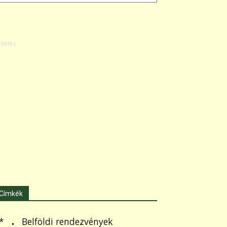
Címkék
.
Belföldi rendezvények
*