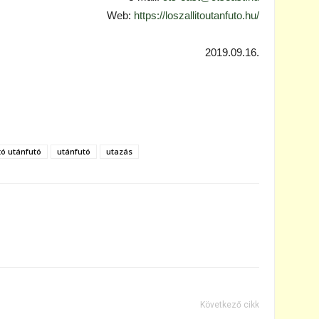
Web:
https://loszallitoutanfuto.hu/
2019.09.16.
ító utánfutó
utánfutó
utazás
Következő cikk