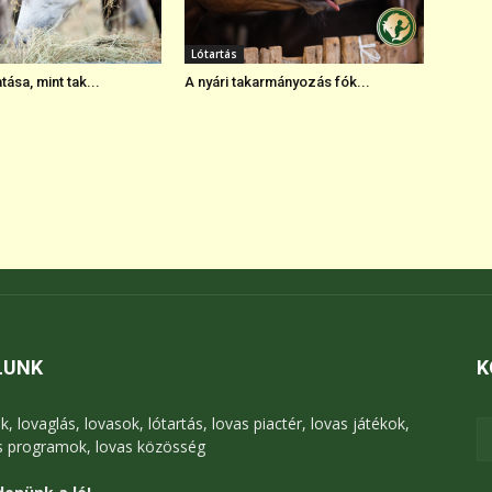
Lótartás
ása, mint tak...
A nyári takarmányozás fók...
LUNK
K
k, lovaglás, lovasok, lótartás, lovas piactér, lovas játékok,
s programok, lovas közösség