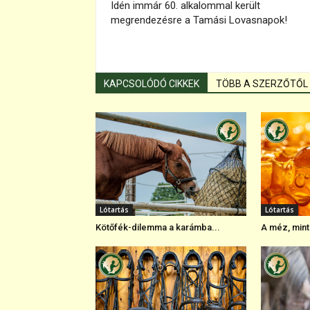
Idén immár 60. alkalommal került
megrendezésre a Tamási Lovasnapok!
KAPCSOLÓDÓ CIKKEK
TÖBB A SZERZŐTŐL
Lótartás
Lótartás
Kötőfék-dilemma a karámba...
A méz, mint