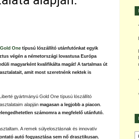
alata alapján.
 Gold One
típusú lószállító utánfutónkat egyik
sztus végén a németországi lovastusa Európa
edüli magyarként kvalifikálta magát! A tartalmas út
sztalatait, amit most szeretnénk nektek is
Liberté gyártmányú Gold One típusú lószállító
pasztalataim alapján
magasan a legjobb a piacon
.
elengedhetetlen számomra a megfelelő utánfutó.
asztaltam. A remek súlyelosztásnak és innovatív
Ka
ontató autó fogyasztása sem nő drasztikusan.