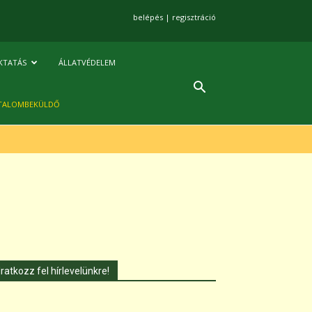
belépés
|
regisztráció
KTATÁS
ÁLLATVÉDELEM
TALOMBEKÜLDŐ
Iratkozz fel hírlevelünkre!