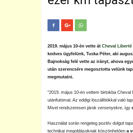
ezer km tapaszt
2019. május 10-én vette át
Cheval Liberté
kedves ügyfelünk, Tuska Péter, aki augu
Bajnokság felé vette az irányt, ahova egy
után szerencsére megosztotta velünk tapa
megmutatni.
“2019. május 10-én vettem birtokba Cheval 
utánfutómat. Az eddigi lószállítókkal való ta
Mivel rendszeresen járok versenyekre, így
Használat során rengeteg pozitív dolgot tap
technikai megoldásoknak köszönhetően
a v