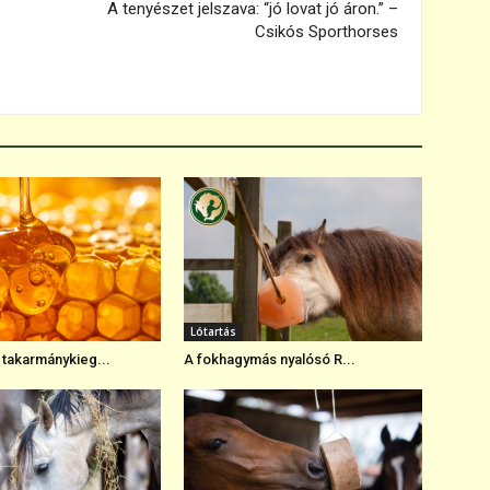
A tenyészet jelszava: “jó lovat jó áron.” –
Csikós Sporthorses
Lótartás
 takarmánykieg...
A fokhagymás nyalósó R...