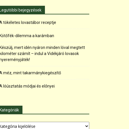
Legutóbbi bejegyzések
A tökéletes lovastábor receptje
Kötőfék-dilemma a karámban
Készülj, mert idén nyáron minden lóval megtett
kilométer számít – indul a Vidékjáró lovasok
nyereményjáték!
A méz, mint takarmánykiegészítő
A lóúsztatás módjai és előnyei
Kategóriák
tegóriák