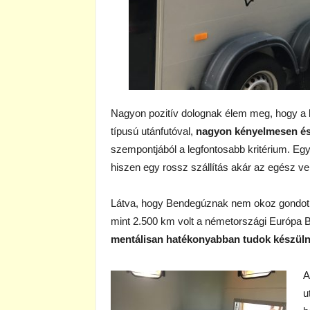
Nagyon pozitív dolognak élem meg, hogy a l
típusú utánfutóval,
nagyon kényelmesen és
szempontjából a legfontosabb kritérium.
Egy
hiszen egy rossz szállítás akár az egész ver
Látva, hogy Bendegúznak nem okoz gondot a
mint 2.500 km volt a németországi Európa 
mentálisan hatékonyabban tudok készüln
A
u