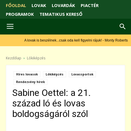
FŐOLDAL
LOVAK
LOVARDÁK
PIACTÉR
PROGRAMOK
TEMATIKUS KERESŐ
A lovak is beszélnek...csak oda kell figyelni rájuk! - Monty Roberts
Kezdőlap
Lókiképzés
Híres lovasok
Lókiképzés
Lovassportok
Rendezvény hírek
Sabine Oettel: a 21.
század ló és lovas
boldogságáról szól