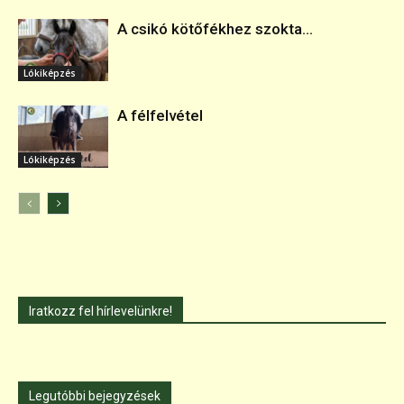
A csikó kötőfékhez szokta...
Lókiképzés
A félfelvétel
Lókiképzés
Iratkozz fel hírlevelünkre!
Legutóbbi bejegyzések