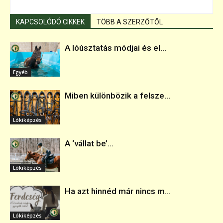
KAPCSOLÓDÓ CIKKEK
TÖBB A SZERZŐTŐL
A lóúsztatás módjai és el...
Egyéb
Miben különbözik a felsze...
Lókiképzés
A ‘vállat be’...
Lókiképzés
Ha azt hinnéd már nincs m...
Lókiképzés