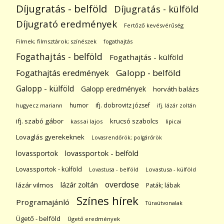
Díjugratás - belföld
Díjugratás - külföld
Díjugrató eredmények
Fertőző kevésvérűség
Filmek; filmsztárok; színészek
fogathajtás
Fogathajtás - belföld
Fogathajtás - külföld
Galopp - belföld
Fogathajtás eredmények
Galopp - külföld
Galopp eredmények
horváth balázs
humor
ifj. dobrovitz józsef
hugyecz mariann
ifj. lázár zoltán
ifj. szabó gábor
krucsó szabolcs
kassai lajos
lipicai
Lovaglás gyerekeknek
Lovasrendőrök; polgárőrök
lovassportok
lovassportok - belföld
Lovassportok - külföld
Lovastusa - belföld
Lovastusa - külföld
overdose
lázár zoltán
lázár vilmos
Paták; lábak
Színes hírek
Programajánló
Túraútvonalak
Ügető - belföld
Ügető eredmények