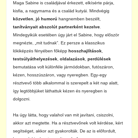
Maga Sabine is családjával érkezett, elkísérte párja,
kisfia, a nagymama és a család kutyái. Mindvégig
közvetlen
,
jó humorú
hangnemben beszélt,
tanítványait abszolút partnerként kezelve
.
Mindegyikük esetében úgy járt el Sabine, hogy először
megnézte, „mit tudnak”. Ez persze a klasszikus
lókiképzés fényében főképp
hosszhajlítások
,
testsúlyáthelyezések
,
oldalazások
,
perdülések
bemutatása volt különféle jármódokban, futószáron,
kézen, hosszúszáron, vagy nyeregben. Egy-egy
résztvevő több alkalommal is szerepelt a két nap alatt,
így legtöbbjüket láthattuk kézen és nyeregben is
dolgozni.
Ha úgy látta, hogy valahol van mit javítani, csiszolni,
akkor azt megtette. Ha a résztvevőnek volt kérdése, kért
segítséget, akkor azt gyakorolták. De az is előfordult,