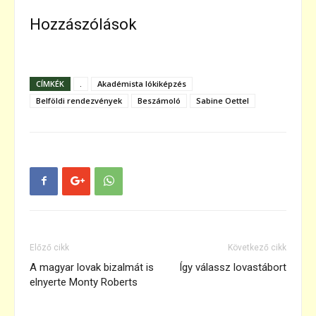
Hozzászólások
CÍMKÉK
.
Akadémista lókiképzés
Belföldi rendezvények
Beszámoló
Sabine Oettel
Előző cikk
Következő cikk
A magyar lovak bizalmát is
Így válassz lovastábort
elnyerte Monty Roberts