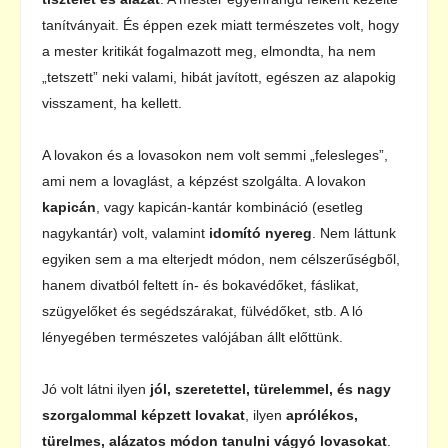
tanítványait. És éppen ezek miatt természetes volt, hogy
a mester kritikát fogalmazott meg, elmondta, ha nem
„tetszett” neki valami, hibát javított, egészen az alapokig
visszament, ha kellett.
A lovakon és a lovasokon nem volt semmi „felesleges”,
ami nem a lovaglást, a képzést szolgálta. A lovakon
kapicán
, vagy kapicán-kantár kombináció (esetleg
nagykantár) volt, valamint
idomító
nyereg
. Nem láttunk
egyiken sem a ma elterjedt módon, nem célszerűségből,
hanem divatból feltett ín- és bokavédőket, fáslikat,
szügyelőket és segédszárakat, fülvédőket, stb. A ló
lényegében természetes valójában állt előttünk.
Jó volt látni ilyen
jól, szeretettel, türelemmel, és nagy
szorgalommal képzett lovakat
, ilyen
aprólékos,
türelmes, alázatos módon tanulni vágyó lovasokat
.