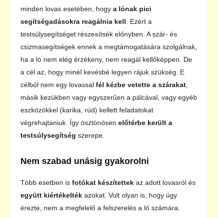
minden lovas esetében, hogy
a lónak pici
segítségadásokra reagálnia kell
. Ezért a
testsúlysegítséget részesítsék előnyben. A szár- és
csizmasegítségek ennek a megtámogatására szolgálnak,
ha a ló nem elég érzékeny, nem reagál kellőképpen. De
a cél az, hogy minél kevésbé legyen rájuk szükség. E
célból nem egy lovassal
fél kézbe vetette a szárakat
,
másik kezükben vagy egyszerűen a pálcával, vagy egyéb
eszközökkel (karika, rúd) kellett feladatokat
végrehajtaniuk. Így ösztönösen
előtérbe került a
testsúlysegítség
szerepe.
Nem szabad unásig gyakorolni
Több esetben is
fotókat készítettek
az adott lovasról és
együtt kiértékelték
azokat. Volt olyan is, hogy úgy
érezte, nem a megfelelő a felszerelés a ló számára.