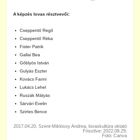
A képzés lovas résztvevői:
Cseppentő Regő
Cseppentő Réka
Fister Patrik
Gallai Bea
Gőblyös István
Gulyás Eszter
Kovács Fanni
Lukács Lehel
Ruszák Mátyás
Sárvári Evelin
Szirtes Bence
2017.04.20. Szent-Miklóssy Andrea, lovaskultúra oktató
Frissítve: 2022.08.29.
Fotó: Canva