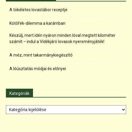
A tökéletes lovastábor receptje
Kötőfék-dilemma a karámban
Készülj, mert idén nyáron minden lóval megtett kilométer
számít – indul a Vidékjáró lovasok nyereményjáték!
A méz, mint takarmánykiegészítő
A lóúsztatás módjai és előnyei
Kategóriák
Kategóriák