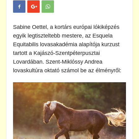
Sabine Oettel, a kortárs európai lókiképzés
egyik legtiszteltebb mestere, az Esquela
Equitabilis lovasakadémia alapítója kurzust
tartott a Kajászó-Szentpéterpusztai
Lovardában. Szent-Miklóssy Andrea
lovaskultúra oktató számol be az élményről: