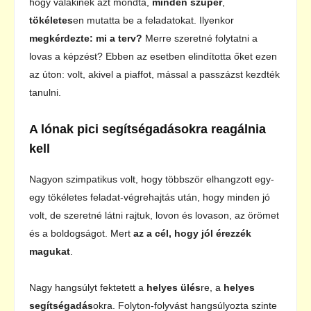
hogy valakinek azt mondta,
minden szuper
,
tökéletes
en mutatta be a feladatokat. Ilyenkor
megkérdezte: mi a terv?
Merre szeretné folytatni a
lovas a képzést? Ebben az esetben elindította őket ezen
az úton: volt, akivel a piaffot, mással a passzázst kezdték
tanulni.
A lónak pici segítségadásokra reagálnia
kell
Nagyon szimpatikus volt, hogy többször elhangzott egy-
egy tökéletes feladat-végrehajtás után, hogy minden jó
volt, de szeretné látni rajtuk, lovon és lovason, az örömet
és a boldogságot. Mert
az a cél, hogy jól érezzék
magukat
.
Nagy hangsúlyt fektetett a
helyes ülés
re, a
helyes
segítségadás
okra. Folyton-folyvást hangsúlyozta szinte