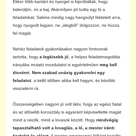
Ekkor több kantárt és nyerget is kipróbáltak, hogy
kiderüljön, mi a baj. Akármilyen jól tudta egy ló a
feladatokat, Sabine mindig nagy hangsúlyt fektetett arra,
hogy nyugodt legyen, ne „idegből” dolgozzon, ne húzza
fel magát.
Nehéz feladatok gyakorlásakor nagyon fontosnak
tartotta, hogy
a legkisebb jó
, a helyes feladatmegoldás
irányába mutató mozdulatot is egyértelműen
meg kell
dicsérni
.
Nem szabad unásig gyakorolni egy
feladatot
, a kellő időben abba kell hagyni, és később
visszatérni rá.
Összességében nagyon jó volt látni, hogy az egész fiatal
és az idősebb korosztály is egyaránt képviseltette magát
mind a nézők, mind a lovasok között. Hogy
mindvégig
tapasztalható volt a lovaglás, a ló, a mester iránti
tisztelet és alázat
. A mester egyenrangú félként kezelte