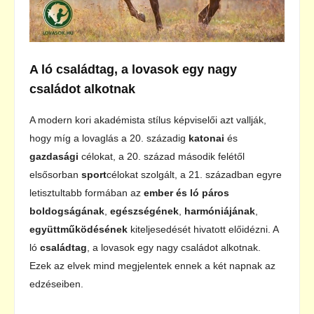
A ló családtag, a lovasok egy nagy
családot alkotnak
A modern kori akadémista stílus képviselői azt vallják,
hogy míg a lovaglás a 20. századig
katonai
és
gazdasági
célokat, a 20. század második felétől
elsősorban
sport
célokat szolgált, a 21. században egyre
letisztultabb formában az
ember és ló páros
boldogságának
,
egészségének
,
harmóniájának
,
együttműködésének
kiteljesedését hivatott előidézni. A
ló
családtag
, a lovasok egy nagy családot alkotnak.
Ezek az elvek mind megjelentek ennek a két napnak az
edzéseiben.