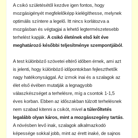
A csikó születésétől kezdve igen fontos, hogy
mozgásigényét megfelelőképp kielégíthesse, melynek
optimális színtere a legelő. Itt nincs korlátozva a
mozgásban és végtagjai a lehető legtermészetesebb
terhelést kapják.
A csikó életének első két éve
meghatározó későbbi teljesítménye szempontjából
.
A test különböző szövetei eltérő időben érnek, ami azt
is jelenti, hogy különböző időpontokban fejleszthetők
nagy hatékonysággal. Az izmok inai és a szalagok az
élet első évében mutatják a legnagyobb
válaszkészséget a terhelésre, míg a csontok 1-1,5
éves korban. Ebben az időszakban túlzott terhelésnek
nem szabad kitenni a csikót, mivel
a túlerőltetés
legalább olyan káros, mint a mozgásszegény tartás
.
A növésben levő inak, szalagok alkalmazkodó
képessége sokkal jobb, mint az érett inaké, de sajnos