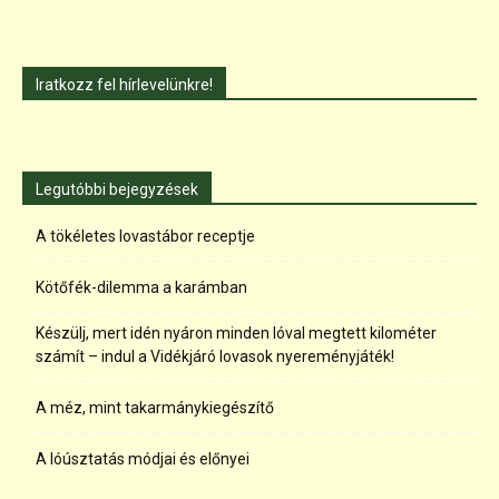
Iratkozz fel hírlevelünkre!
Legutóbbi bejegyzések
A tökéletes lovastábor receptje
Kötőfék-dilemma a karámban
Készülj, mert idén nyáron minden lóval megtett kilométer
számít – indul a Vidékjáró lovasok nyereményjáték!
A méz, mint takarmánykiegészítő
A lóúsztatás módjai és előnyei