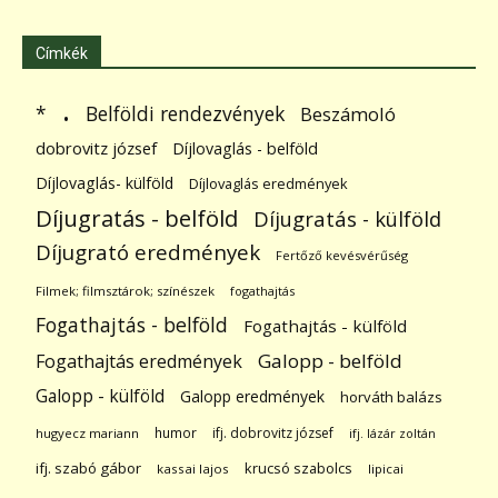
Címkék
.
Belföldi rendezvények
*
Beszámoló
dobrovitz józsef
Díjlovaglás - belföld
Díjlovaglás- külföld
Díjlovaglás eredmények
Díjugratás - belföld
Díjugratás - külföld
Díjugrató eredmények
Fertőző kevésvérűség
Filmek; filmsztárok; színészek
fogathajtás
Fogathajtás - belföld
Fogathajtás - külföld
Galopp - belföld
Fogathajtás eredmények
Galopp - külföld
Galopp eredmények
horváth balázs
humor
ifj. dobrovitz józsef
hugyecz mariann
ifj. lázár zoltán
ifj. szabó gábor
krucsó szabolcs
kassai lajos
lipicai