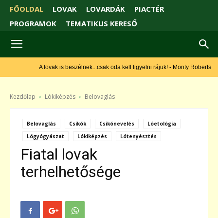
FŐOLDAL
LOVAK
LOVARDÁK
PIACTÉR
PROGRAMOK
TEMATIKUS KERESŐ
A lovak is beszélnek...csak oda kell figyelni rájuk! - Monty Roberts
Kezdőlap
Lókiképzés
Belovaglás
Belovaglás
Csikók
Csikónevelés
Lóetológia
Lógyógyászat
Lókiképzés
Lótenyésztés
Fiatal lovak
terhelhetősége