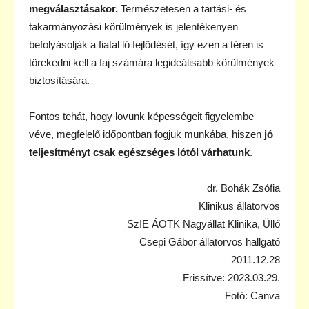
megválasztásakor.
Természetesen a tartási- és
takarmányozási körülmények is jelentékenyen
befolyásolják a fiatal ló fejlődését, így ezen a téren is
törekedni kell a faj számára legideálisabb körülmények
biztosítására.
Fontos tehát, hogy lovunk képességeit figyelembe
véve, megfelelő időpontban fogjuk munkába, hiszen
jó
teljesítményt csak egészséges lótól várhatunk
.
dr. Bohák Zsófia
Klinikus állatorvos
SzIE ÁOTK Nagyállat Klinika, Üllő
Csepi Gábor állatorvos hallgató
2011.12.28
Frissítve: 2023.03.29.
Fotó: Canva