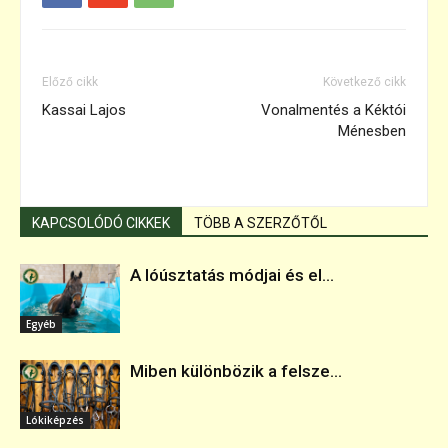
Előző cikk
Következő cikk
Kassai Lajos
Vonalmentés a Kéktói
Ménesben
KAPCSOLÓDÓ CIKKEK
TÖBB A SZERZŐTŐL
A lóúsztatás módjai és el...
Egyéb
Miben különbözik a felsze...
Lókiképzés