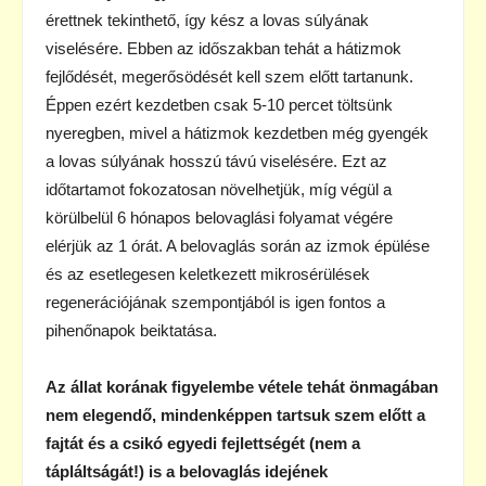
érettnek tekinthető, így kész a lovas súlyának
viselésére. Ebben az időszakban tehát a hátizmok
fejlődését, megerősödését kell szem előtt tartanunk.
Éppen ezért kezdetben csak 5-10 percet töltsünk
nyeregben, mivel a hátizmok kezdetben még gyengék
a lovas súlyának hosszú távú viselésére. Ezt az
időtartamot fokozatosan növelhetjük, míg végül a
körülbelül 6 hónapos belovaglási folyamat végére
elérjük az 1 órát. A belovaglás során az izmok épülése
és az esetlegesen keletkezett mikrosérülések
regenerációjának szempontjából is igen fontos a
pihenőnapok beiktatása.
Az állat korának figyelembe vétele tehát önmagában
nem elegendő, mindenképpen tartsuk szem előtt a
fajtát és a csikó egyedi fejlettségét (nem a
tápláltságát!) is a belovaglás idejének