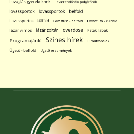
Lovaglás gyerekeknek
Lovasrendőrök; polgárőrök
lovassportok
lovassportok - belföld
Lovassportok - külföld
Lovastusa - belföld
Lovastusa - külföld
overdose
lázár zoltán
lázár vilmos
Paták; lábak
Színes hírek
Programajánló
Túraútvonalak
Ügető - belföld
Ügető eredmények