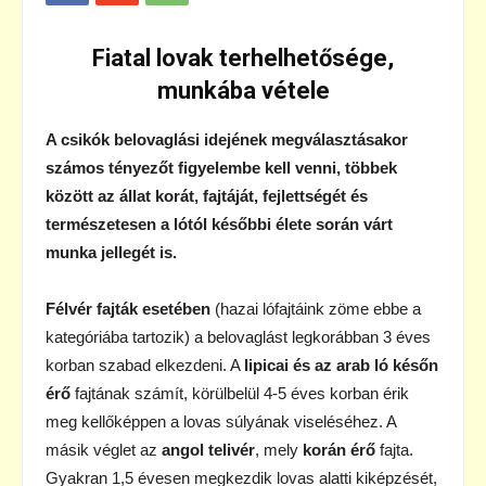
Fiatal lovak terhelhetősége,
munkába vétele
A csikók belovaglási idejének megválasztásakor
számos tényezőt figyelembe kell venni, többek
között az állat korát, fajtáját, fejlettségét és
természetesen a lótól későbbi élete során várt
munka jellegét is.
Félvér fajták esetében
(hazai lófajtáink zöme ebbe a
kategóriába tartozik) a belovaglást legkorábban 3 éves
korban szabad elkezdeni. A
lipicai és az arab ló későn
érő
fajtának számít, körülbelül 4-5 éves korban érik
meg kellőképpen a lovas súlyának viseléséhez. A
másik véglet az
angol telivér
, mely
korán érő
fajta.
Gyakran 1,5 évesen megkezdik lovas alatti kiképzését,