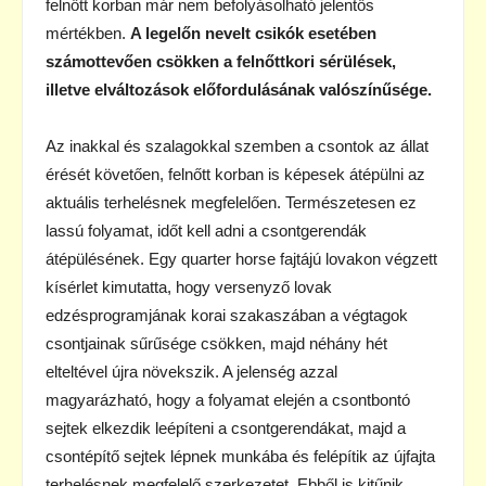
felnőtt korban már nem befolyásolható jelentős
mértékben.
A legelőn nevelt csikók esetében
számottevően csökken a felnőttkori sérülések,
illetve elváltozások előfordulásának valószínűsége.
Az inakkal és szalagokkal szemben a csontok az állat
érését követően, felnőtt korban is képesek átépülni az
aktuális terhelésnek megfelelően. Természetesen ez
lassú folyamat, időt kell adni a csontgerendák
átépülésének. Egy quarter horse fajtájú lovakon végzett
kísérlet kimutatta, hogy versenyző lovak
edzésprogramjának korai szakaszában a végtagok
csontjainak sűrűsége csökken, majd néhány hét
elteltével újra növekszik. A jelenség azzal
magyarázható, hogy a folyamat elején a csontbontó
sejtek elkezdik leépíteni a csontgerendákat, majd a
csontépítő sejtek lépnek munkába és felépítik az újfajta
terhelésnek megfelelő szerkezetet. Ebből is kitűnik,