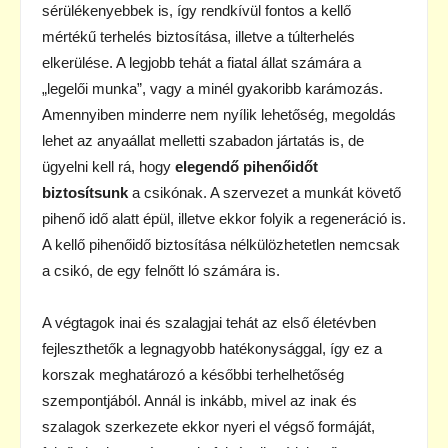
sérülékenyebbek is, így rendkívül fontos a kellő
mértékű terhelés biztosítása, illetve a túlterhelés
elkerülése. A legjobb tehát a fiatal állat számára a
„legelői munka”, vagy a minél gyakoribb karámozás.
Amennyiben minderre nem nyílik lehetőség, megoldás
lehet az anyaállat melletti szabadon jártatás is, de
ügyelni kell rá, hogy
elegendő pihenőidőt
biztosítsunk
a csikónak. A szervezet a munkát követő
pihenő idő alatt épül, illetve ekkor folyik a regeneráció is.
A kellő pihenőidő biztosítása nélkülözhetetlen nemcsak
a csikó, de egy felnőtt ló számára is.
A végtagok inai és szalagjai tehát az első életévben
fejleszthetők a legnagyobb hatékonysággal, így ez a
korszak meghatározó a későbbi terhelhetőség
szempontjából. Annál is inkább, mivel az inak és
szalagok szerkezete ekkor nyeri el végső formáját,