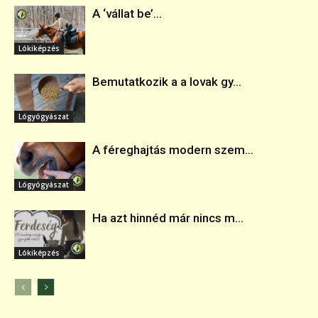
A ‘vállat be’...
Lókiképzés
Bemutatkozik a a lovak gy...
Lógyógyászat
A féreghajtás modern szem...
Lógyógyászat
Ha azt hinnéd már nincs m...
Lókiképzés