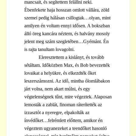
mancsait, és segítettem felállni neki.
Ébenfekete haja hosszan omlott vállára, zöld
szemei pedig hálásan csillogtak…olyan, mint
amilyen én voltam ennyi idősen. A bokszban
álló öreg kancára néztem, és halvány mosoly
jelent meg szám szegletében…Gyémánt. Én
is rajta tanultam lovagolni.
Eleresztettem a kislányt, és tovább
sétáltam. Időközben Max, és Bob bevezették
lovaikat a helyükre, és elkezdték őket
leszerszámozni. Az idő, mintha ólomlábakon
járt volna, nem akart múlni, és egy
végtelenségnek tűnt, mire végeztek. Alaposan
lemosták a zablát, finoman ráterítették az
izzasztót a nyeregre, elpakolták az
ínvédőket…felrémlett előttem, amikor én
végeztem ugyanezeket a teendőket hasonló