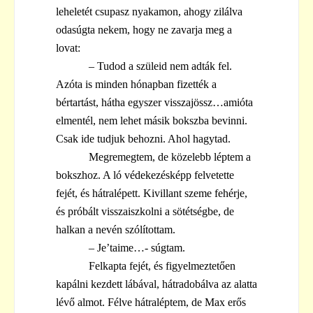
leheletét csupasz nyakamon, ahogy zilálva
odasúgta nekem, hogy ne zavarja meg a
lovat:
– Tudod a szüleid nem adták fel.
Azóta is minden hónapban fizették a
bértartást, hátha egyszer visszajössz…amióta
elmentél, nem lehet másik bokszba bevinni.
Csak ide tudjuk behozni. Ahol hagytad.
Megremegtem, de közelebb léptem a
bokszhoz. A ló védekezésképp felvetette
fejét, és hátralépett. Kivillant szeme fehérje,
és próbált visszaiszkolni a sötétségbe, de
halkan a nevén szólítottam.
– Je’taime…- súgtam.
Felkapta fejét, és figyelmeztetően
kapálni kezdett lábával, hátradobálva az alatta
lévő almot. Félve hátraléptem, de Max erős