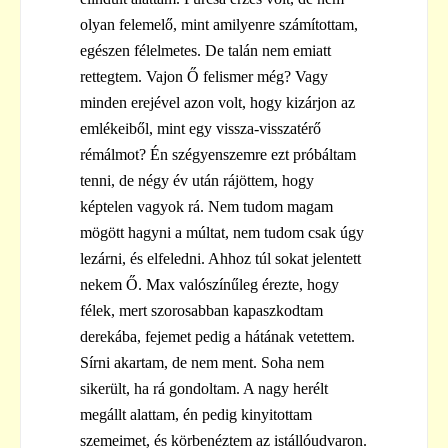
olyan felemelő, mint amilyenre számítottam,
egészen félelmetes. De talán nem emiatt
rettegtem. Vajon Ő felismer még? Vagy
minden erejével azon volt, hogy kizárjon az
emlékeiből, mint egy vissza-visszatérő
rémálmot? Én szégyenszemre ezt próbáltam
tenni, de négy év után rájöttem, hogy
képtelen vagyok rá. Nem tudom magam
mögött hagyni a múltat, nem tudom csak úgy
lezárni, és elfeledni. Ahhoz túl sokat jelentett
nekem Ő. Max valószínűleg érezte, hogy
félek, mert szorosabban kapaszkodtam
derekába, fejemet pedig a hátának vetettem.
Sírni akartam, de nem ment. Soha nem
sikerült, ha rá gondoltam. A nagy herélt
megállt alattam, én pedig kinyitottam
szemeimet, és körbenéztem az istállóudvaron.