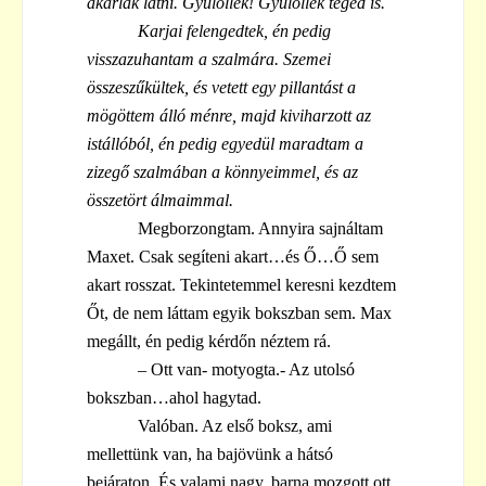
akarlak látni. Gyűlöllek! Gyűlöllek téged is.
Karjai felengedtek, én pedig
visszazuhantam a szalmára. Szemei
összeszűkültek, és vetett egy pillantást a
mögöttem álló ménre, majd kiviharzott az
istállóból, én pedig egyedül maradtam a
zizegő szalmában a könnyeimmel, és az
összetört álmaimmal.
Megborzongtam. Annyira sajnáltam
Maxet. Csak segíteni akart…és Ő…Ő sem
akart rosszat. Tekintetemmel keresni kezdtem
Őt, de nem láttam egyik bokszban sem. Max
megállt, én pedig kérdőn néztem rá.
– Ott van- motyogta.- Az utolsó
bokszban…ahol hagytad.
Valóban. Az első boksz, ami
mellettünk van, ha bajövünk a hátsó
bejáraton. És valami nagy, barna mozgott ott.