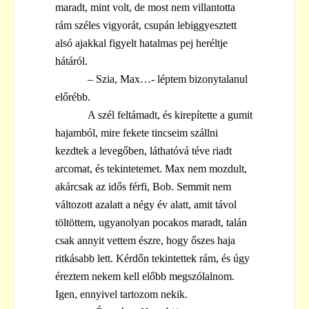
maradt, mint volt, de most nem villantotta
rám széles vigyorát, csupán lebiggyesztett
alsó ajakkal figyelt hatalmas pej heréltje
hátáról.
– Szia, Max…- léptem bizonytalanul
előrébb.
A szél feltámadt, és kirepítette a gumit
hajamból, mire fekete tincseim szállni
kezdtek a levegőben, láthatóvá téve riadt
arcomat, és tekintetemet. Max nem mozdult,
akárcsak az idős férfi, Bob. Semmit nem
változott azalatt a négy év alatt, amit távol
töltöttem, ugyanolyan pocakos maradt, talán
csak annyit vettem észre, hogy őszes haja
ritkásabb lett. Kérdőn tekintettek rám, és úgy
éreztem nekem kell előbb megszólalnom.
Igen, ennyivel tartozom nekik.