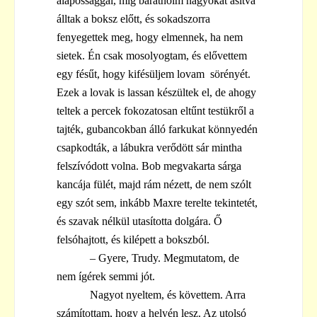
alapossággal, míg barátnőim nagyokat ásítva
álltak a boksz előtt, és sokadszorra
fenyegettek meg, hogy elmennek, ha nem
sietek. Én csak mosolyogtam, és elővettem
egy fésűt, hogy kifésüljem lovam sörényét.
Ezek a lovak is lassan készültek el, de ahogy
teltek a percek fokozatosan eltűnt testükről a
tajték, gubancokban álló farkukat könnyedén
csapkodták, a lábukra verődött sár mintha
felszívódott volna. Bob megvakarta sárga
kancája fülét, majd rám nézett, de nem szólt
egy szót sem, inkább Maxre terelte tekintetét,
és szavak nélkül utasította dolgára. Ő
felsóhajtott, és kilépett a bokszból.
– Gyere, Trudy. Megmutatom, de
nem ígérek semmi jót.
Nagyot nyeltem, és követtem. Arra
számítottam, hogy a helyén lesz. Az utolsó