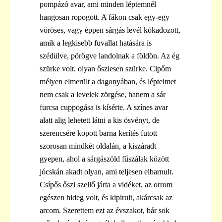
pompázó avar, ami minden léptemnél
hangosan ropogott. A fákon csak egy-egy
vöröses, vagy éppen sárgás levél kókadozott,
amik a legkisebb fuvallat hatására is
szédülve, pörögve landolnak a földön. Az ég
szürke volt, olyan ősziesen szürke. Cipőm
mélyen elmerült a dagonyában, és lépteimet
nem csak a levelek zörgése, hanem a sár
furcsa cuppogása is kísérte. A színes avar
alatt alig lehetett látni a kis ösvényt, de
szerencsére kopott barna kerítés futott
szorosan mindkét oldalán, a kiszáradt
gyepen, ahol a sárgászöld fűszálak között
jócskán akadt olyan, ami teljesen elbarnult.
Csípős őszi szellő járta a vidéket, az orrom
egészen hideg volt, és kipirult, akárcsak az
arcom. Szerettem ezt az évszakot, bár sok