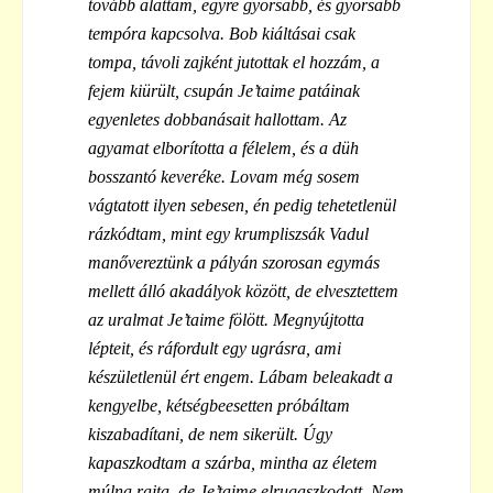
tovább alattam, egyre gyorsabb, és gyorsabb
tempóra kapcsolva. Bob kiáltásai csak
tompa, távoli zajként jutottak el hozzám, a
fejem kiürült, csupán Je’taime patáinak
egyenletes dobbanásait hallottam. Az
agyamat elborította a félelem, és a düh
bosszantó keveréke. Lovam még sosem
vágtatott ilyen sebesen, én pedig tehetetlenül
rázkódtam, mint egy krumpliszsák Vadul
manővereztünk a pályán szorosan egymás
mellett álló akadályok között, de elvesztettem
az uralmat Je’taime fölött. Megnyújtotta
lépteit, és ráfordult egy ugrásra, ami
készületlenül ért engem. Lábam beleakadt a
kengyelbe, kétségbeesetten próbáltam
kiszabadítani, de nem sikerült. Úgy
kapaszkodtam a szárba, mintha az életem
múlna rajta, de Je’taime elrugaszkodott. Nem