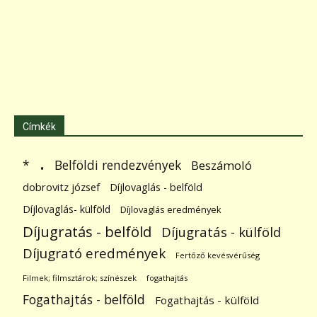
Címkék
.
Belföldi rendezvények
*
Beszámoló
dobrovitz józsef
Díjlovaglás - belföld
Díjlovaglás- külföld
Díjlovaglás eredmények
Díjugratás - belföld
Díjugratás - külföld
Díjugrató eredmények
Fertőző kevésvérűség
Filmek; filmsztárok; színészek
fogathajtás
Fogathajtás - belföld
Fogathajtás - külföld