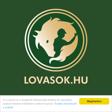
A Lovasok.hu a megfelelő felhasználói élmény és személyre
RÓLUNK
Megértettem
szabott tartalom érdekében sütiket használ.
További információk
a sütikről