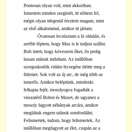
Pontosan olyan volt, mint akkoriban.
Ismertem minden szegletét, itt nőttem fel,
mégis olyan idegenül éreztem magam, mint
az első alkalommal, amikor itt jártam.
Óvatosan lecsúsztam a ló oldalán, és
arrébb léptem, hogy Max is le tudjon szállni.
Bob intett, hogy kövessem őket, én pedig
lassan utánuk indultam. Az istállóban
szorgoskodók vidám fecsegése ütötte meg a
fülemet. Sok volt az új arc, de még több az
ismerős. Amikor beléptünk, mindenki
felkapta fejét, mosolyogva fogadták a
visszatérő Bobot és Maxet, de ugyanez a
mosoly fagyott néhányak arcára, amikor
megláttak engem utánuk somfordálni.
Felismertek, tudom, hogy felismertek. Az
istállóban megfagyott az élet, csupán az a