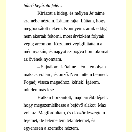
hátsó bejárata felé…
Kirázott a hideg, és mélyen Je’taime
szemébe néztem. Láttam rajta. Láttam, hogy
megbocsátott nekem. Könnyeim, amik eddig
nem akartak feltörni, most árvízként folytak
végig arcomon. Kezeimet végigfuttattam a
mén nyakán, és nagyot szipogva homlokomat
az övének nyomtam.
– Sajnálom, Je’taime…én…én olyan
makacs voltam, és önző. Nem hittem benned.
Fogadj vissza magadhoz, kérlek! Ígérem,
minden más lesz.
Halkan horkantott, majd arrébb lépett,
hogy megszemlélhesse a bejövő alakot. Max
volt az. Megfordultam, és először leszegtem
fejemet, de felemeltem tekintetemet, és
egyenesen a szemébe néztem.