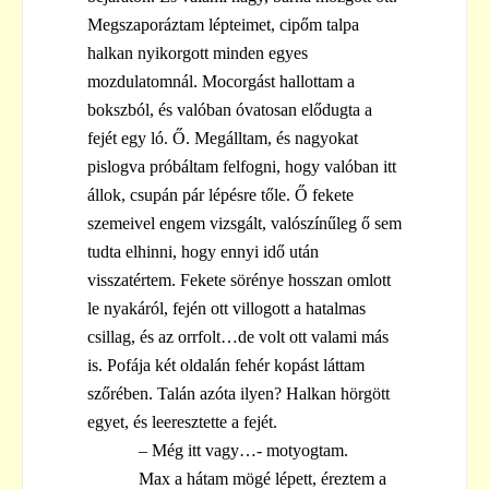
Megszaporáztam lépteimet, cipőm talpa
halkan nyikorgott minden egyes
mozdulatomnál. Mocorgást hallottam a
bokszból, és valóban óvatosan elődugta a
fejét egy ló. Ő. Megálltam, és nagyokat
pislogva próbáltam felfogni, hogy valóban itt
állok, csupán pár lépésre tőle. Ő fekete
szemeivel engem vizsgált, valószínűleg ő sem
tudta elhinni, hogy ennyi idő után
visszatértem. Fekete sörénye hosszan omlott
le nyakáról, fején ott villogott a hatalmas
csillag, és az orrfolt…de volt ott valami más
is. Pofája két oldalán fehér kopást láttam
szőrében. Talán azóta ilyen? Halkan hörgött
egyet, és leeresztette a fejét.
– Még itt vagy…- motyogtam.
Max a hátam mögé lépett, éreztem a