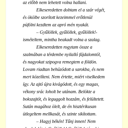
az előbb nem lehetett volna hallani.
Elkeseredetten dobtam el a szár végét,
és ökölbe szorított kezeimmel erőtlenül
püfölni kezdtem az apró mén nyakát.
– Gyűlöllek, gyűlöllek, gyűlöllek!-
ismételtem, mintha beakadt volna a szalag.
Elkeseredetten rogytam össze a
szalmában a térdembe nyilalló fájdalomtól,
és nagyokat szipogva remegtem a földön.
Lovam riadtan behúzódott a sarokba, és nem
mert közelíteni. Nem értette, miért viselkedem
így. Az ajtó újra kivágódott, és egy magas,
vékony srác loholt be utánam. Belökte a
bokszajtót, és leguggolt hozzám, és felültetett.
Sután magához ölelt, de én hisztérikusan
ütlegeltem mellkasát, és szinte sikítottam.
– Hagyj békén! Tűnj innen! Nem