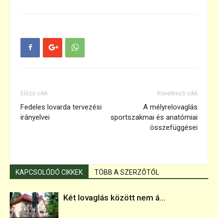
Előző cikk
Következő cikk
Fedeles lovarda tervezési
A mélyrelovaglás
irányelvei
sportszakmai és anatómiai
összefüggései
KAPCSOLÓDÓ CIKKEK
TÖBB A SZERZŐTŐL
Két lovaglás között nem á...