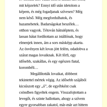
mit képzelek? Ennyi idő után idetolom a
képem, és még fogadjanak szívesen? Még
nem késő. Még megfordulhatok, és
hazamehetek. Badarságokat beszélek…
otthon vagyok. Tétován hátraléptem, és
lassan hátat fordítottam az istállónak, hogy
elmenjek innen, ám a sors másképp akarta.
Az ösvényen két lovas jött felém, odadobva a
szárat magas lovaiknak. Két férfi, egy
idősebb, szakállas, és egy egészen fiatal,
korombéli…
Megállították lovaikat, döbbent
tekintettel mértek végig. Az idősebb szájából
kicsúszott egy „ó”, de egyébként csak
csöndben figyeltek engem. Visszafojtottam a
levegőt, és szinte hallottam, ahogy a szívem
egyre gyorsabban zakatol, már-már azt hittem