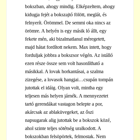
bokszban, ahogy mindig. Elképzeltem, ahogy
kidugja fejét a bokszajtó fölött, meglát, és
felnyerít. Örömmel. De semmi oka nincs az
örömre. A helyén is egy másik ló állt, egy
fekete mén, aki bizalmatlanul méregetett,
majd hátat fordított nekem. Max intett, hogy
forduljak jobbra a bokszsor végén. Az istálló
ezen része össze sem volt hasonlítható a
másikkal. A lovak horkantásai, a szalma
zizegése, a lovasok hangjai…csupán tompán
jutottak el idáig. Olyan volt, mintha egy
teljesen más helyen járnék. A mennyezetet
tartó gerendákat vastagon belepte a por,
akárcsak az ablaküvegeket, az őszi
napsugarak alig jutottak be a bokszok közé,
ahol szinte teljes sötétség uralkodott. A
bokszokban felsöpörtek, felmostak. Nem