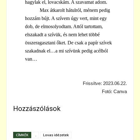
hagylak el, lovacskám. A szavamat adom.
Max átkarolt hátulról, ménem pedig
hozzám bújt. A szívem úgy vert, mint egy
dob, de elmosolyodtam. Attól tartottam,
elszakadt a szívük, és nem lehet többé
összeragasztani őket. De csak a papír szívek
szakadnak el…a mi szívünk pedig acélból
van…
Frissítve: 2023.06.22.
Fotó: Canva
Hozzászólások
CÍMKÉK
.
Lovas idézetek