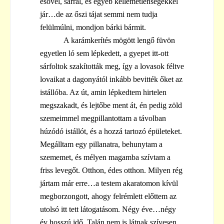
esővel, sárral, és egyéb kellemetlenségekkel
jár…de az őszi tájat semmi nem tudja
felülmúlni, mondjon bárki bármit.
A karámkerítés mögött lengő füvön
egyetlen ló sem lépkedett, a gyepet itt-ott
sárfoltok szakították meg, így a lovasok féltve
lovaikat a dagonyától inkább bevitték őket az
istállóba. Az út, amin lépkedtem hirtelen
megszakadt, és lejtőbe ment át, én pedig zöld
szemeimmel megpillantottam a távolban
húzódó istállót, és a hozzá tartozó épületeket.
Megálltam egy pillanatra, behunytam a
szememet, és mélyen magamba szívtam a
friss levegőt. Otthon, édes otthon. Milyen rég
jártam már erre…a testem akaratomon kívül
megborzongott, ahogy felrémlett előttem az
utolsó itt tett látogatásom. Négy éve…négy
év hosszú idő. Talán nem is látnak szívesen,