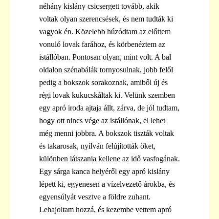
néhány kislány csicsergett tovább, akik
voltak olyan szerencsések, és nem tudták ki
vagyok én. Közelebb húzódtam az előttem
vonuló lovak farához, és körbenéztem az
istállóban. Pontosan olyan, mint volt. A bal
oldalon szénabálák tornyosulnak, jobb felől
pedig a bokszok sorakoznak, amiből új és
régi lovak kukucskáltak ki. Velünk szemben
egy apró iroda ajtaja állt, zárva, de jól tudtam,
hogy ott nincs vége az istállónak, el lehet
még menni jobbra. A bokszok tiszták voltak
és takarosak, nyílván felújították őket,
különben látszania kellene az idő vasfogának.
Egy sárga kanca helyéről egy apró kislány
lépett ki, egyenesen a vízelvezető árokba, és
egyensúlyát vesztve a földre zuhant.
Lehajoltam hozzá, és kezembe vettem apró