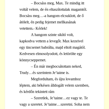
– Bocsáss meg, Max. Te mindig itt
voltál velem, de én eltaszítottalak magamtól.
Bocsáss meg…-a hangom elcsuklott, de ő
átölelt, én pedig fejemet mellkasának
vetettem.- Kérlek!
A hangom szinte sikító volt,
kapkodva vettem a levegőt. Max kezeivel
egy tincsemet babrálta, majd eltolt magától.
Kedvesen elmosolyodott, és letörölte egy
könnycseppemet.
– Én már megbocsátottam neked,
Trudy…és szerintem Je’taime is.
Megfordultam, és újra lovamhoz
léptem, aki békésen álldogált velem szemben,
és kérdőn tekintett rám
– Szeretlek, Je’taime…ez vagy te. Te
vagy a szeretet. Je’taime…szeretni. Soha nem