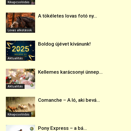
Kikapcsolódás
A tökéletes lovas fotó ny...
Lovas alkotások
Boldog újévet kívánunk!
Aktualitás
Kellemes karácsonyi ünnep...
Aktualitás
Comanche – A ló, aki bevá...
Kikapcsolódás
Pony Express – a bá...