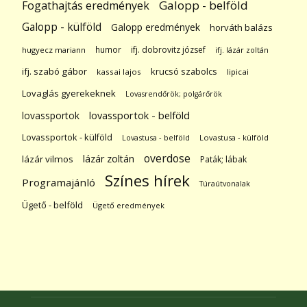
Galopp - belföld
Fogathajtás eredmények
Galopp - külföld
Galopp eredmények
horváth balázs
humor
ifj. dobrovitz józsef
hugyecz mariann
ifj. lázár zoltán
ifj. szabó gábor
krucsó szabolcs
kassai lajos
lipicai
Lovaglás gyerekeknek
Lovasrendőrök; polgárőrök
lovassportok
lovassportok - belföld
Lovassportok - külföld
Lovastusa - belföld
Lovastusa - külföld
overdose
lázár zoltán
lázár vilmos
Paták; lábak
Színes hírek
Programajánló
Túraútvonalak
Ügető - belföld
Ügető eredmények