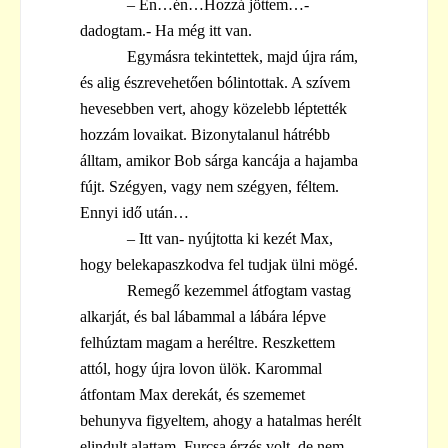
– Én…én…Hozzá jöttem…-
dadogtam.- Ha még itt van.
Egymásra tekintettek, majd újra rám,
és alig észrevehetően bólintottak. A szívem
hevesebben vert, ahogy közelebb léptették
hozzám lovaikat. Bizonytalanul hátrébb
álltam, amikor Bob sárga kancája a hajamba
fújt. Szégyen, vagy nem szégyen, féltem.
Ennyi idő után…
– Itt van- nyújtotta ki kezét Max,
hogy belekapaszkodva fel tudjak ülni mögé.
Remegő kezemmel átfogtam vastag
alkarját, és bal lábammal a lábára lépve
felhúztam magam a heréltre. Reszkettem
attól, hogy újra lovon ülök. Karommal
átfontam Max derekát, és szememet
behunyva figyeltem, ahogy a hatalmas herélt
elindult alattam. Furcsa érzés volt, de nem