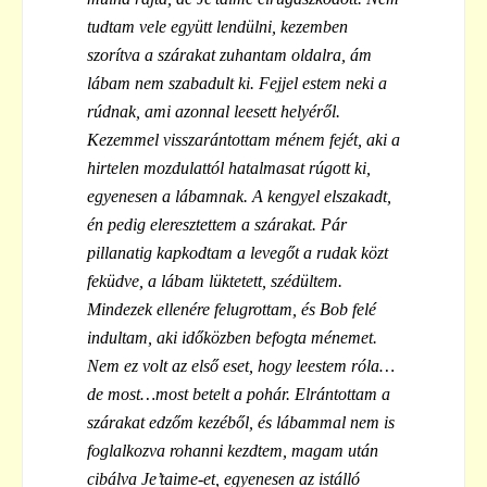
tudtam vele együtt lendülni, kezemben
szorítva a szárakat zuhantam oldalra, ám
lábam nem szabadult ki. Fejjel estem neki a
rúdnak, ami azonnal leesett helyéről.
Kezemmel visszarántottam ménem fejét, aki a
hirtelen mozdulattól hatalmasat rúgott ki,
egyenesen a lábamnak. A kengyel elszakadt,
én pedig eleresztettem a szárakat. Pár
pillanatig kapkodtam a levegőt a rudak közt
feküdve, a lábam lüktetett, szédültem.
Mindezek ellenére felugrottam, és Bob felé
indultam, aki időközben befogta ménemet.
Nem ez volt az első eset, hogy leestem róla…
de most…most betelt a pohár. Elrántottam a
szárakat edzőm kezéből, és lábammal nem is
foglalkozva rohanni kezdtem, magam után
cibálva Je’taime-et, egyenesen az istálló