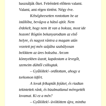
használják őket. Felrémlett előttem valami.
Valami, ami régen történt. Négy éve.
Kétségbeesetten rontottam be az
istállóba, bevágva a hátsó ajtót. Nem
érdekelt, hogy nem itt van a boksza, most ide
hozom! Rögtön bekanyarodtam az első
helyre, és nagyot rántva a magam után
vezetett pej mén szájába szabályosan
belöktem az üres bokszba. Arcom
könnyekben úszott, kapdostam a levegőt,
szemeim dühtől csillogtak.
– Gyűlöllek!- ordítottam, ahogy a
torkomon kifért.
A lovak felkapták fejüket, és riadtan
tekintettek ránk, és bizalmatlanul méregették
lovamat. Ki ez a mén?
– Gyűlöllek!- üvöltöttem újra, mintha