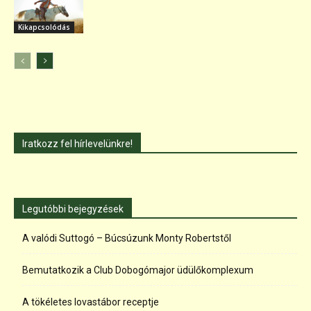
Kikapcsolódás
Iratkozz fel hírlevelünkre!
Legutóbbi bejegyzések
A valódi Suttogó – Búcsúzunk Monty Robertstől
Bemutatkozik a Club Dobogómajor üdülőkomplexum
A tökéletes lovastábor receptje