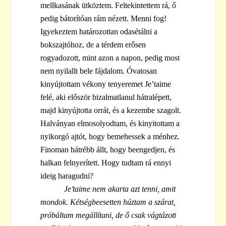
mellkasának ütköztem. Feltekintettem rá, ő
pedig bátorítóan rám nézett. Menni fog!
Igyekeztem határozottan odasétálni a
bokszajtóhoz, de a térdem erősen
rogyadozott, mint azon a napon, pedig most
nem nyilallt bele fájdalom. Óvatosan
kinyújtottam vékony tenyeremet Je’taime
felé, aki először bizalmatlanul hátralépett,
majd kinyújtotta orrát, és a kezembe szagolt.
Halványan elmosolyodtam, és kinyitottam a
nyikorgó ajtót, hogy bemehessek a ménhez.
Finoman hátrébb állt, hogy beengedjen, és
halkan felnyerített. Hogy tudtam rá ennyi
ideig haragudni?
Je’taime nem akarta azt tenni, amit
mondok. Kétségbeesetten húztam a szárat,
próbáltam megállítani, de ő csak vágtázott