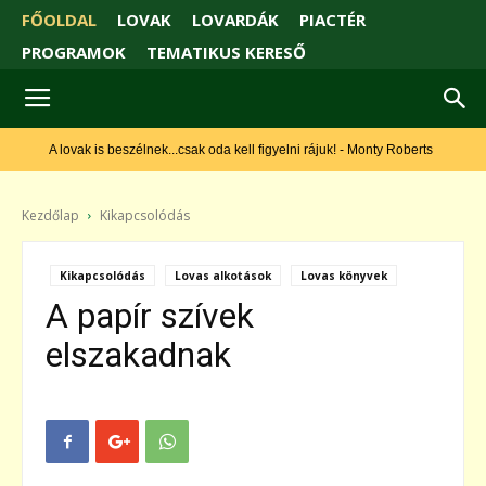
FŐOLDAL
LOVAK
LOVARDÁK
PIACTÉR
PROGRAMOK
TEMATIKUS KERESŐ
A lovak is beszélnek...csak oda kell figyelni rájuk! - Monty Roberts
Kezdőlap
Kikapcsolódás
Kikapcsolódás
Lovas alkotások
Lovas könyvek
A papír szívek
elszakadnak