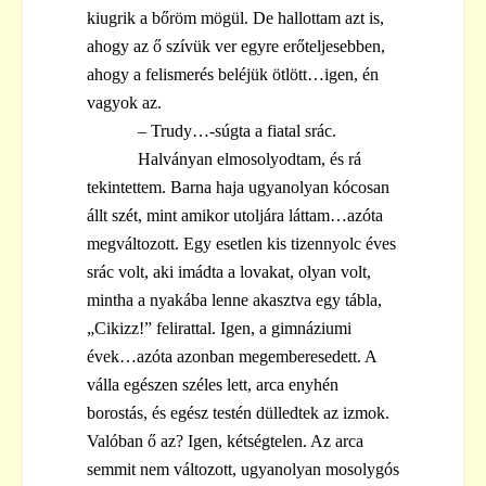
kiugrik a bőröm mögül. De hallottam azt is,
ahogy az ő szívük ver egyre erőteljesebben,
ahogy a felismerés beléjük ötlött…igen, én
vagyok az.
– Trudy…-súgta a fiatal srác.
Halványan elmosolyodtam, és rá
tekintettem. Barna haja ugyanolyan kócosan
állt szét, mint amikor utoljára láttam…azóta
megváltozott. Egy esetlen kis tizennyolc éves
srác volt, aki imádta a lovakat, olyan volt,
mintha a nyakába lenne akasztva egy tábla,
„Cikizz!” felirattal. Igen, a gimnáziumi
évek…azóta azonban megemberesedett. A
válla egészen széles lett, arca enyhén
borostás, és egész testén dülledtek az izmok.
Valóban ő az? Igen, kétségtelen. Az arca
semmit nem változott, ugyanolyan mosolygós