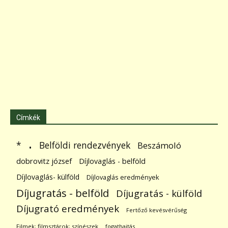
Címkék
.
Belföldi rendezvények
*
Beszámoló
dobrovitz józsef
Díjlovaglás - belföld
Díjlovaglás- külföld
Díjlovaglás eredmények
Díjugratás - belföld
Díjugratás - külföld
Díjugrató eredmények
Fertőző kevésvérűség
Filmek; filmsztárok; színészek
fogathajtás