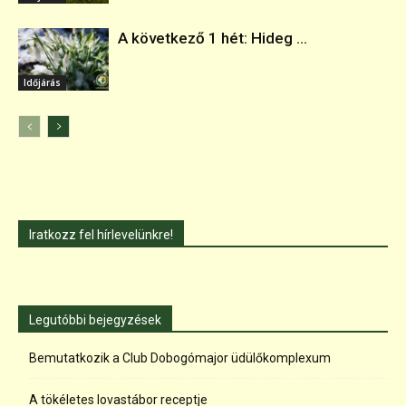
A következő 1 hét: Hideg ...
Időjárás
Iratkozz fel hírlevelünkre!
Legutóbbi bejegyzések
Bemutatkozik a Club Dobogómajor üdülőkomplexum
A tökéletes lovastábor receptje