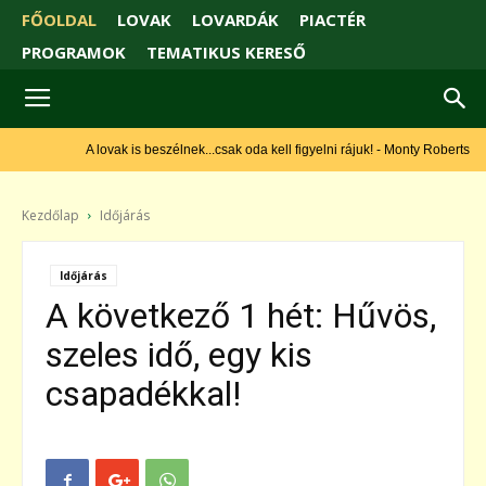
FŐOLDAL
LOVAK
LOVARDÁK
PIACTÉR
PROGRAMOK
TEMATIKUS KERESŐ
A lovak is beszélnek...csak oda kell figyelni rájuk! - Monty Roberts
Kezdőlap
Időjárás
Időjárás
A következő 1 hét: Hűvös,
szeles idő, egy kis
csapadékkal!