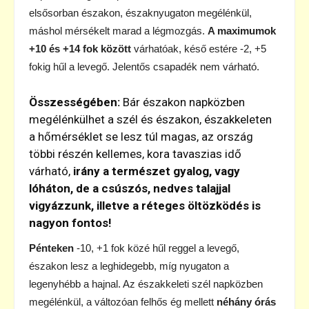
elsősorban északon, északnyugaton megélénkül,
máshol mérsékelt marad a légmozgás.
A maximumok
+10 és +14 fok között
várhatóak, késő estére -2, +5
fokig hűl a levegő. Jelentős csapadék nem várható.
Összességében:
Bár északon napközben
megélénkülhet a szél és északon, északkeleten
a hőmérséklet se lesz túl magas, az ország
többi részén kellemes, kora tavaszias idő
várható,
irány a természet gyalog, vagy
lóháton, de a csúszós, nedves talajjal
vigyázzunk, illetve a réteges öltözködés is
nagyon fontos!
Pénteken
-10, +1 fok közé hűl reggel a levegő,
északon lesz a leghidegebb, míg nyugaton a
legenyhébb a hajnal. Az északkeleti szél napközben
megélénkül, a változóan felhős ég mellett
néhány órás