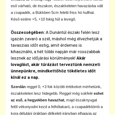
eső várható, de északon, északkeleten havazásba vált
a csapadék, a Bükkben 5cm feletti friss hó hullhat.
Késő estére +5, +10 fokig hűl a levegő.
Összességében:
A Dunántúl északi felén lesz
igazán zavaró a szél, máshol még élvezhetjük a
tavaszias időt estig, amit érdemes is
kihasználni, a hét többi napján már rosszabbak
lesznek az időjárási körülmények!
Akár
lovaglást, akár túrázást terveztünk nemzeti
ünnepünkre, mindkettőhöz tökéletes időt
kínál ez a nap.
Szerdán
reggel 0, +3 fok közötti értékeket mérhetünk,
északkeleten lesz hidegebb. Reggel még sokfelé
eshet
az eső, a hegyekben havazhat,
majd északnyugat
felől vékonyodni kezd a felhőtakaró, a csapadéktömb a
kora délutáni órákban délkeleti irányban elhagyja az