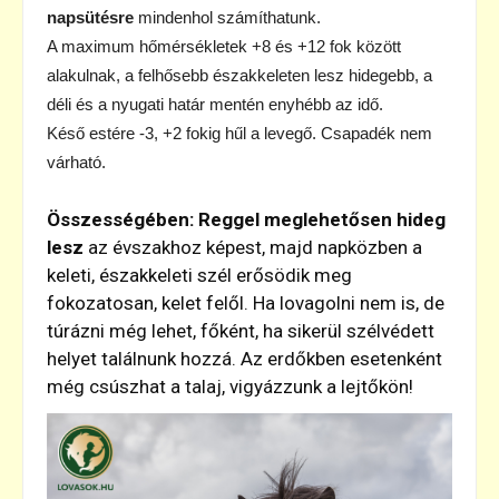
napsütésre
mindenhol számíthatunk.
A maximum hőmérsékletek +8 és +12 fok között
alakulnak, a felhősebb északkeleten lesz hidegebb, a
déli és a nyugati határ mentén enyhébb az idő.
Késő estére -3, +2 fokig hűl a levegő. Csapadék nem
várható.
Összességében:
Reggel meglehetősen hideg
lesz
az évszakhoz képest, majd napközben a
keleti, északkeleti szél erősödik meg
fokozatosan, kelet felől. Ha lovagolni nem is, de
túrázni még lehet, főként, ha sikerül szélvédett
helyet találnunk hozzá. Az erdőkben esetenként
még csúszhat a talaj, vigyázzunk a lejtőkön!