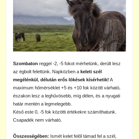
Szombaton
reggel -2, -5 fokot mérhetünk, derült lesz
az égbolt felettünk. Napközben a
keleti szél
megélénkül, délután erős lökések kísérhetik!
A
maximum hőmérséklet +5 és +10 fok között várható,
északon lesz a leghűvösebb, míg délen, és a nyugati
határ mentén a legmelegebb.
Késő este 0, -5 fok közötti értékekre számíthatunk.
Csapadék nem várható.
Összességében:
Ismét kelet felől támad fel a szél,