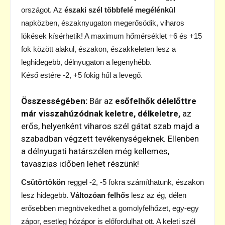
országot. Az
északi szél többfelé megélénkül
napközben, északnyugaton megerősödik, viharos
lökések kísérhetik! A maximum hőmérséklet +6 és +15
fok között alakul, északon, északkeleten lesz a
leghidegebb, délnyugaton a legenyhébb.
Késő estére -2, +5 fokig hűl a levegő.
Összességében:
Bár az
esőfelhők délelőttre
már visszahúzódnak keletre, délkeletre,
az
erős, helyenként viharos szél gátat szab majd a
szabadban végzett tevékenységeknek. Ellenben
a délnyugati határszélen még kellemes,
tavaszias időben lehet részünk!
Csütörtökön
reggel -2, -5 fokra számíthatunk, északon
lesz hidegebb.
Változóan felhős
lesz az ég, délen
erősebben megnövekedhet a gomolyfelhőzet, egy-egy
zápor, esetleg hózápor is előfordulhat ott. A keleti szél