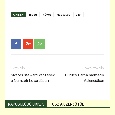
CÍMKÉK
hideg
hűvös
napsütés
szél
Előző cikk
Következő cikk
Sikeres steward képzések,
Burucs Barna harmadik
a Nemzeti Lovardában
Valenciában
KAPCSOLÓDÓ CIKKEK
TÖBB A SZERZŐTŐL