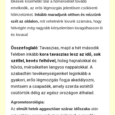
lökések kísérhetik! Bár a hőmérséklet tovább
emelkedik, az erős légmozgás jelentősen csökkenti
hőérzetünket.
Inkább maradjunk otthon és nézzünk
szét az oldalon,
mit vehetnénk lovunk számára, hogy
hétvégén még nagyobb kényelemben lovagolhasson ló
és lovasa!
Összefoglaló:
Tavaszias, majd a hét második
felében inkább
kora tavaszias lesz az idő,
sok
széllel, kevés felhővel,
hideg hajnalokkal és
hűvös, mérsékelten langyos nappalokkal. A
szabadtéri tevékenységeinket leginkább a
gyakori, erős légmozgás fogja akadályozni,
mintsem a csapadék, amely szerda estétől
csütörtök délig az egész országon áthalad.
Agrometeorológia:
Az
elmúlt hetek aggasztóan száraz időszaka
után