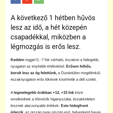
A következő 1 hétben hűvös
lesz az idő, a hét közepén
csapadékkal, miközben a
légmozgás is erős lesz.
Kedden
reggel 0, -7 fok várható, északon a hidegebb,
nyugaton az enyhébb értékekkel.
Erősen felhős,
borult lesz az ég felettünk,
a Dunántúlon megélénkül,
északnyugaton erős lökések kísérhetik a déli szelet.
A
legmelegebb órákban +12, +15 fok
közé
emelkednek a hőmérők higanyszálai, északkeleten
lesznek alacsonyabb értékek.
Este hidegfront
érkezik,
az ország nagy részén eső, helyenként havas