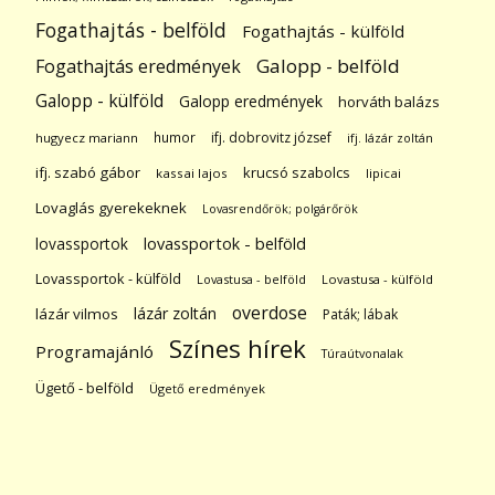
Fogathajtás - belföld
Fogathajtás - külföld
Galopp - belföld
Fogathajtás eredmények
Galopp - külföld
Galopp eredmények
horváth balázs
humor
ifj. dobrovitz józsef
hugyecz mariann
ifj. lázár zoltán
ifj. szabó gábor
krucsó szabolcs
kassai lajos
lipicai
Lovaglás gyerekeknek
Lovasrendőrök; polgárőrök
lovassportok
lovassportok - belföld
Lovassportok - külföld
Lovastusa - belföld
Lovastusa - külföld
overdose
lázár zoltán
lázár vilmos
Paták; lábak
Színes hírek
Programajánló
Túraútvonalak
Ügető - belföld
Ügető eredmények