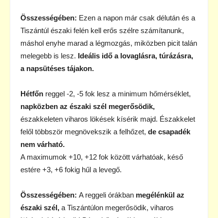
Összességében:
Ezen a napon már csak délután és a
Tiszántúl északi felén kell erős szélre számítanunk,
máshol enyhe marad a légmozgás, miközben picit talán
melegebb is lesz.
Ideális idő a lovaglásra, túrázásra,
a napsütéses tájakon.
Hétfőn
reggel -2, -5 fok lesz a minimum hőmérséklet,
napközben az északi szél megerősödik,
északkeleten viharos lökések kísérik majd. Északkelet
felől többször megnövekszik a felhőzet,
de csapadék
nem várható.
A maximumok +10, +12 fok között várhatóak, késő
estére +3, +6 fokig hűl a levegő.
Összességében:
A reggeli órákban
megélénkül az
északi szél,
a Tiszántúlon megerősödik, viharos