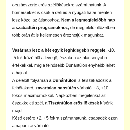
országszerte erős széllökésekre számíthatunk. A
hőmérséklet is csak a déli és a nyugati határ mentén
lesz közel az átlagoshoz.
Nem a legmegfelelőbb nap
a szabadtéri programokhoz,
de megfelelő öltözetben
több órán át is kellemesen érezhetjük magunkat.
Vasárnap
lesz
a hét egyik leghidegebb reggele,
-10,
-5 fok közé hűl a levegő, északon az alacsonyabb
értékekkel, míg a felhősebb Dunántúlon enyhébb lehet
a hajnal.
A délelőtt folyamán a
Dunántúlon
is felszakadozik a
felhőtakaró,
zavartalan napsütés
várható, +8, +10
fokos maximumokkal. Napközben megélénkül az
északkeleti szél, a
Tiszántúlon erős lökések
kísérik
majd.
Késő estére +2, +5 fokra számíthatunk, csapadék ezen
a napon se várható.