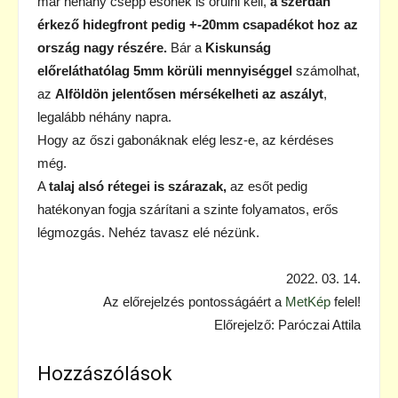
már néhány csepp esőnek is örülni kell,
a szerdán
érkező hidegfront pedig +-20mm csapadékot hoz az
ország nagy részére.
Bár a
Kiskunság
előreláthatólag 5mm körüli mennyiséggel
számolhat,
az
Alföldön jelentősen mérsékelheti az aszályt
,
legalább néhány napra.
Hogy az őszi gabonáknak elég lesz-e, az kérdéses
még.
A
talaj alsó rétegei is szárazak,
az esőt pedig
hatékonyan fogja szárítani a szinte folyamatos, erős
légmozgás. Nehéz tavasz elé nézünk.
2022. 03. 14.
Az előrejelzés pontosságáért a
MetKép
felel!
Előrejelző: Paróczai Attila
Hozzászólások