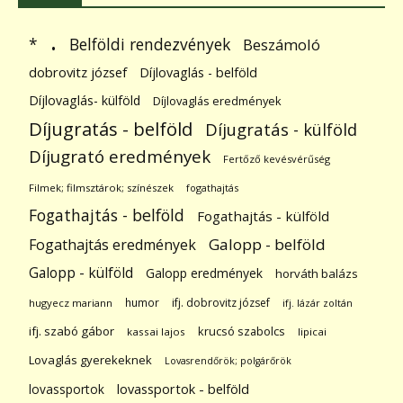
.
Belföldi rendezvények
*
Beszámoló
dobrovitz józsef
Díjlovaglás - belföld
Díjlovaglás- külföld
Díjlovaglás eredmények
Díjugratás - belföld
Díjugratás - külföld
Díjugrató eredmények
Fertőző kevésvérűség
Filmek; filmsztárok; színészek
fogathajtás
Fogathajtás - belföld
Fogathajtás - külföld
Galopp - belföld
Fogathajtás eredmények
Galopp - külföld
Galopp eredmények
horváth balázs
humor
ifj. dobrovitz józsef
hugyecz mariann
ifj. lázár zoltán
ifj. szabó gábor
krucsó szabolcs
kassai lajos
lipicai
Lovaglás gyerekeknek
Lovasrendőrök; polgárőrök
lovassportok
lovassportok - belföld