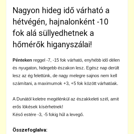
Nagyon hideg idő várható a
hétvégén, hajnalonként -10
fok alá süllyedhetnek a
hőmérők higanyszálai!
Pénteken
reggel -7, -15 fok várható, enyhébb idő délen
és nyugaton, hidegebb északon lesz. Egész nap derült
lesz az ég felettünk, de nagy melegre sajnos nem kell
számítani, a maximumok +3, +5 fok között várhatóak.
A Dunától keletre megélénkül az északkeleti szél, amit
erős lökések kísérhetnek!
Késő estére -3, -5 fokig hűl a levegő.
Összefoglalva: