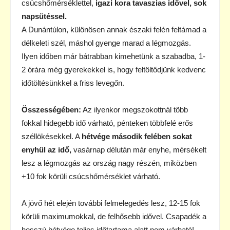
csúcshőmérséklettel,
igazi kora tavaszias idővel, sok
napsütéssel.
A Dunántúlon, különösen annak északi felén feltámad a
délkeleti szél, máshol gyenge marad a légmozgás.
Ilyen időben már bátrabban kimehetünk a szabadba, 1-
2 órára még gyerekekkel is, hogy feltöltődjünk kedvenc
időtöltésünkkel a friss levegőn.
Összességében:
Az ilyenkor megszokottnál több
fokkal hidegebb idő várható, pénteken többfelé erős
széllökésekkel. A
hétvége második felében sokat
enyhül az idő,
vasárnap délután már enyhe, mérsékelt
lesz a légmozgás az ország nagy részén, miközben
+10 fok körüli csúcshőmérséklet várható.
A jövő hét elején további felmelegedés lesz, 12-15 fok
körüli maximumokkal, de felhősebb idővel. Csapadék a
hosszú hétvége teljes időtartama alatt nem várható!