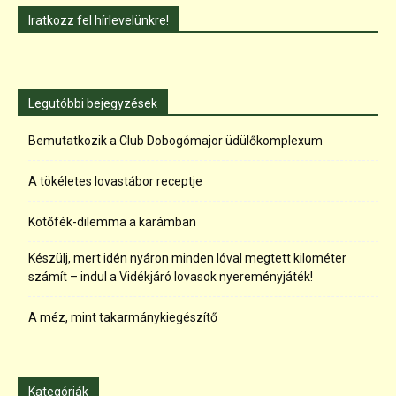
Iratkozz fel hírlevelünkre!
Legutóbbi bejegyzések
Bemutatkozik a Club Dobogómajor üdülőkomplexum
A tökéletes lovastábor receptje
Kötőfék-dilemma a karámban
Készülj, mert idén nyáron minden lóval megtett kilométer
számít – indul a Vidékjáró lovasok nyereményjáték!
A méz, mint takarmánykiegészítő
Kategóriák