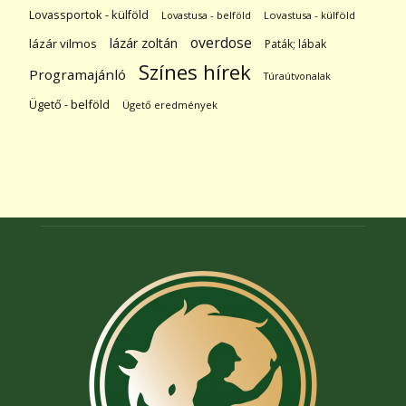
Lovassportok - külföld
Lovastusa - belföld
Lovastusa - külföld
overdose
lázár zoltán
lázár vilmos
Paták; lábak
Színes hírek
Programajánló
Túraútvonalak
Ügető - belföld
Ügető eredmények