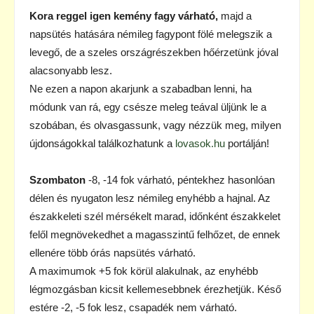
Kora reggel igen kemény fagy várható,
majd a
napsütés hatására némileg fagypont fölé melegszik a
levegő, de a szeles országrészekben hőérzetünk jóval
alacsonyabb lesz.
Ne ezen a napon akarjunk a szabadban lenni, ha
módunk van rá, egy csésze meleg teával üljünk le a
szobában, és olvasgassunk, vagy nézzük meg, milyen
újdonságokkal találkozhatunk a
lovasok.hu
portálján!
Szombaton
-8, -14 fok várható, péntekhez hasonlóan
délen és nyugaton lesz némileg enyhébb a hajnal. Az
északkeleti szél mérsékelt marad, időnként északkelet
felől megnövekedhet a magasszintű felhőzet, de ennek
ellenére több órás napsütés várható.
A maximumok +5 fok körül alakulnak, az enyhébb
légmozgásban kicsit kellemesebbnek érezhetjük. Késő
estére -2, -5 fok lesz, csapadék nem várható.