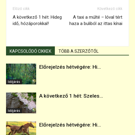
Előző cikk
Következő cikk
A következő 1 hét: Hideg
A taxi a múlté – lóval tért
idő, hózáporokkal!
haza a buliból az ittas kínai
KAPCSOLÓDÓ CIKKEK
TÖBB A SZERZŐTŐL
Előrejelzés hétvégére: Hi...
Időjárás
A következő 1 hét: Szeles...
Időjárás
Előrejelzés hétvégére: Hi...