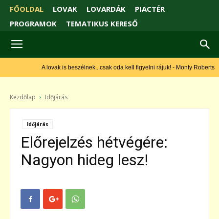
FŐOLDAL
LOVAK
LOVARDÁK
PIACTÉR
PROGRAMOK
TEMATIKUS KERESŐ
A lovak is beszélnek...csak oda kell figyelni rájuk! - Monty Roberts
Kezdőlap
Időjárás
Időjárás
Előrejelzés hétvégére:
Nagyon hideg lesz!