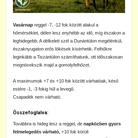
Vasárnap
reggel -7, -12 fok között alakul a
hőmérséklet, délen lesz enyhébb az idő, míg északon a
leghidegebb. A délkeleti szél a Dunántúlon megélénkül,
északnyugaton erős lökések kísérhetik. Felhőkre
leginkább a Tiszántúlon számíthatunk, ott időszakosan
megnövekszik majd a gomolyfelhőzet.
A maximumok +7 és +10 fok között várhatóak, késő
estére -1, -3 fokig hűl a levegő.
Csapadék nem várható.
Összefoglalva:
Továbbra is hideg lesz a reggel, de
napközben gyors
felmelegedés várható,
+10 fok körüli