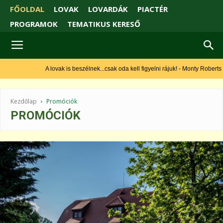
FŐOLDAL
LOVAK
LOVARDÁK
PIACTÉR
PROGRAMOK
TEMATIKUS KERESŐ
A lovak is beszélnek...csak oda kell figyelni rájuk! - Monty Roberts
Kezdőlap
Promóciók
PROMÓCIÓK