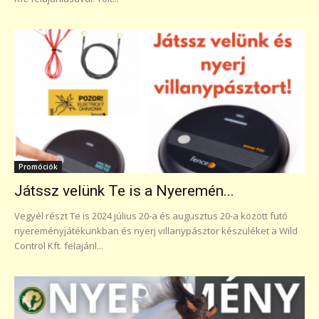
Promóciók
Játssz velünk Te is a Nyeremén...
Vegyél részt Te is 2024 július 20-a és augusztus 20-a között futó
nyereményjátékunkban és nyerj villanypásztor készüléket a Wild
Control Kft. felajánl...