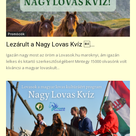
Promóciók
Lezárult a Nagy Lovas Kvíz ...
Igazán nagy most az öröm a Lovasok.hu maroknyi, ám igazán
lelkes és kitartó szerkesztőségében! Mintegy 15000 olvasónk volt
kíváncsi a magyar lovaskult...