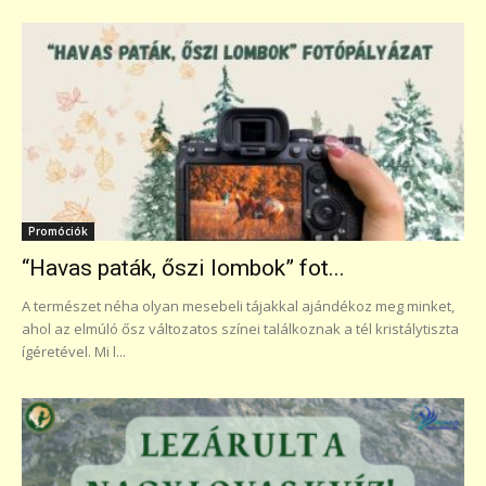
Promóciók
“Havas paták, őszi lombok” fot...
A természet néha olyan mesebeli tájakkal ajándékoz meg minket,
ahol az elmúló ősz változatos színei találkoznak a tél kristálytiszta
ígéretével. Mi l...