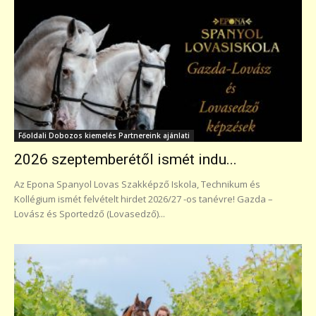
Főoldali Dobozos kiemelés Partnereink ajánlati
2026 szeptemberétől ismét indu...
Az Epona Spanyol Lovas Szakképző Iskola, Technikum és
Kollégium ismét felvételt hirdet 2026/27 -os tanévre! Gazda –
Lovász és Sportedző (Lovasedző)...