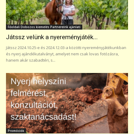
Főoldali Dobozos kiemelés Partnereink ajánlati
Játssz velünk a nyereményjáték...
Játssz 2024.10.25-e és 2024.12.03-a közötti nyereményjátékunkban
és nyerj ajándékutalványt, amelyet nem csak lovas fotózásra,
hanem akár szabadtéri, s...
Promóciók