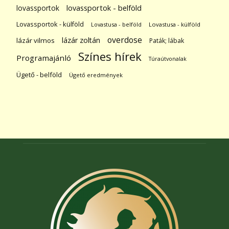
lovassportok
lovassportok - belföld
Lovassportok - külföld
Lovastusa - belföld
Lovastusa - külföld
overdose
lázár zoltán
lázár vilmos
Paták; lábak
Színes hírek
Programajánló
Túraútvonalak
Ügető - belföld
Ügető eredmények