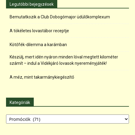
Legutóbbi bejegyzések
Bemutatkozik a Club Dobogómajor üdülőkomplexum
A tökéletes lovastábor receptje
Kötőfék-dilemma a karámban
Készülj, mert idén nyáron minden lóval megtett kilométer
számít – indul a Vidékjáró lovasok nyereményjáték!
A méz, mint takarmánykiegészítő
Kategóriák
Kategóriák