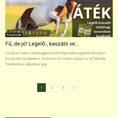
Promóciók
Fű, de jó! Legelő-, kaszáló ve...
A Száraz Hatos vetőmagkeverék kifejezetten ajánlott könnyen
kiszáradó területekre. Homokon és szikes talajon is jól fejlődik.
Tökéletesen alkalmas leg...
1
2
3