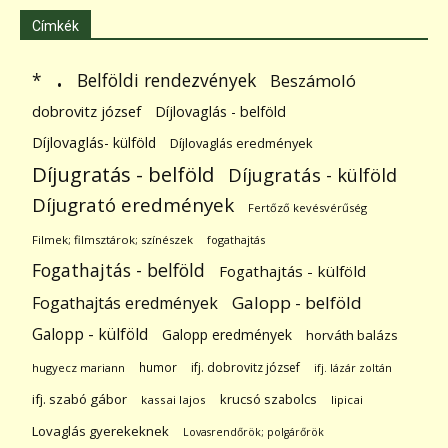
Címkék
.
Belföldi rendezvények
*
Beszámoló
dobrovitz józsef
Díjlovaglás - belföld
Díjlovaglás- külföld
Díjlovaglás eredmények
Díjugratás - belföld
Díjugratás - külföld
Díjugrató eredmények
Fertőző kevésvérűség
Filmek; filmsztárok; színészek
fogathajtás
Fogathajtás - belföld
Fogathajtás - külföld
Galopp - belföld
Fogathajtás eredmények
Galopp - külföld
Galopp eredmények
horváth balázs
humor
ifj. dobrovitz józsef
hugyecz mariann
ifj. lázár zoltán
ifj. szabó gábor
krucsó szabolcs
kassai lajos
lipicai
Lovaglás gyerekeknek
Lovasrendőrök; polgárőrök