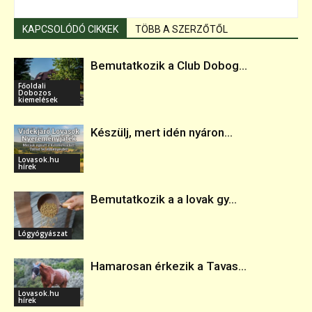
KAPCSOLÓDÓ CIKKEK
TÖBB A SZERZŐTŐL
Bemutatkozik a Club Dobog...
Főoldali
Dobozos
kiemelések
Készülj, mert idén nyáron...
Lovasok.hu
hírek
Bemutatkozik a a lovak gy...
Lógyógyászat
Hamarosan érkezik a Tavas...
Lovasok.hu
hírek