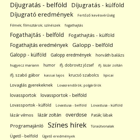
Díjugratás - belföld
Díjugratás - külföld
Díjugrató eredmények
Fertőző kevésvérűség
Filmek; filmsztárok; színészek
fogathajtás
Fogathajtás - belföld
Fogathajtás - külföld
Galopp - belföld
Fogathajtás eredmények
Galopp - külföld
Galopp eredmények
horváth balázs
humor
ifj. dobrovitz józsef
hugyecz mariann
ifj. lázár zoltán
ifj. szabó gábor
krucsó szabolcs
kassai lajos
lipicai
Lovaglás gyerekeknek
Lovasrendőrök; polgárőrök
lovassportok
lovassportok - belföld
Lovassportok - külföld
Lovastusa - belföld
Lovastusa - külföld
overdose
lázár zoltán
lázár vilmos
Paták; lábak
Színes hírek
Programajánló
Túraútvonalak
Ügető - belföld
Ügető eredmények