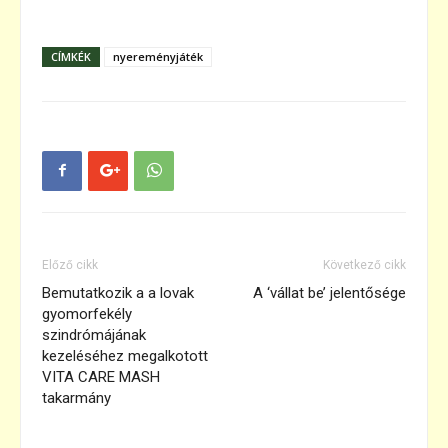
CÍMKÉK
nyereményjáték
Előző cikk
Következő cikk
Bemutatkozik a a lovak
A ‘vállat be’ jelentősége
gyomorfekély
szindrómájának
kezeléséhez megalkotott
VITA CARE MASH
takarmány