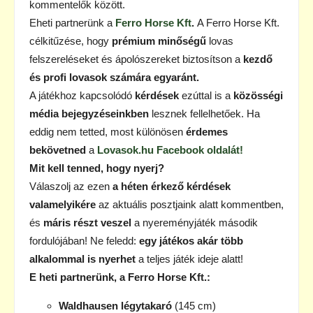
kommentelők között.
Eheti partnerünk a
Ferro Horse Kft
.
A Ferro Horse Kft.
célkitűzése, hogy
prémium minőségű
lovas
felszereléseket és ápolószereket biztosítson a
kezdő
és profi lovasok számára egyaránt.
A játékhoz kapcsolódó
kérdések
ezúttal is a
közösségi
média bejegyzéseinkben
lesznek fellelhetőek. Ha
eddig nem tetted, most különösen
érdemes
bekövetned
a
Lovasok.hu Facebook oldalát!
Mit kell tenned, hogy nyerj?
Válaszolj az ezen
a héten érkező kérdések
valamelyikére
az aktuális posztjaink alatt kommentben,
és
máris részt veszel
a nyereményjáték második
fordulójában! Ne feledd:
egy játékos akár több
alkalommal is nyerhet
a teljes játék ideje alatt!
E heti partnerünk, a
Ferro Horse Kft.:
Waldhausen légytakaró
(145 cm)