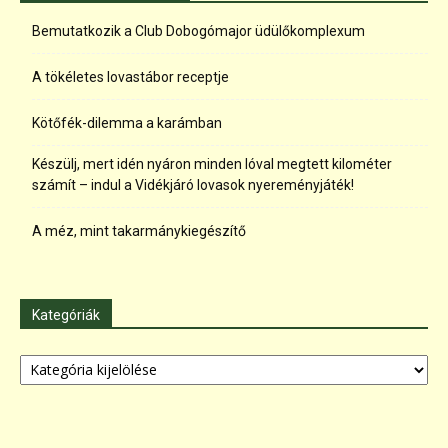
Bemutatkozik a Club Dobogómajor üdülőkomplexum
A tökéletes lovastábor receptje
Kötőfék-dilemma a karámban
Készülj, mert idén nyáron minden lóval megtett kilométer
számít – indul a Vidékjáró lovasok nyereményjáték!
A méz, mint takarmánykiegészítő
Kategóriák
Kategóriák