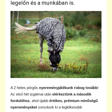
legelőn és a munkában is.
A 2 hetes pörgős
nyereményjátékunk robog tovább
!
Az első hét izgalmai után
elérkeztünk a második
fordulóhoz
, ahol újabb
értékes, prémium minőségű
nyereményeket
sorsolunk ki a leglelkesebb