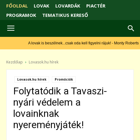
FŐOLDAL
LOVAK
LOVARDÁK
PIACTÉR
PROGRAMOK
TEMATIKUS KERESŐ
A lovak is beszélnek...csak oda kell figyelni rájuk! - Monty Roberts
Kezdőlap
Lovasok.hu hírek
Lovasok.hu hírek
Promóciók
Folytatódik a Tavaszi-
nyári védelem a
lovainknak
nyereményjáték!