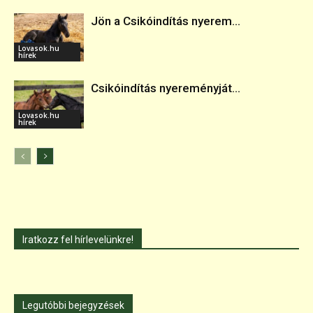
Jön a Csikóindítás nyerem...
Lovasok.hu
hírek
Csikóindítás nyereményját...
Lovasok.hu
hírek
Iratkozz fel hírlevelünkre!
Legutóbbi bejegyzések