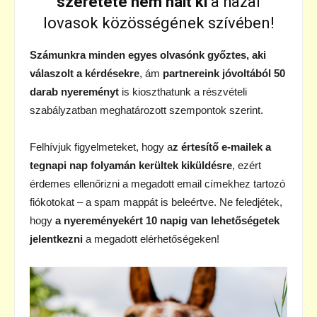
szeretete nem halt ki
a hazai
lovasok közösségének szívében!
Számunkra minden egyes olvasónk győztes, aki
válaszolt a kérdésekre
, ám
partnereink jóvoltából 50
darab nyereményt
is kioszthatunk a részvételi
szabályzatban meghatározott szempontok szerint.
Felhívjuk figyelmeteket, hogy a
z értesítő e-mailek a
tegnapi nap folyamán kerültek kiküldésre
, ezért
érdemes ellenőrizni a megadott email címekhez tartozó
fiókotokat – a spam mappát is beleértve. Ne feledjétek,
hogy
a nyereményekért 10 napig van lehetőségetek
jelentkezni
a megadott elérhetőségeken!