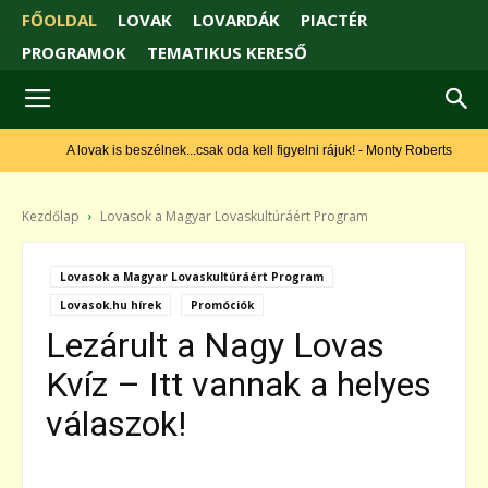
FŐOLDAL
LOVAK
LOVARDÁK
PIACTÉR
PROGRAMOK
TEMATIKUS KERESŐ
A lovak is beszélnek...csak oda kell figyelni rájuk! - Monty Roberts
Kezdőlap
Lovasok a Magyar Lovaskultúráért Program
Lovasok a Magyar Lovaskultúráért Program
Lovasok.hu hírek
Promóciók
Lezárult a Nagy Lovas
Kvíz – Itt vannak a helyes
válaszok!