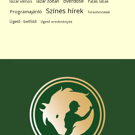
overdose
lázár zoltán
lázár vilmos
Paták; lábak
Színes hírek
Programajánló
Túraútvonalak
Ügető - belföld
Ügető eredmények