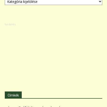
Címkék