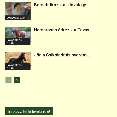
Bemutatkozik a a lovak gy...
Lógyógyászat
Hamarosan érkezik a Tavas...
Lovasok.hu
hírek
Jön a Csikóindítás nyerem...
Lovasok.hu
hírek
Iratkozz fel hírlevelünkre!