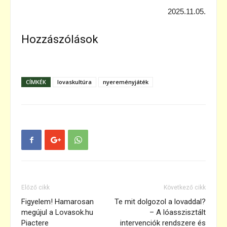
2025.11.05.
Hozzászólások
CÍMKÉK
lovaskultúra
nyereményjáték
Előző cikk
Következő cikk
Figyelem! Hamarosan
Te mit dolgozol a lovaddal?
megújul a Lovasok.hu
– A lóasszisztált
Piactere
intervenciók rendszere és