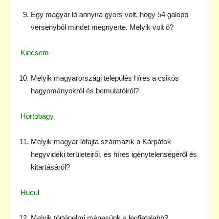
Egy magyar ló annyira gyors volt, hogy 54 galopp
versenyből mindet megnyerte. Melyik volt ő?
Kincsem
Melyik magyarországi település híres a csikós
hagyományokról és bemutatóiról?
Hortobágy
Melyik magyar lófajta származik a Kárpátok
hegyvidéki területeiről, és híres igénytelenségéről és
kitartásáról?
Hucul
Melyik történelmi ménesünk a legfiatalabb?