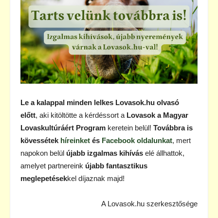
Le a kalappal minden lelkes Lovasok.hu olvasó
előtt
, aki kitöltötte a kérdéssort a
Lovasok a Magyar
Lovaskultúráért Program
keretein belül!
Továbbra is
kövessétek
híreinket
és
Facebook oldalunkat
, mert
napokon belül
újabb izgalmas kihívás
elé állhattok,
amelyet partnereink
újabb fantasztikus
meglepetések
kel díjaznak majd!
A Lovasok.hu szerkesztősége