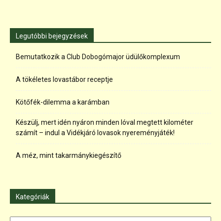
Legutóbbi bejegyzések
Bemutatkozik a Club Dobogómajor üdülőkomplexum
A tökéletes lovastábor receptje
Kötőfék-dilemma a karámban
Készülj, mert idén nyáron minden lóval megtett kilométer
számít – indul a Vidékjáró lovasok nyereményjáték!
A méz, mint takarmánykiegészítő
Kategóriák
Kategóriák