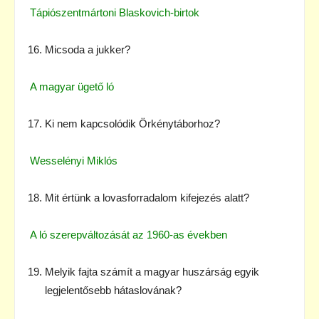
Tápiószentmártoni Blaskovich-birtok
Micsoda a jukker?
A magyar ügető ló
Ki nem kapcsolódik Örkénytáborhoz?
Wesselényi Miklós
Mit értünk a lovasforradalom kifejezés alatt?
A ló szerepváltozását az 1960-as években
Melyik fajta számít a magyar huszárság egyik
legjelentősebb hátaslovának?