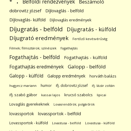
.
Belföldi rendezvények
*
Beszámoló
dobrovitz józsef
Díjlovaglás - belföld
Díjlovaglás- külföld
Díjlovaglás eredmények
Díjugratás - belföld
Díjugratás - külföld
Díjugrató eredmények
Fertőző kevésvérűség
Filmek; filmsztárok; színészek
fogathajtás
Fogathajtás - belföld
Fogathajtás - külföld
Galopp - belföld
Fogathajtás eredmények
Galopp - külföld
Galopp eredmények
horváth balázs
humor
ifj. dobrovitz józsef
hugyecz mariann
ifj. lázár zoltán
ifj. szabó gábor
krucsó szabolcs
kassai lajos
lipicai
Lovaglás gyerekeknek
Lovasrendőrök; polgárőrök
lovassportok
lovassportok - belföld
Lovassportok - külföld
Lovastusa - belföld
Lovastusa - külföld