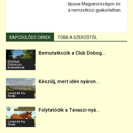
típusai Magyarországon és
a nemzetközi gyakorlatban
KAPCSOLÓDÓ CIKKEK
TÖBB A SZERZŐTŐL
Bemutatkozik a Club Dobog...
Főoldali
Dobozos
kiemelések
Készülj, mert idén nyáron...
Lovasok.hu
hírek
Folytatódik a Tavaszi-nyá...
Lovasok.hu
hírek