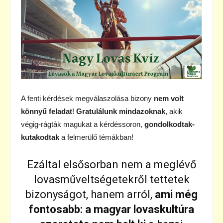
A fenti kérdések megválaszolása bizony
nem volt
könnyű feladat
!
Gratulálunk mindazoknak
, akik
végig-rágták magukat a kérdéssoron,
gondolkodtak-
kutakodtak
a felmerülő témákban!
Ezáltal elsősorban nem a meglévő
lovasműveltségetekről tettetek
bizonyságot, hanem arról,
ami még
fontosabb: a magyar lovaskultúra