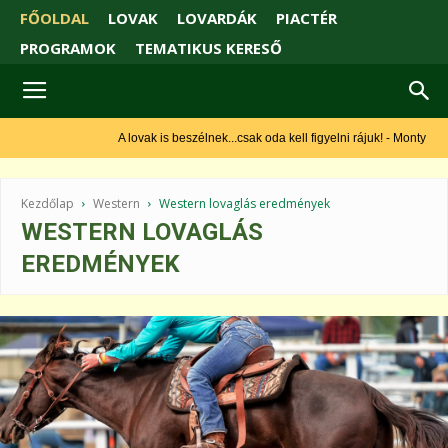
FŐOLDAL
LOVAK
LOVARDÁK
PIACTÉR
PROGRAMOK
TEMATIKUS KERESŐ
A lovak is beszélnek...csak oda kell figyelni rájuk! - Monty Roberts
Kezdőlap
Western
Western lovaglás eredmények
WESTERN LOVAGLÁS
EREDMÉNYEK