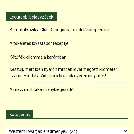
Legutóbbi bejegyzések
Bemutatkozik a Club Dobogómajor üdülőkomplexum
A tökéletes lovastábor receptje
Kötőfék-dilemma a karámban
Készülj, mert idén nyáron minden lóval megtett kilométer
számít – indul a Vidékjáró lovasok nyereményjáték!
A méz, mint takarmánykiegészítő
Kategóriák
Kategóriák