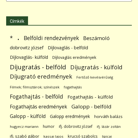
Címkék
.
Belföldi rendezvények
*
Beszámoló
dobrovitz józsef
Díjlovaglás - belföld
Díjlovaglás- külföld
Díjlovaglás eredmények
Díjugratás - belföld
Díjugratás - külföld
Díjugrató eredmények
Fertőző kevésvérűség
Filmek; filmsztárok; színészek
fogathajtás
Fogathajtás - belföld
Fogathajtás - külföld
Galopp - belföld
Fogathajtás eredmények
Galopp - külföld
Galopp eredmények
horváth balázs
humor
ifj. dobrovitz józsef
hugyecz mariann
ifj. lázár zoltán
ifj. szabó gábor
krucsó szabolcs
kassai lajos
lipicai