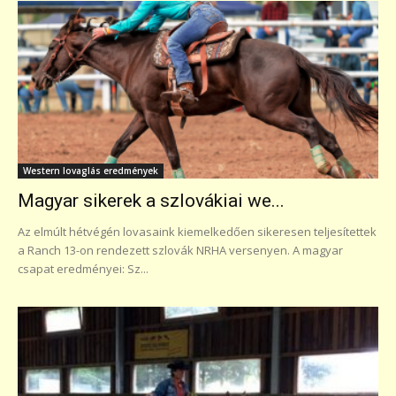
Western lovaglás eredmények
Magyar sikerek a szlovákiai we...
Az elmúlt hétvégén lovasaink kiemelkedően sikeresen teljesítettek
a Ranch 13-on rendezett szlovák NRHA versenyen. A magyar
csapat eredményei: Sz...