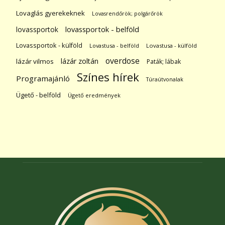
Lovaglás gyerekeknek
Lovasrendőrök; polgárőrök
lovassportok
lovassportok - belföld
Lovassportok - külföld
Lovastusa - belföld
Lovastusa - külföld
overdose
lázár zoltán
lázár vilmos
Paták; lábak
Színes hírek
Programajánló
Túraútvonalak
Ügető - belföld
Ügető eredmények