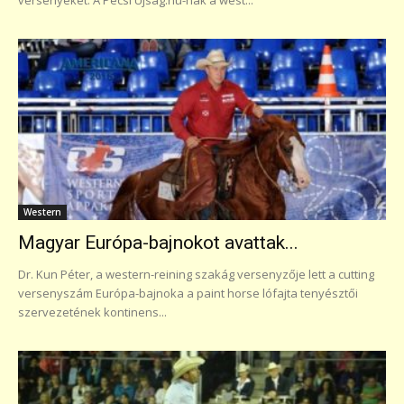
Western
Magyar Európa-bajnokot avattak...
Dr. Kun Péter, a western-reining szakág versenyzője lett a cutting
versenyszám Európa-bajnoka a paint horse lófajta tenyésztői
szervezetének kontinens...