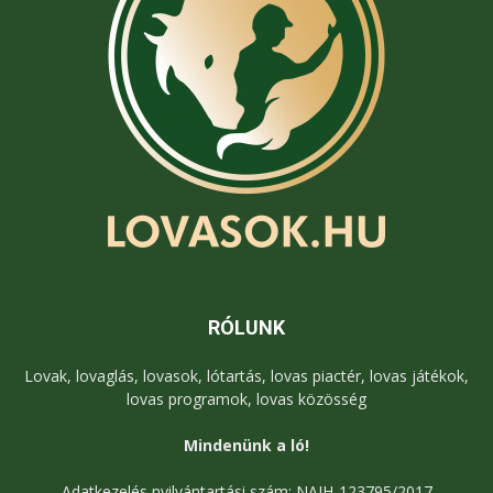
RÓLUNK
Lovak, lovaglás, lovasok, lótartás, lovas piactér, lovas játékok,
lovas programok, lovas közösség
Mindenünk a ló!
Adatkezelés nyilvántartási szám: NAIH-123795/2017