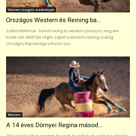
Western lovaglás eredmények
Országos Western és Reining ba...
Székesfehérvár - barrel racing és western pleasure, meg ami
közte van. Múlt hét végén zajlott a western-reining szakág
Országos Bajnoksága a Kunos Lov...
Western
A 14 éves Dörnyei Regina másod...
2014. máciusában western lovasok és rodeósok számára ismerős