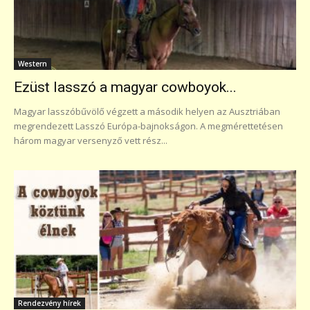
Western
Ezüst lasszó a magyar cowboyok...
Magyar lasszóbűvölő végzett a második helyen az Ausztriában
megrendezett Lasszó Európa-bajnokságon. A megmérettetésen
három magyar versenyző vett rész...
Rendezvény hírek