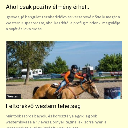
Ahol csak pozitív élmény érhet...
Igényes, jó hangulatú szabadidőlovas versennyé nőtte ki magát a
Western Kupasorozat, ahol kezdőtől a profiig mindenki megtalálja
a saját és lova tudás...
Western
Feltörekvő western tehetség
Már többszörös bajnok, és korosztálya egyik legjobb
westernlovasa a 17 éves Dörnyei Regina, aki sorra nyeri a
versenyeket. A Pécsi Újság.hu-nak a west...