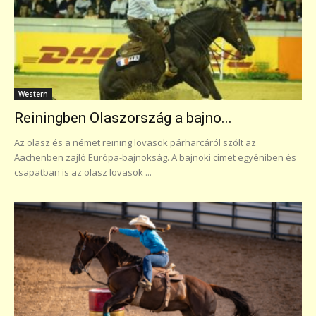
Western
Reiningben Olaszország a bajno...
Az olasz és a német reining lovasok párharcáról szólt az
Aachenben zajló Európa-bajnokság. A bajnoki címet egyéniben és
csapatban is az olasz lovasok ...